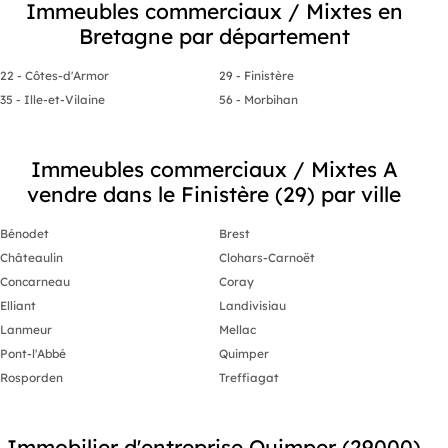
Immeubles commerciaux / Mixtes en
belles terrasse , chaque appartement
est pourvu deux chambres , coin
Les bâtiment
Bretagne par département
cuisine et salon , reste dans le
entièrement.
développement futur cette parcelle de
800 m2 d’une surface constructible au
DPE En cours
22 - Côtes-d'Armor
29 - Finistère
sol de 250 m2 le tout donnant sur un
35 - Ille-et-Vilaine
56 - Morbihan
jardin luxuriant bordé d’une
magnifique piscine avec terrasse et
bains de soleil beaucoup de charme
beau potentiel en perspectif …..
Immeubles commerciaux / Mixtes A
Le potentiel de chiffre d'affaire pour
cet ensemble est 250 à 450 000€ de
vendre dans le Finistère (29) par ville
CA/an
Bénodet
Brest
Châteaulin
Clohars-Carnoët
Concarneau
Coray
Elliant
Landivisiau
Lanmeur
Mellac
Pont-l'Abbé
Quimper
Rosporden
Treffiagat
Immobilier d'entreprise Quimper (29000)