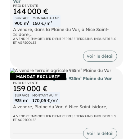
Var
PRIX DE VENTE
144 000 €
SURFACE
MONTANT AU M²
900 m²
160 €/m²
A vendre, dans la Plaine du Var, à Nice Saint-
Isidore,
A VENDRE IMMOBILIER D'ENTREPRISE TERRAINS INDUSTRIELS
ET AGRICOLES
Terrain agricole plat d'environ 900 m²,
Accès PL facile,
Voir le détail
Proche Accès Autoroute, Les honoraires sont à la
charge du vendeur.
Les informations sur les risques auxquels ce bien
MANDAT EXCLUSIF
A vendre terrain agricole 935m² Plaine du Var
est exposé sont disponibles sur le site Géorisques :
PRIX DE VENTE
georisques. gouv. fr.
159 000 €
(RSAC N°524 641 636 - Greffe de NICE)
SURFACE
MONTANT AU M²
Entrepreneur Individuel - Réf.945736
935 m²
170,05 €/m²
A vendre, Plaine du Var, à Nice Saint isidore,
Terrain agricole plat de 935 m².
A VENDRE IMMOBILIER D'ENTREPRISE TERRAINS INDUSTRIELS
ET AGRICOLES
Les honoraires sont à la charge du vendeur.
Les informations sur les risques auxquels ce bien
est exposé sont disponibles sur le site Géorisques :
Voir le détail
georisques. gouv. fr.