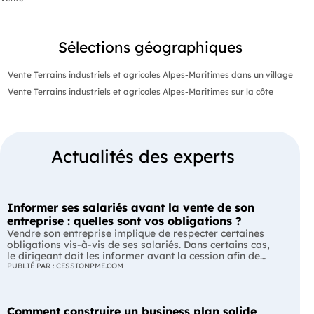
Sélections géographiques
Vente Terrains industriels et agricoles Alpes-Maritimes dans un village
Vente Terrains industriels et agricoles Alpes-Maritimes sur la côte
Actualités des experts
Informer ses salariés avant la vente de son
entreprise : quelles sont vos obligations ?
Vendre son entreprise implique de respecter certaines
obligations vis-à-vis de ses salariés. Dans certains cas,
le dirigeant doit les informer avant la cession afin de
leur permettre, s'ils le souhaitent, de présenter une offre
PUBLIÉ PAR : CESSIONPME.COM
de reprise. Quelles entreprises sont concernées ? Quels
délais faut-il respecter ? Comment transmettre cette
information ? Voici ce que prévoit la réglementation.
Comment construire un business plan solide
L'essentiel Les entreprises de moins de 250 salariés sont