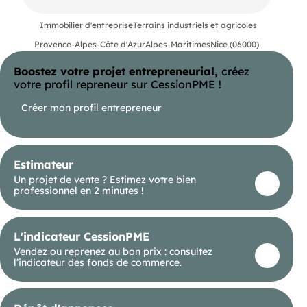
(RSAC N°524 641 636 - Greffe de NICE)
Immobilier d'entreprise
Terrains industriels et agricoles
Entrepreneur Individuel - Réf.909944
Provence-Alpes-Côte d'Azur
Alpes-Maritimes
Nice (06000)
Boostez votre projet entrepreneurial,
créez
votre profil repreneur sur CessionPME !
Créer mon profil entrepreneur
Estimateur
Un projet de vente ? Estimez votre bien
professionnel en 2 minutes !
L'indicateur CessionPME
Vendez ou reprenez au bon prix : consultez
l’indicateur des fonds de commerce.