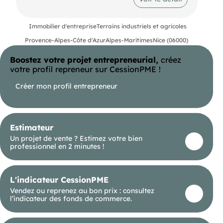
georisques. gouv. fr.
(RSAC N°524 641 636 - Greffe de NICE)
Immobilier d'entreprise
Terrains industriels et agricoles
Entrepreneur Individuel - Réf.909944
Provence-Alpes-Côte d'Azur
Alpes-Maritimes
Nice (06000)
Boostez votre projet entrepreneurial,
créez
votre profil repreneur sur CessionPME !
Créer mon profil entrepreneur
Estimateur
Un projet de vente ? Estimez votre bien
professionnel en 2 minutes !
L'indicateur CessionPME
Vendez ou reprenez au bon prix : consultez
l’indicateur des fonds de commerce.