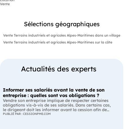
Vente
Sélections géographiques
Vente Terrains industriels et agricoles Alpes-Maritimes dans un village
Vente Terrains industriels et agricoles Alpes-Maritimes sur la côte
Actualités des experts
Informer ses salariés avant la vente de son
entreprise : quelles sont vos obligations ?
Vendre son entreprise implique de respecter certaines
obligations vis-à-vis de ses salariés. Dans certains cas,
le dirigeant doit les informer avant la cession afin de
leur permettre, s'ils le souhaitent, de présenter une offre
PUBLIÉ PAR : CESSIONPME.COM
de reprise. Quelles entreprises sont concernées ? Quels
délais faut-il respecter ? Comment transmettre cette
information ? Voici ce que prévoit la réglementation.