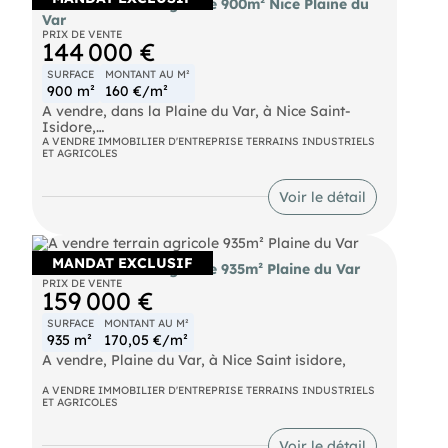
A vendre terrain agricole 900m² Nice Plaine du
Var
PRIX DE VENTE
144 000 €
SURFACE
MONTANT AU M²
900 m²
160 €/m²
A vendre, dans la Plaine du Var, à Nice Saint-
Isidore,
A VENDRE IMMOBILIER D'ENTREPRISE TERRAINS INDUSTRIELS
ET AGRICOLES
Terrain agricole plat d'environ 900 m²,
Accès PL facile,
Voir le détail
Proche Accès Autoroute, Les honoraires sont à la
charge du vendeur.
Les informations sur les risques auxquels ce bien
MANDAT EXCLUSIF
A vendre terrain agricole 935m² Plaine du Var
est exposé sont disponibles sur le site Géorisques :
PRIX DE VENTE
georisques. gouv. fr.
159 000 €
(RSAC N°524 641 636 - Greffe de NICE)
SURFACE
MONTANT AU M²
Entrepreneur Individuel - Réf.945736
935 m²
170,05 €/m²
A vendre, Plaine du Var, à Nice Saint isidore,
Terrain agricole plat de 935 m².
A VENDRE IMMOBILIER D'ENTREPRISE TERRAINS INDUSTRIELS
ET AGRICOLES
Les honoraires sont à la charge du vendeur.
Les informations sur les risques auxquels ce bien
est exposé sont disponibles sur le site Géorisques :
Voir le détail