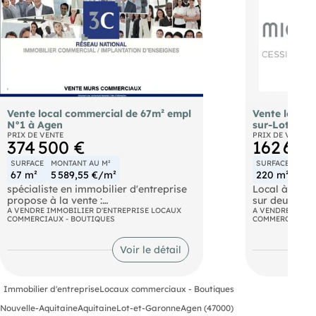
Vente local commercial de 67m² empl
Vente local 
N°1 à Agen
sur-Lot
PRIX DE VENTE
PRIX DE VENTE
374 500 €
162 600
SURFACE
MONTANT AU M²
SURFACE
MONT
67 m²
5 589,55 €/m²
220 m²
739
spécialiste en immobilier d'entreprise
Local à usag
propose à la vente :
sur deux rue (
A VENDRE IMMOBILIER D'ENTREPRISE LOCAUX
bureau Hanga
A VENDRE IMMOB
COMMERCIAUX - BOUTIQUES
COMMERCIAUX -
EMPLACEMENT N°1 CENTRE VILLE
un bâtiment 
D'AGEN,
charpente mét
Les murs d'un local commercial
panneau sand
Voir le détail
d'environ 67 m² situé Bd de la
accueil en rd
République.. Les informations sur les
risques auxquels ce bien est exposé
Immobilier d'entreprise
Locaux commerciaux - Boutiques
sont disponibles sur le site
https://www.georisques.gouv.fr.
Nouvelle-Aquitaine
Aquitaine
Lot-et-Garonne
Agen (47000)