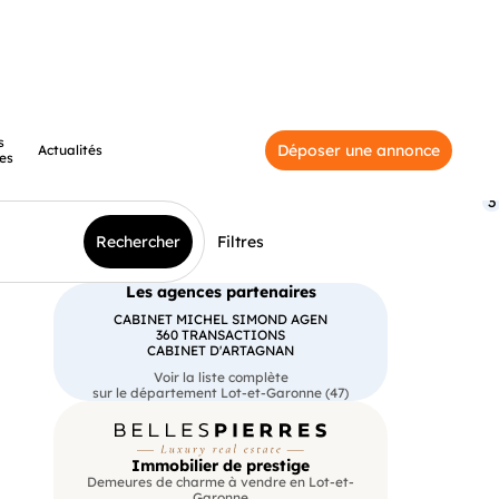
s
Déposer une annonce
Actualités
es
3
Rechercher
Filtres
Les agences partenaires
CABINET MICHEL SIMOND AGEN
360 TRANSACTIONS
CABINET D'ARTAGNAN
Voir la liste complète
sur le département Lot-et-Garonne (47)
Immobilier de prestige
Demeures de charme à vendre en Lot-et-
Garonne