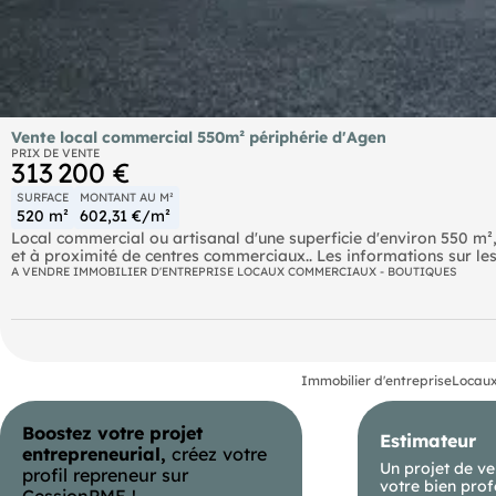
Vente local commercial 550m² périphérie d'Agen
PRIX DE VENTE
313 200 €
SURFACE
MONTANT AU M²
520 m²
602,31 €/m²
Local commercial ou artisanal d'une superficie d'environ 550 m
et à proximité de centres commerciaux.. Les informations sur les
https://www.georisques.gouv.fr.
A VENDRE IMMOBILIER D'ENTREPRISE LOCAUX COMMERCIAUX - BOUTIQUES
Immobilier d'entreprise
Locaux
Boostez votre projet
Estimateur
entrepreneurial,
créez votre
Un projet de ve
profil repreneur sur
votre bien prof
CessionPME !