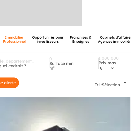
Immobilier
Opportunités pour
Franchises &
Cabinets d'affaire
Professionnel
investisseurs
Enseignes
Agences immobilièr
Prix max
Surface min
quel endroit ?
m²
e alerte
Tri :
Sélection