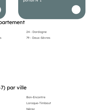
portail N°1
épartement
24 - Dordogne
es
79 - Deux-Sèvres
) par ville
Bon-Encontre
Laroque-Timbaut
Nérac