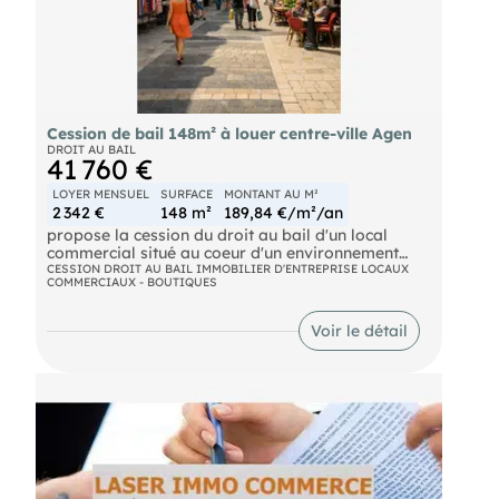
Cession de bail 148m² à louer centre-ville Agen
DROIT AU BAIL
41 760 €
LOYER MENSUEL
SURFACE
MONTANT AU M²
2 342 €
148 m²
189,84 €/m²/an
propose la cession du droit au bail d'un local
commercial situé au coeur d'un environnement
commerçant dynamique du centre-ville,
CESSION DROIT AU BAIL IMMOBILIER D'ENTREPRISE LOCAUX
COMMERCIAUX - BOUTIQUES
bénéficiant d'un flux piétonnier régulier et d'une
excellente visibilité commerciale. Ce local a
précédemment accueilli des enseignes nationales
Voir le détail
témoignant de l'attractivité commerciale de cet
emplacement pour des activités de commerce de
détail. Le bail en place autorise une exploitation
pour tout type d'activité commerciale à l'exception
de la restauration. Cette opportunité s'adresse à
une enseigne souhaitant s'implanter dans un
secteur central reconnu pour sa fréquentation et
son dynamisme commercial, offrant un cadre
favorable au développement d'une activité de