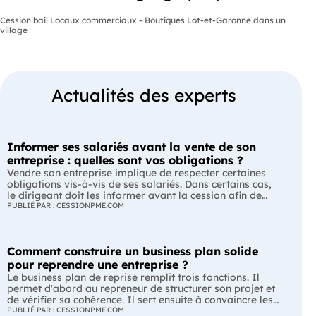
Cession bail Locaux commerciaux - Boutiques Lot-et-Garonne dans un
village
Actualités des experts
Informer ses salariés avant la vente de son
entreprise : quelles sont vos obligations ?
Vendre son entreprise implique de respecter certaines
obligations vis-à-vis de ses salariés. Dans certains cas,
le dirigeant doit les informer avant la cession afin de
leur permettre, s'ils le souhaitent, de présenter une offre
PUBLIÉ PAR : CESSIONPME.COM
de reprise. Quelles entreprises sont concernées ? Quels
délais faut-il respecter ? Comment transmettre cette
information ? Voici ce que prévoit la réglementation.
Comment construire un business plan solide
L'essentiel Les entreprises de moins de 250 salariés sont
soumises, dans certains cas, à une obligation
pour reprendre une entreprise ?
d'information préalable des salariés. Cette obligation
Le business plan de reprise remplit trois fonctions. Il
concerne la vente d'un fonds de commerce ou la cession
permet d'abord au repreneur de structurer son projet et
de la majorité des titres d'une société. Le délai
de vérifier sa cohérence. Il sert ensuite à convaincre les
d'information varie selon la taille de l'entreprise. Les
banques et les partenaires financiers de l'accompagner.
PUBLIÉ PAR : CESSIONPME.COM