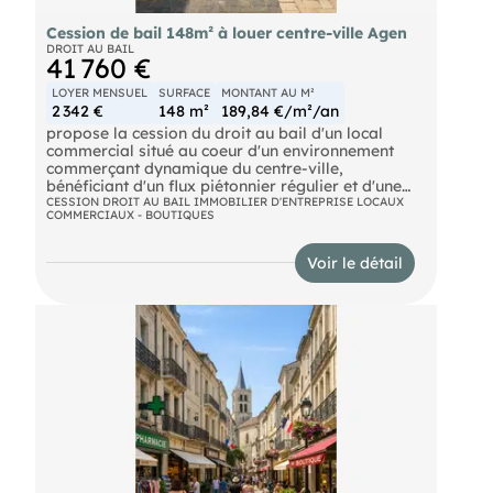
Cession de bail 148m² à louer centre-ville Agen
DROIT AU BAIL
41 760 €
LOYER MENSUEL
SURFACE
MONTANT AU M²
2 342 €
148 m²
189,84 €/m²/an
propose la cession du droit au bail d'un local
commercial situé au coeur d'un environnement
commerçant dynamique du centre-ville,
bénéficiant d'un flux piétonnier régulier et d'une
excellente visibilité commerciale. Ce local a
CESSION DROIT AU BAIL IMMOBILIER D'ENTREPRISE LOCAUX
COMMERCIAUX - BOUTIQUES
précédemment accueilli des enseignes nationales
témoignant de l'attractivité commerciale de cet
emplacement pour des activités de commerce de
Voir le détail
détail. Le bail en place autorise une exploitation
pour tout type d'activité commerciale à l'exception
de la restauration. Cette opportunité s'adresse à
une enseigne souhaitant s'implanter dans un
secteur central reconnu pour sa fréquentation et
son dynamisme commercial, offrant un cadre
favorable au développement d'une activité de
commerce ou de services. Cession droit au bail :
30 000 Euros Loyer annuel : 28100 Euros (loyer de
référence : 2024) Honoraires agence : forfait de
4900 Euros HT (5880 Euros TTC)