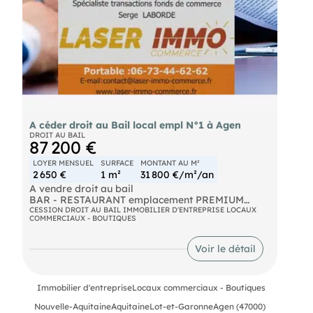
commerce ou de services. Cession droit au bail :
30 000 Euros Loyer annuel : 28100 Euros (loyer de
référence : 2024) Honoraires agence : forfait de
4900 Euros HT (5880 Euros TTC)
A céder droit au Bail local empl N°1 à Agen
DROIT AU BAIL
87 200 €
LOYER MENSUEL
SURFACE
MONTANT AU M²
2 650 €
1 m²
31 800 €/m²/an
A vendre droit au bail
BAR - RESTAURANT emplacement PREMIUM
QUARTIER JASMIN / GRAVIER.
CESSION DROIT AU BAIL IMMOBILIER D'ENTREPRISE LOCAUX
COMMERCIAUX - BOUTIQUES
Des atouts majeurs :
Voir le détail
* Surface de 100 m2 optimisée et bien agencée
pour une activité de bar & et restaurant tapas.
Immobilier d'entreprise
Locaux commerciaux - Boutiques
* Salle de spectacle de 70 m2 facilement
réaménageable : couverts supplémentaires, coin
Nouvelle-Aquitaine
Aquitaine
Lot-et-Garonne
Agen (47000)
VIP, fumoir, bar à Champagne, etc.