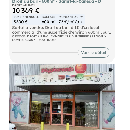
Droit au bail - 600m² - Sarlat-la-Canéda - D
DROIT AU BAIL
10 369 €
LOYER MENSUEL
SURFACE
MONTANT AU M²
3 600 €
600 m²
72 €/m²/an
Sarlat à vendre: Droit au bail à 1€ d'un local
commercial d'une superficie d'environ 600m², sur
un terrain clos avec 30 places de parking.
CESSION DROIT AU BAIL IMMOBILIER D'ENTREPRISE LOCAUX
COMMERCIAUX - BOUTIQUES
Idéalement situé dans une zone artisanale. Prix de
vente : 10 369€ FAI + Loyer mensuel : 3 600€ HT et
HC. Disponibilité immédiate.
Voir le détail