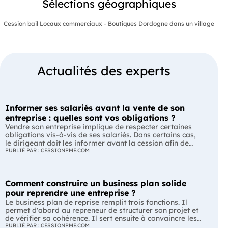
Sélections géographiques
Cession bail Locaux commerciaux - Boutiques Dordogne dans un village
Actualités des experts
Informer ses salariés avant la vente de son
entreprise : quelles sont vos obligations ?
Vendre son entreprise implique de respecter certaines
obligations vis-à-vis de ses salariés. Dans certains cas,
le dirigeant doit les informer avant la cession afin de
leur permettre, s'ils le souhaitent, de présenter une offre
PUBLIÉ PAR : CESSIONPME.COM
de reprise. Quelles entreprises sont concernées ? Quels
délais faut-il respecter ? Comment transmettre cette
information ? Voici ce que prévoit la réglementation.
Comment construire un business plan solide
L'essentiel Les entreprises de moins de 250 salariés sont
soumises, dans certains cas, à une obligation
pour reprendre une entreprise ?
d'information préalable des salariés. Cette obligation
Le business plan de reprise remplit trois fonctions. Il
concerne la vente d'un fonds de commerce ou la cession
permet d'abord au repreneur de structurer son projet et
de la majorité des titres d'une société. Le délai
de vérifier sa cohérence. Il sert ensuite à convaincre les
d'information varie selon la taille de l'entreprise. Les
banques et les partenaires financiers de l'accompagner.
PUBLIÉ PAR : CESSIONPME.COM