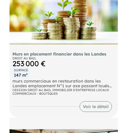
Murs en placement financier dans les Landes
DROIT AU BAIL
253 000 €
SURFACE
147 m²
murs commerciaux en restauration dans les
Landes emplacement N°1 sur axe passant loués
en bail commercial de 2019 loyer annuel 18 672
CESSION DROIT AU BAIL IMMOBILIER D'ENTREPRISE LOCAUX
COMMERCIAUX - BOUTIQUES
Euros non assujetit à la TVA superficie 147 m²
même locataire en place depuis 2019 rentabilité
7%
Voir le détail