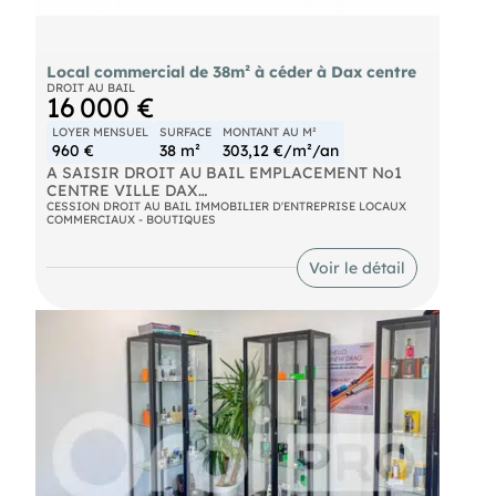
Local commercial de 38m² à céder à Dax centre
DROIT AU BAIL
16 000 €
LOYER MENSUEL
SURFACE
MONTANT AU M²
960 €
38 m²
303,12 €/m²/an
A SAISIR DROIT AU BAIL EMPLACEMENT No1
CENTRE VILLE DAX
CESSION DROIT AU BAIL IMMOBILIER D'ENTREPRISE LOCAUX
COMMERCIAUX - BOUTIQUES
Jolie boutique de 38 m2 avec parquet flottant ,
accès handicapés , volet roulant , petite réserve +
sanitaire lave-main et 8 m2 de déballage dans rue
Voir le détail
piétonne .
Le loyer mensuel est dec 960 € ttc .
Le prix decession est de seulement 10000 € ttc
hors frais d'agence .
Les honoraires sont à la charge de l'acquéreur et
sont de 6000 € ttc .Nos frais d'agence sont
disponibles sur