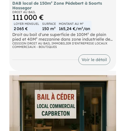
DAB local de 150m² Zone Pédebert à Soorts
Hossegor
DROIT AU BAIL
111 000 €
LOYER MENSUEL
SURFACE
MONTANT AU M²
2 065 €
150 m²
165,24 €/m²/an
Droit au bail d'une superficie de 100M² de plain
pied et 40M² mezzanine dans zone industrielle de
la côte Landaise, local lumineux climatisé dispose
CESSION DROIT AU BAIL IMMOBILIER D'ENTREPRISE LOCAUX
COMMERCIAUX - BOUTIQUES
de beaux volumes pour une activité de prêt à
porter , chaussures , accessoires.
Voir le détail