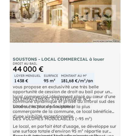
SOUSTONS - LOCAL COMMERCIAL à louer
DROIT AU BAIL
44 000 €
LOYER MENSUEL
SURFACE
MONTANT AU M²
1 438 €
95 m²
181,68 €/m²/an
vous propose en exclusivité une très belle
opportunité de cession de droit au bail pour un
local commercial idéalement placé au cœur d'une
UN EMPACEMENT STRATÉGIQUE N°1
commune dynamique et prisée du littoral sud des
Landes (secteur de Soustons).
Situé sur la place principale et la plus
commerçante de la commune, ce local bénéficie
d'une visibilité exceptionnelle.
DES VOLUMES MODULABLES (~95 m²)
Le local, en parfait état d'usage, se développe sur
une surface totale d'environ 95 m² répartie sur
deux lots attenants et communicants, offrant une
Espace 1 (environ 43 m²) : Comprenant un