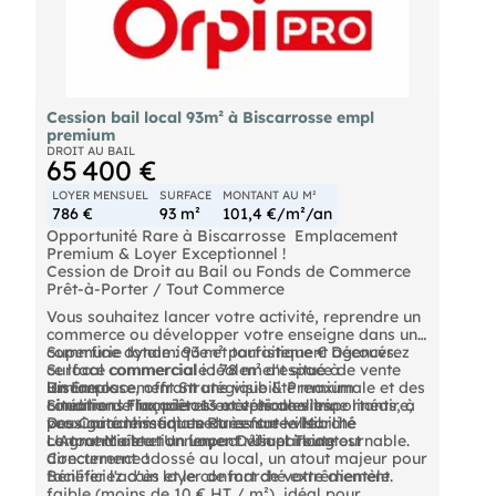
Cession bail local 93m² à Biscarrosse empl
premium
DROIT AU BAIL
65 400 €
LOYER MENSUEL
SURFACE
MONTANT AU M²
786 €
93 m²
101,4 €/m²/an
Opportunité Rare à Biscarrosse  Emplacement
Premium & Loyer Exceptionnel !
Cession de Droit au Bail ou Fonds de Commerce 
Prêt-à-Porter / Tout Commerce
Vous souhaitez lancer votre activité, reprendre un
commerce ou développer votre enseigne dans une
commune dynamique et touristique € Découvrez
Superficie totale : 93 m² parfaitement agencés.
ce local commercial idéalement situé à
Surface commerciale : 78 m² d'espace de vente
Biscarrosse, offrant une visibilité maximale et des
lumineux.
Un Emplacement Stratégique & Premium
conditions financières exceptionnelles.
Linéaire de façade : 13 mètres de vitrine linéaire,
Situation : Flux piétons et véhicules importants, à
Des Caractéristiques Rares sur le Marché
vous garantissant une très forte visibilité
proximité immédiate du centre-ville.
commerciale et un impact visuel incontournable.
Le grand + stationnement : Un parking est
L'Atout Maître : Un Loyer Défiant Toute
directement adossé au local, un atout majeur pour
Concurrence !
faciliter l'accès et le confort de votre clientèle.
Bénéficiez d'un loyer de marché extrêmement
faible (moins de 10 € HT / m²), idéal pour