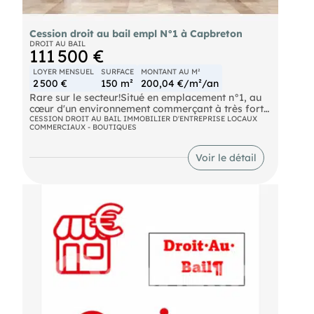
Cession droit au bail empl N°1 à Capbreton
DROIT AU BAIL
111 500 €
LOYER MENSUEL
SURFACE
MONTANT AU M²
2 500 €
150 m²
200,04 €/m²/an
Rare sur le secteur!Situé en emplacement n°1, au
cœur d'un environnement commerçant à très forte
fréquentation, ce local commercial bénéficie d'une
CESSION DROIT AU BAIL IMMOBILIER D'ENTREPRISE LOCAUX
COMMERCIAUX - BOUTIQUES
excellente visibilité et d'un flux important.D'une
superficie d'environ 150 m², le local est en très bon
état général et ne nécessite aucun travaux. Il
Voir le détail
dispose d'une belle surface de vente permettant
l'exercice de nombreuses activités commerciales
Une opportunité idéale pour développer votre
activité dans l'un des meilleurs emplacements du
secteur.