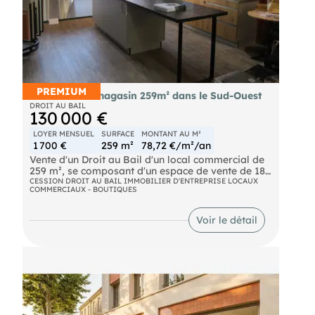
PREMIUM
Droit au Bail magasin 259m² dans le Sud-Ouest
DROIT AU BAIL
130 000 €
LOYER MENSUEL
SURFACE
MONTANT AU M²
1 700 €
259 m²
78,72 €/m²/an
Vente d'un Droit au Bail d'un local commercial de
259 m², se composant d'un espace de vente de 180
m², chaleureux et modulable, dont espace WC et
CESSION DROIT AU BAIL IMMOBILIER D'ENTREPRISE LOCAUX
COMMERCIAUX - BOUTIQUES
bureau, et à l'étage d'une mezzanine de 79 m².
Magasin traversant avec vitrines et parkings.
Magasin se situant dans une zone d'activité très
Voir le détail
attractive.
Loyer mensuel de 1.700 € HT.
Droit au bail 3/6/9 : 130.000 €