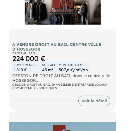
A VENDRE DROIT AU BAIL CENTRE VILLE
D'HOSSEGOR
DROIT AU BAIL
224 000 €
LOYER MENSUEL
SURFACE
MONTANT AU M²
1 819 €
43 m²
507,6 €/m²/an
CESSION DE DROIT AU BAIL dans le centre-ville
HOSSEGOR.
CESSION DROIT AU BAIL IMMOBILIER D'ENTREPRISE LOCAUX
COMMERCIAUX - BOUTIQUES
Belle boutique en excellent état situé sur l'avenue
principale et entouré de multiples commerces .
Surface totale de 43,5 m2 dont une surface
Voir le détail
commerciale de 34 m2 et une réserve de 9
m2.Possibilité d'étalage sur le trottoir
Parking , Jardin public très fréquenté et Lac à
proximité.