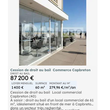
Possibilité d'exploitation multi-commerces sauf
activités incommodantes , bruyantes ,
malodorantes , insalubres ou dangereuses .
Le loyer mensuel est de 907 € .Bail de 2026 .
Le prix de vente du Droit au bail est de 65000 €
hors frais d'agence .
Honoraires à la charge de l'acquéreur de 7800 €
ttc . Nos frais d'agence sont disponibles sur
Cession de droit au bail  Commerce Capbreton
DROIT AU BAIL
87 200 €
LOYER MENSUEL
SURFACE
MONTANT AU M²
1 400 €
60 m²
279,96 €/m²/an
Cession de droit au bail  Local commercial 
Capbreton (40)
À saisir : droit au bail d'un local commercial de 61
m², idéalement situé en front de mer à Capbreton,
dans un secteur très recherché.