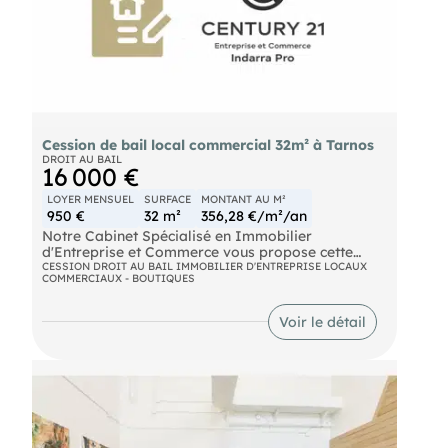
Cession de bail local commercial 32m² à Tarnos
DROIT AU BAIL
16 000 €
LOYER MENSUEL
SURFACE
MONTANT AU M²
950 €
32 m²
356,28 €/m²/an
Notre Cabinet Spécialisé en Immobilier
d'Entreprise et Commerce vous propose cette
opportunité en Immobilier Commercial avec la
CESSION DROIT AU BAIL IMMOBILIER D'ENTREPRISE LOCAUX
COMMERCIAUX - BOUTIQUES
cession en droit au bail d'un local commercial
d'environ 32 m², idéalement situé à Tarnos.
Voir le détail
Implanté en première ligne d'un axe à très fort
passage de véhicules journaliers, ce local
bénéficie d'une visibilité optimale et d'un
emplacement stratégique pour capter une
clientèle dynamique et régulière. Facilement
accessible depuis la route, il dispose également
de places de stationnement directement devant,
pour une activité nécessitant un accès rapide et