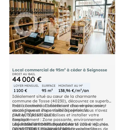
Local commercial de 95m² à céder à Seignosse
DROIT AU BAIL
44 000 €
LOYER MENSUEL
SURFACE
MONTANT AU M²
1 100 €
95 m²
138,96 €/m²/an
Idéalement situé au cœur de la charmante
commune de Tosse (40230), découvrez ce superbe
local commercial bénéficiant d'un emplacement
Prêt à l'activité : Entièrement rénové avec soin,
stratégique et d'une visibilité optimale.
aucun travaux importants à prévoir. Vous n'avez
plus qu'à poser vos valises et installer votre
CARACTÉRISTIQUES
concept!
Emplacement : Zone passante, environnement
LES POINTS FORTS DU LOCAL
Loyer très attractif : Seulement 13 200 € HC / an
résidentiel et commerçant à forte valeur ajoutée.
(soit 1 100 € / mois), un coût d'exploitation
Disponibilité : Les locaux seront vendus libres de
CONDITIONS FINANCIÈRES