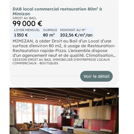
DAB local commercial restauration 80m² à
Mimizan
DROIT AU BAIL
99 000 €
LOYER MENSUEL
SURFACE
MONTANT AU M²
1 350 €
80 m²
202,56 €/m²/an
MIMIZAN, à céder Droit au Bail d’un Local d’une
surface d’environ 80 m2, à usage de Restauration-
Restauration rapide-Pizza. L’ensemble dispose
d’un agencement neuf et de qualité. Climatisation.
Accessibilité et Toilette PMR. Pas d’investissement
CESSION DROIT AU BAIL IMMOBILIER D'ENTREPRISE LOCAUX
COMMERCIAUX - BOUTIQUES
à prévoir. Idéal pour un couple.
Situation géographique : rue piétonne. Nous
consulter rapidement.
Voir le détail