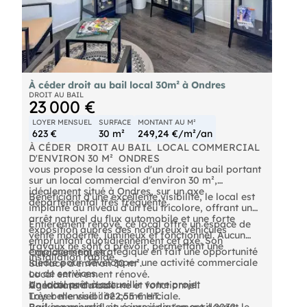
À céder droit au bail local 30m² à Ondres
DROIT AU BAIL
23 000 €
LOYER MENSUEL
SURFACE
MONTANT AU M²
623 €
30 m²
249,24 €/m²/an
À CÉDER  DROIT AU BAIL  LOCAL COMMERCIAL
D'ENVIRON 30 M²  ONDRES
vous propose la cession d'un droit au bail portant
sur un local commercial d'environ 30 m²,
idéalement situé à Ondres, sur un axe
Bénéficiant d'une excellente visibilité, le local est
départemental très fréquenté.
implanté au niveau d'un feu tricolore, offrant un
arrêt naturel du flux automobile et une forte
Entièrement rénové, ce local offre un espace de
exposition auprès des nombreux véhicules
vente moderne, lumineux et fonctionnel. Aucun
empruntant quotidiennement cet axe. Son
travaux ne sont à prévoir, permettant une
emplacement stratégique en fait une opportunité
Caractéristiques :
installation rapide.
idéale pour développer une activité commerciale
Surface d'environ 30 m².
ou de services.
Local entièrement rénové.
Un local prêt à accueillir votre projet
Agencement moderne et fonctionnel.
Conditions du bail
Très belle visibilité commerciale.
Loyer mensuel : 622,55 € HT.
Parking privatif situé immédiatement devant le
Bail commercial en cours jusqu'en avril 2032,