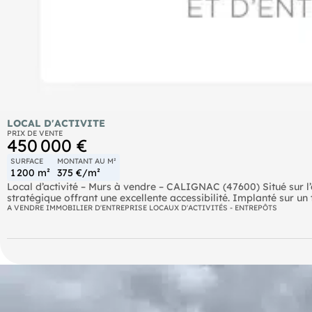
LOCAL D'ACTIVITE
PRIX DE VENTE
450 000 €
SURFACE
MONTANT AU M²
1 200 m²
375 €/m²
Local d’activité – Murs à vendre – CALIGNAC (47600) Situé sur l’
stratégique offrant une excellente accessibilité. Implanté sur un 
d’environ 1 200 m², permettant d’envisager diverses configuratio
A VENDRE IMMOBILIER D'ENTREPRISE LOCAUX D'ACTIVITÉS - ENTREPÔTS
parking facilitant la circulation et le stationnement des véhicules
une visibilité intéressante pour toute activité nécessitant un b
Multiples destinations possibles : gîtes-ch d'hôtes, hôtellerie, ma
occupation, offrant ainsi une pleine maîtrise de l’exploitation fu