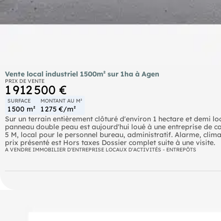
Vente local industriel 1500m² sur 1ha à Agen
PRIX DE VENTE
1 912 500 €
SURFACE
MONTANT AU M²
1 500 m²
1 275 €/m²
Sur un terrain entièrement clôturé d'environ 1 hectare et demi lo
panneau double peau est aujourd'hui loué à une entreprise de car
5 M, local pour le personnel bureau, administratif. Alarme, climat
prix présenté est Hors taxes Dossier complet suite à une visite.
A VENDRE IMMOBILIER D'ENTREPRISE LOCAUX D'ACTIVITÉS - ENTREPÔTS