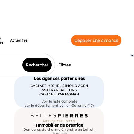
s
Déposer une annonce
Actualités
es
3
Rechercher
Filtres
Les agences partenaires
CABINET MICHEL SIMOND AGEN
360 TRANSACTIONS
CABINET D'ARTAGNAN
Voir la liste complète
sur le département Lot-et-Garonne (47)
Immobilier de prestige
Demeures de charme à vendre en Lot-et-
Garonne