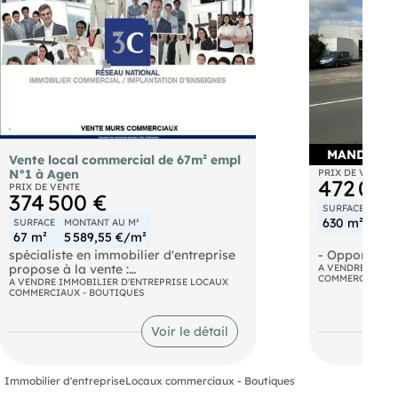
MANDAT E
Vente local commercial de 67m² empl
Local commer
N°1 à Agen
PRIX DE VENTE
472 000
PRIX DE VENTE
374 500 €
SURFACE
MONT
630 m²
749
SURFACE
MONTANT AU M²
67 m²
5 589,55 €/m²
spécialiste en immobilier d'entreprise
- Opportunit
propose à la vente :
- Local comme
A VENDRE IMMOB
COMMERCIAUX -
A VENDRE IMMOBILIER D'ENTREPRISE LOCAUX
logements l
COMMERCIAUX - BOUTIQUES
EMPLACEMENT N°1 CENTRE VILLE
- Sainte Baze
D'AGEN,
ensemble loc
Les murs d'un local commercial
situé à Saint
Voir le détail
d'environ 67 m² situé Bd de la
potentiel re
République.. Les informations sur les
de rénovatio
risques auxquels ce bien est exposé
C'est au tota
Immobilier d'entreprise
Locaux commerciaux - Boutiques
sont disponibles sur le site
m² environ de
https://www.georisques.gouv.fr.
de 2306 m² en