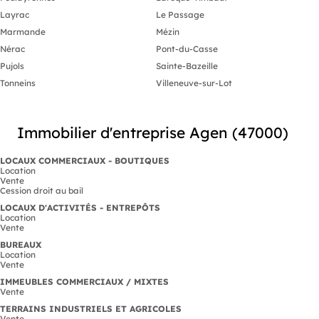
plus tarder *
Layrac
Le Passage
apprécier ple
Marmande
Mézin
incroyable de
pas à me cont
Nérac
Pont-du-Casse
visite et déc
Pujols
Sainte-Bazeille
unique peut d
Information 
Tonneins
Villeneuve-sur-Lot
sur le bien a
classe ENERG
CLIMAT D indice 32. Mll
Agent Commer
Immobilier d'entreprise Agen (47000)
Tribunal de 
numéro 5285
LOCAUX COMMERCIAUX - BOUTIQUES
Location
Vente
Cession droit au bail
LOCAUX D'ACTIVITÉS - ENTREPÔTS
Location
Vente
BUREAUX
Location
Vente
IMMEUBLES COMMERCIAUX / MIXTES
Vente
TERRAINS INDUSTRIELS ET AGRICOLES
Vente