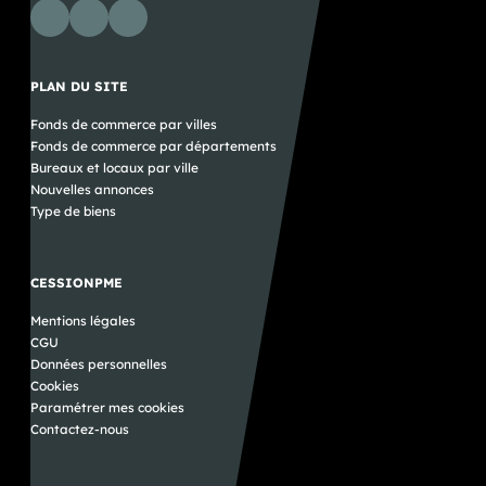
PLAN DU SITE
Fonds de commerce par villes
Fonds de commerce par départements
Bureaux et locaux par ville
Nouvelles annonces
Type de biens
CESSIONPME
Mentions légales
CGU
Données personnelles
Cookies
Paramétrer mes cookies
Contactez-nous