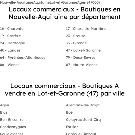
Nouvelle-Aquitaine
Aquitaine
Lot-et-Garonne
Agen (47000)
Réaménageme
Locaux commerciaux - Boutiques en
commercial es
à être transf
Nouvelle-Aquitaine par département
appartements
professionnel
selon vos bes
16 - Charente
17 - Charente-Maritime
Idéale * Emp
19 - Corrèze
23 - Creuse
sur l'axe Ma
- Ste Bazeil
24 - Dordogne
33 - Gironde
stratégique v
40 - Landes
47 - Lot-et-Garonne
visibilité et 
commodités l
64 - Pyrénées-Atlantiques
79 - Deux-Sèvres
Saisir * Ce 
86 - Vienne
87 - Haute-Vienne
nécessite de
mais il repré
rare pour les
logements loc
Locaux commerciaux - Boutiques A
garantissant 
dès le début 
vendre en Lot-et-Garonne (47) par ville
Espaces Extér
adjacent off
Agen
Allemans-du-Dropt
extérieur idé
jardin, patio
Bias
Boé
stationnement
Bon-Encontre
Colayrac-Saint-Cirq
d'aménager 
parking, vous
Condezaygues
Estillac
confortablem
Foulayronnes
Laroque-Timbaut
vos visiteurs 