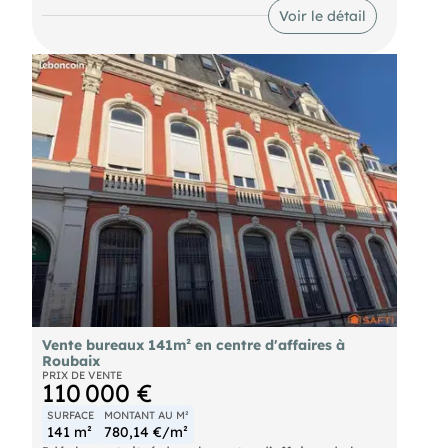
Voir le détail
- Honoraires : 30% HT à la charge du preneur (soit
16 830,00 € HT)
Vente bureaux 141m² en centre d'affaires à
Roubaix
PRIX DE VENTE
110 000 €
SURFACE
MONTANT AU M²
141 m²
780,14 €/m²