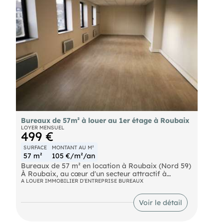
hors charges par m² et par an.
Bureaux de 57m² à louer au 1er étage à Roubaix
LOYER MENSUEL
499 €
SURFACE
MONTANT AU M²
57 m²
105 €/m²/an
Bureaux de 57 m² en location à Roubaix (Nord 59)
À Roubaix, au cœur d'un secteur attractif à
proximité de Tourcoing, Villeneuve-d'Ascq et Lille,
A LOUER IMMOBILIER D'ENTREPRISE BUREAUX
ces bureaux de 57 m² sont disponibles à la
location. Situés au 1er étage d'un immeuble récent
Voir le détail
avec ascenseur, ils sont accessibles aux personnes
à mobilité réduite et disposent d'un parking
véhicules légers. Le site bénéficie d'une excellente