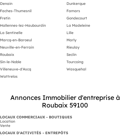
Denain
Dunkerque
Faches-Thumesnil
Famars
Fretin
Gondecourt
Hallennes-lez-Haubourdin
La Madeleine
La Sentinelle
Lille
Marcq-en-Baroeul
Marly
Neuville-en-Ferrain
Rieulay
Roubaix
Seclin
Sin-le-Noble
Tourcoing
Villeneuve-d'Ascq
Wasquehal
Wattrelos
Annonces Immobilier d'entreprise à
Roubaix 59100
LOCAUX COMMERCIAUX - BOUTIQUES
Location
Vente
LOCAUX D'ACTIVITÉS - ENTREPÔTS