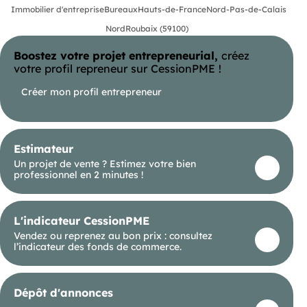
accessibilité, à moins de 20 km de l'aéroport de
Immobilier d'entreprise
Bureaux
Hauts-de-France
Nord-Pas-de-Calais
Lille-Lesquin et des principales gares TGV de la
Nord
Roubaix (59100)
métropole lilloise. Le loyer est fixé à 105 € HT hors
charges par m² et par an.
Boostez votre projet entrepreneurial,
créez
votre profil repreneur sur CessionPME !
Créer mon profil entrepreneur
Estimateur
Un projet de vente ? Estimez votre bien
professionnel en 2 minutes !
L'indicateur CessionPME
Vendez ou reprenez au bon prix : consultez
l’indicateur des fonds de commerce.
Dépôt d'annonces