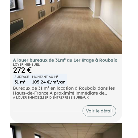
A louer bureaux de 31m² au 1er étage à Roubaix
LOYER MENSUEL
272 €
SURFACE
MONTANT AU M²
31 m²
105,24 €/m²/an
Bureaux de 31 m² en location à Roubaix dans les
Hauts-de-France À proximité immédiate de
Roubaix, dans un environnement dynamique au
A LOUER IMMOBILIER D'ENTREPRISE BUREAUX
cœur des Hauts-de-France, ces bureaux de 31 m²
sont disponibles à la location. Situés à moins
Voir le détail
d'une heure de Tourcoing, Villeneuve-d'Ascq et
Lille, ils offrent un emplacement stratégique.
Implantés au 1er étage d'un immeuble récent avec
ascenseur, ces bureaux sont accessibles aux
personnes à mobilité réduite. Un parking VL est
également à disposition. Le loyer est de 105 € HT