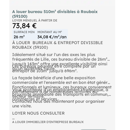
A louer bureau 510m² divisibles à Roubaix
(59100)
LOYER MENSUEL À PARTIR DE
73,84 €
SURFACE MIN
MONTANT AU M²
26 m²
34,08 €/m²/an
À LOUER  BUREAUX & ENTREPOT DIVISIBLE 
ROUBAIX (59100)
Idéalement situé sur l'un des axes les plus
fréquentés de Lille, ces bureau divisible de 26m²
jusqu'à 143m² offre une excellente visibilité ainsi
Les bureaux peuvent être complété par un
qu'un accèstrès facile.
entrepôt de 103m² jusqu'à 696m².
La façade bénéficie d'une belle exposition
commerciale et l'ensemble est en bon état général.
Fonctionnels et lumineux, ces bureaux conviennent
Vous profiterez d'un emplacement stratégique, à
parfaitement à de nombreuses activités du
proximité immédiate des transports en commun,
secteur tertiaire.
commerces et services.
Contactez nous dès maintenant pour organiser
une visite.
LOYER NOUS CONSULTER
A LOUER IMMOBILIER D'ENTREPRISE BUREAUX
- Loyer annuel : 56100 € HTHC