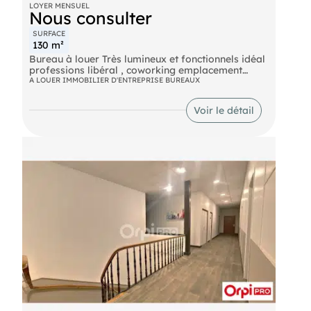
LOYER MENSUEL
Nous consulter
() Entrepreneur Individuel - Réf.956166
SURFACE
130 m²
Bureau à louer Très lumineux et fonctionnels idéal
professions libéral , coworking emplacement
central et accessible proche transports et
A LOUER IMMOBILIER D'ENTREPRISE BUREAUX
commerce aménagement possible selon l'activité
Contact pour plus d'information ou organiser une
Voir le détail
visite Ce bien vous est présenté par , votre
conseillère indépendante.