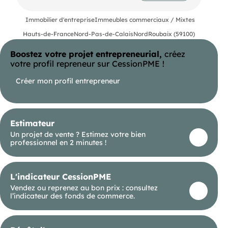
secteur très dynamique avec une clientèle fidèle.
Prix de vente190000 euros Honoraires à la charge
Immobilier d'entreprise
Immeubles commerciaux / Mixtes
du vendeur Pour visiter et vous accompagner
dans votre projet, contactez Honoraires à la
Hauts-de-France
Nord-Pas-de-Calais
Nord
Roubaix (59100)
charge du vendeur Prix de vente 190000 euros
Selon l'article L.561.5 du Code Monétaire et
Boostez votre projet entrepreneurial,
créez
Financier, pour l'organisation de la visite, la
présentation d'une pièce d'identité vous sera
votre profil repreneur sur CessionPME !
demandée. Les informations sur les risques
auxquels ce bien est exposé sont disponibles sur
Créer mon profil entrepreneur
le site Géorisques : Cette présente annonce a été
rédigée sous la responsabilité éditoriale de
agissant sous le statut d'agent commercial
immatriculé au Ville du greffe : LILE METROPOLE
sous le numéro RSAC N° 920 085 677 auprès de la
Estimateur
SAS au capital de 10 000seau national immobilier
Un projet de vente ? Estimez votre bien
sur internet, - 44120 VERTOU - RNE NANTES 519
professionnel en 2 minutes !
718 886. Carte professionnelle T et G n° CPI 3002
20 1 CCI de Nantes-Saint-Nazaire (44) Garantie
par GALIAN  89 rue de la Boétie - 75008 Paris
N°171379G pour 120 000 euros pour T. Assurance
L'indicateur CessionPME
responsabilité civile professionnelle par GALIAN
n° de police 120 137 405 (réf. 38061) - Le
Vendez ou reprenez au bon prix : consultez
professionnel garantit et sécurise votre projet
l’indicateur des fonds de commerce.
immobilier Prix de vente190000 euros Honoraires
à la charge du vendeur Pour visiter et vous
accompagner dans votre projet, contactez
Honoraires à la charge du vendeur Prix de vente 0