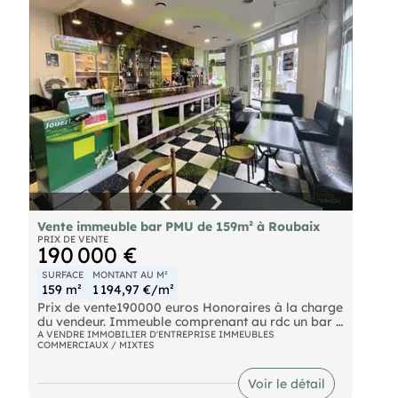
- Pas de travaux à prévoir.
- Loyer possible RDC commercial Bar 70 m2 plus
appartement 120 m2 : 2200 Euros/Mois HT HC.
-Taux de rendement locatif de 14%.
Prix demandé : 159.000 EUROS FAI ( Frais
d'agence inclus ), honoraires charge acquéreur
9.000 Euros. Visite et renseignements : au ,
spécialisé en cession de fonds de commerce, murs
commerciaux, immeubles de rapport et , , sous
mandat n°444 063. En tant que professionnel, je
vous conseille et sécurise votre projet
d'investissement.
Référence annonce : 444 063.
Vente immeuble bar PMU de 159m² à Roubaix
en portage salarial - Numéro RSAC (6.00 %
PRIX DE VENTE
honoraires TTC à la charge de l'acquéreur.)
190 000 €
(EI) Agent Commercial - Numéro RSAC : - .
SURFACE
MONTANT AU M²
Les informations sur les risques auxquels ce bien
159 m²
1 194,97 €/m²
est exposé sont disponibles sur le site Géorisques :
Prix de vente190000 euros Honoraires à la charge
georisques. gouv. fr
du vendeur. Immeuble comprenant au rdc un bar ,
pmu fond de commerce en vente, à l'étage se
A VENDRE IMMOBILIER D'ENTREPRISE IMMEUBLES
COMMERCIAUX / MIXTES
trouve l'espace habitation , bien se situant secteur
de la fraternité à Roubaix . Proche de toutes
commoditées, idéal pour un couple de
Voir le détail
commerçant voulant reprendre l'activité dans un