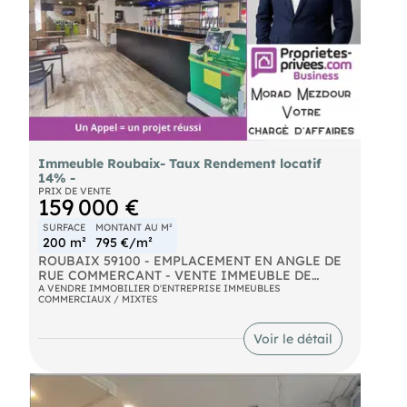
mandat n°417685. En tant que professionnel, je
- Sanitaires PMR
vous conseille et sécurise votre projet
- Menuiseries bois au RDC + Menuiseries PVC
d'investissement.
double vitrage aux étages + Velux bois DV
Référence annonce : 417685.
- Raccordement au tout-à-l’égout. Bien rare sur le
en portage salarial - Numéro RSAC
secteur, offrant de nombreuses possibilités
d’exploitation. Pour toute information
(EI) Agent Commercial - Numéro RSAC : - .
complémentaire ou pour organiser une visite,
Les informations sur les risques auxquels ce bien
contactez moi. Honoraires d'agence à la charge
est exposé sont disponibles sur le site Géorisques :
de l'acquéreur. Prix honoraires inclus : 750000
georisques. gouv. fr
euros. Prix hors honoraires : 720000 euros.
Honoraires TTC à la charge de l'acquéreur (4,17%
Immeuble Roubaix- Taux Rendement locatif
du prix du bien hors honoraires) : 30000 euros. La
14% -
présentation d'une pièce d'identité en cours de
PRIX DE VENTE
validité sera demandée à la visite, conformément
159 000 €
à l'article L. 561-5 du Code monétaire et financier.
Les informations sur les risques auxquels ce bien
SURFACE
MONTANT AU M²
est exposé, y compris l'obligation légale de
200 m²
795 €/m²
débroussaillement, sont disponibles sur le site
ROUBAIX 59100 - EMPLACEMENT EN ANGLE DE
Géorisques : Mme Maritie Poisson mandataire
RUE COMMERCANT - VENTE IMMEUBLE DE
indépendant en immobilier (sans détention de
RAPPORT DE 200 m² avec Licence 4 attachée aux
A VENDRE IMMOBILIER D'ENTREPRISE IMMEUBLES
fonds), agent commercial de la SAS immatriculé
COMMERCIAUX / MIXTES
murs, libre de brasseur, contrats PMU et FDJ.
au RSAC de ARRAS sous le numéro 789082690,
OPPORTUNITÉ RARE CAR PAS DE PAS DE PORTE
titulaire de la carte de démarchage immobilier
NI DE FONDS DE COMMERCE !
Voir le détail
pour le compte de la société SAS.
vous propose cet IMMEUBLE , d'une surface de
200 m² dans une rue commerçante de Roubaix.
- RDC commercial Bar de 70 m² .
- Aux étages habitation de 120 m².