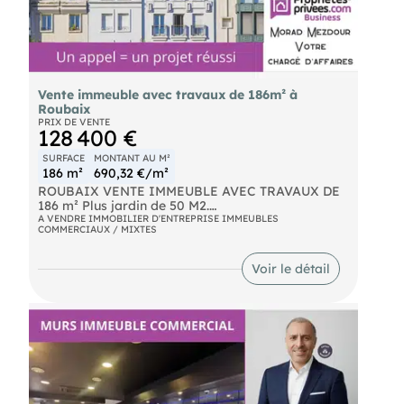
- Une cuisine professionnelle,
- Des Sanitaires : 3 WC + Local technique. Au 1er
étage – env. 230 m² :
- Un palier central de 51 m²,
- 5 grands espaces à usage de bureaux et salles
de réunion (espace de 25 à 50 m² env.)
Vente immeuble avec travaux de 186m² à
- Des Sanitaires : 3 WC + Local technique. Au 2e
Roubaix
étage – env. 245 m² :
PRIX DE VENTE
- Un palier de 64 m²
128 400 €
- 9 bureaux
- Une salle de repos
SURFACE
MONTANT AU M²
- Une salle informatique
186 m²
690,32 €/m²
- Des sanitaires : 2 WC + Douche + Local technique
ROUBAIX VENTE IMMEUBLE AVEC TRAVAUX DE
Accès aux combles avec visibilité sur la charpente.
186 m² Plus jardin de 50 M2.
Annexes :
A VENDRE IMMOBILIER D'ENTREPRISE IMMEUBLES
- Un sous-sol d’environ 317 m² pour local technique
COMMERCIAUX / MIXTES
vous propose cet IMMEUBLE , d'une surface de
et archives,
186 m² construits, situé rue d'Amsterdam à
- Un parking extérieur privatif à l’arrière de
Roubaix.
l’immeuble (plusieurs places). Caractéristiques
Voir le détail
- RDC Garage 26 m2, Atelier 90 m2 et jardin de 50
techniques :
m2 .
- Rénovation complète suite à un incendie en 2001
- Aux étages habitation de 70 m².
: 2e étage entièrement reconstruit et 1er étage
entièrement rénové
Prix demandé : 128.400 EUROS FAI ( Frais
- Travaux réalisés : charpente, toiture, planchers,
d'agence inclus ), honoraires à la charge du
ossature, isolation, étanchéité, plomberie,
vendeur. Visite et renseignements : au , spécialisé
sanitaires, électricité, cloisons.
en cession de fonds de commerce, murs
- Chauffage gaz de ville (RDC) et électrique
commerciaux, immeubles de rapport et , , sous
(étages)