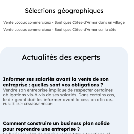
Sélections géographiques
Vente Locaux commerciaux - Boutiques Côtes-d'Armor dans un village
Vente Locaux commerciaux - Boutiques Côtes-d'Armor sur la côte
Actualités des experts
Informer ses salariés avant la vente de son
entreprise : quelles sont vos obligations ?
Vendre son entreprise implique de respecter certaines
obligations vis-à-vis de ses salariés. Dans certains cas,
le dirigeant doit les informer avant la cession afin de
leur permettre, s'ils le souhaitent, de présenter une offre
PUBLIÉ PAR : CESSIONPME.COM
de reprise. Quelles entreprises sont concernées ? Quels
délais faut-il respecter ? Comment transmettre cette
information ? Voici ce que prévoit la réglementation.
Comment construire un business plan solide
L'essentiel Les entreprises de moins de 250 salariés sont
soumises, dans certains cas, à une obligation
pour reprendre une entreprise ?
d'information préalable des salariés. Cette obligation