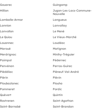
Gouarec
Guingamp
Hillion
Jugon-Les-Lacs-Commune-
Nouvelle
Lamballe-Armor
Langueux
Lannion
Lanvallay
Lanvollon
Le Mené
Le Quiou
Le Vieux-Marché
Louannec
Loudéac
Maroué
Matignon
Merdrignac
Minihy-Tréguier
Paimpol
Pédernec
Penvénan
Perros-Guirec
Plédéliac
Pléneuf-Val-André
Plérin
Plévin
Ploubazlanec
Plouha
Pommeret
Pordic
Quévert
Quintin
Rostrenen
Saint-Agathon
Saint-Barnabé
Saint-Brandan