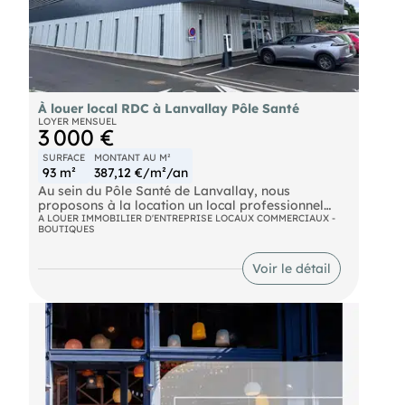
merci de contacter l'agence au .
À louer local RDC à Lanvallay Pôle Santé
LOYER MENSUEL
3 000 €
SURFACE
MONTANT AU M²
93 m²
387,12 €/m²/an
Au sein du Pôle Santé de Lanvallay, nous
proposons à la location un local professionnel
situé en rez-de-chaussée, adapté aux professions
A LOUER IMMOBILIER D'ENTREPRISE LOCAUX COMMERCIAUX -
BOUTIQUES
médicales, paramédicales ou activités de services.
Emplacement : Bâtiment récent et moderne,
facilement accessible Stationnement disponible
Voir le détail
devant l'immeuble Proximité immédiate de Dinan
et des principaux axes routiers Caractéristiques
du local : Surface : environ 93 m² Local livré brut
de béton, permettant un aménagement
personnalisé Grandes baies vitrées apportant une
belle luminosité naturelle Réseaux et arrivées
techniques préinstallés Accessibilité PMR
conforme aux normes ERP Points forts :
Intégration au sein d'un pôle santé attractif et