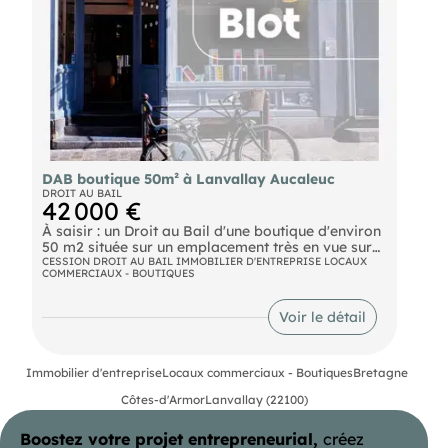
dynamique Idéal pour professions libérales ou
activités liées à la santé et au bien-être
Disponibilité immédiate Conditions : Loyer : 3
000euros mensuel HT. Bail professionnel ou
commercial selon activité Pour tout renseignement
complémentaire ou pour organiser une visite,
merci de contacter l'agence au .
DAB boutique 50m² à Lanvallay Aucaleuc
DROIT AU BAIL
42 000 €
À saisir : un Droit au Bail d'une boutique d'environ
50 m2 située sur un emplacement très en vue sur
la commune de Lanvallay. Vous pourrez profiter
CESSION DROIT AU BAIL IMMOBILIER D'ENTREPRISE LOCAUX
COMMERCIAUX - BOUTIQUES
d'un important flux de chalands et d'une belle
vitrine. Son loyer est de 720 € mensuels. De
nombreuses places de parking sont à proximité.
Voir le détail
N'hésitez pas de nous contacter afin d'obtenir plus
de renseignements sur ce bien.
Immobilier d'entreprise
Locaux commerciaux - Boutiques
Bretagne
Côtes-d'Armor
Lanvallay (22100)
Boostez votre projet entrepreneurial,
créez