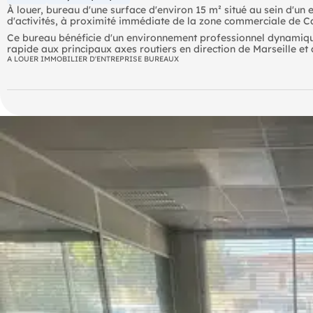
À louer, bureau d'une surface d'environ 15 m² situé au sein d'
d'activités, à proximité immédiate de la zone commerciale de C
Ce bureau bénéficie d'un environnement professionnel dynamique 
rapide aux principaux axes routiers en direction de Marseille e
A LOUER IMMOBILIER D'ENTREPRISE BUREAUX
Sa localisation stratégique et sa facilité d'accès en font une solu
une entreprise recherchant un espace de travail fonctionnel au 