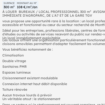
SURFACE
MONTANT AU M²
300 m²
108 €/m²/an
À LOUER  BUREAUX / LOCAL PROFESSIONNEL 300 m²  AVIG
IMMÉDIATE D'AGROPARC, DE L'A7 ET DE LA GARE TGV
vous propose une opportunité rare à la location : un local prof
accessible et fonctionnel au cœur du secteur recherché de Montf
Idéal pour les entreprises, professions libérales, centres de for
d'études ou activités de services recevant du public sur rendez-
Un local immédiatement exploitable
Les locaux offrent une organisation particulièrement fonctionne
cloisons amovibles permettant d'adapter facilement les volumes 
Vous bénéficiez notamment de :
Climatisation
Double vitrage
Sanitaires PMR
Espaces lumineux
Cloisonnement existant modulable
Connexion internet haut débit disponible
Toiture rénovée
Aucun travaux lourds à prévoir
Un véritable atout : le stationnement
Dans un secteur où le stationnement est souvent complexe, ce bi