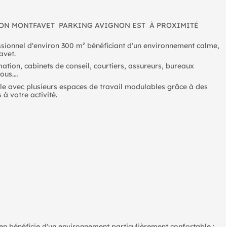
NON MONTFAVET  PARKING AVIGNON EST  À PROXIMITÉ
essionnel d'environ 300 m² bénéficiant d'un environnement calme,
avet.
mation, cabinets de conseil, courtiers, assureurs, bureaux
vous.
lle avec plusieurs espaces de travail modulables grâce à des
à votre activité.
en bénéficie d'un environnement particulièrement confortable :