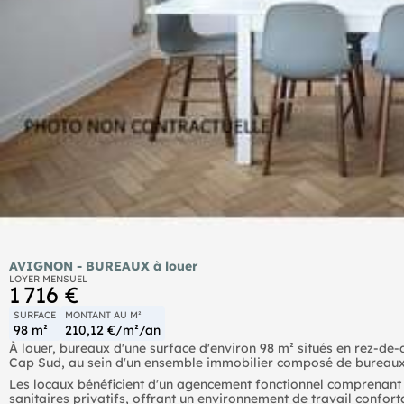
AVIGNON - BUREAUX à louer
LOYER MENSUEL
1 716 €
SURFACE
MONTANT AU M²
98 m²
210,12 €/m²/an
À louer, bureaux d'une surface d'environ 98 m² situés en rez-d
Cap Sud, au sein d'un ensemble immobilier composé de bureaux e
Les locaux bénéficient d'un agencement fonctionnel comprenant 
sanitaires privatifs, offrant un environnement de travail confor