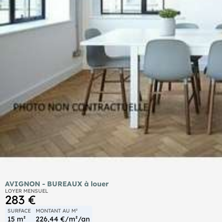
AVIGNON - BUREAUX à louer
LOYER MENSUEL
283 €
SURFACE
MONTANT AU M²
15 m²
226,44 €/m²/an