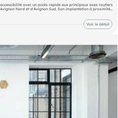
e accessibilité avec un accès rapide aux principaux axes routiers
d'Avignon Nord et d'Avignon Sud. Son implantation à proximité
cier d'un environnement dynamique et de nombreux services à
Voir le détail
cherché au sein de l'agglomération avignonnaise, ce plateau de
la recherche de locaux fonctionnels et bien situés.