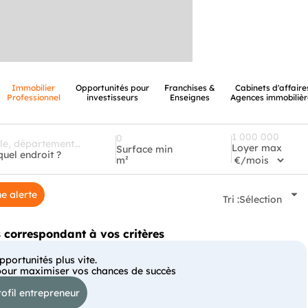
Immobilier
Opportunités pour
Franchises &
Cabinets d'affaire
Professionnel
investisseurs
Enseignes
Agences immobilièr
Loyer max
Surface min
quel endroit ?
m²
e alerte
Tri :
Sélection
correspondant à vos critères
portunités plus vite.
pour maximiser vos chances de succès
ofil entrepreneur