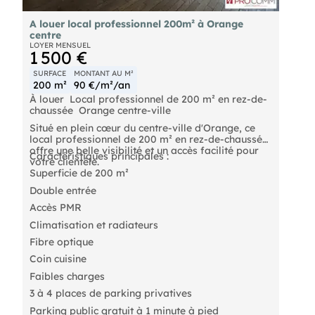
A louer local professionnel 200m² à Orange
centre
LOYER MENSUEL
1 500 €
SURFACE
MONTANT AU M²
200 m²
90 €/m²/an
À louer  Local professionnel de 200 m² en rez-de-
chaussée  Orange centre-ville
Situé en plein cœur du centre-ville d'Orange, ce
local professionnel de 200 m² en rez-de-chaussée
offre une belle visibilité et un accès facilité pour
Caractéristiques principales :
votre clientèle.
Superficie de 200 m²
Double entrée
Accès PMR
Climatisation et radiateurs
Fibre optique
Coin cuisine
Faibles charges
3 à 4 places de parking privatives
Parking public gratuit à 1 minute à pied