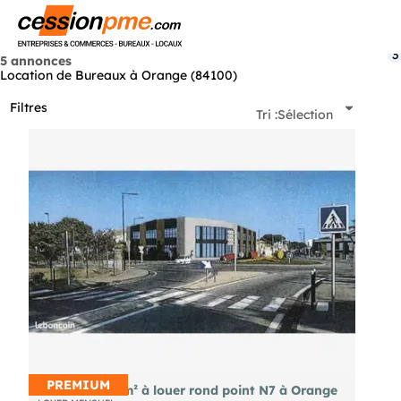
Menu
3
5 annonces
Location de Bureaux à Orange (84100)
Filtres
Tri :
Sélection
PREMIUM
Local de 100 m² à louer rond point N7 à Orange