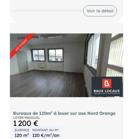
m² sont prêts à être aménagés selon les besoins
spécifiques de l'entreprise. Le bâtiment est équipé
Voir le détail
d'un ascenseur et offre un large parking de 30
places, ainsi que des accès adaptés aux
personnes en situation de handicap. Facilement
accessible, le site se trouve à seulement 5 minutes
de l'échangeur 17 Orange Sud et à 10 minutes de
l'accès A9 Orange centre. Actuellement disponible,
ce bien peut être loué au tarif de 216€/m² hors
charges, soit un loyer annuel de 38 800 € HT. Les
charges annuelles sont de 10,56 €/m² et les
honoraires sont de 15% du loyer annuel HT, à la
charge du preneur. Le bail peut être conclu pour
une durée de 3, 6 ou 9 ans, ou professionnel.
Bureaux de 120m² à louer sur axe Nord Orange
LOYER MENSUEL
1 200 €
SURFACE
MONTANT AU M²
120 m²
120 €/m²/an