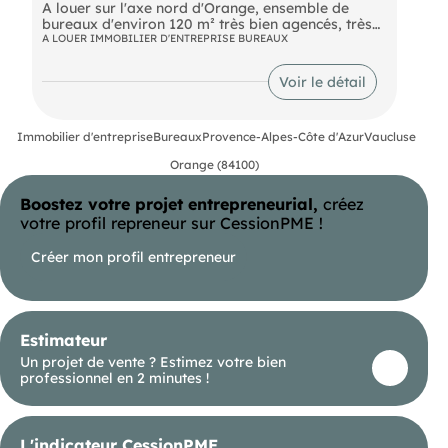
A louer sur l'axe nord d'Orange, ensemble de
bureaux d'environ 120 m² très bien agencés, très
lumineux au 1er étage d'un immeuble de bureaux.
A LOUER IMMOBILIER D'ENTREPRISE BUREAUX
Plusieurs bureaux indépendants et open-space.
Voir le détail
Immobilier d'entreprise
Bureaux
Provence-Alpes-Côte d'Azur
Vaucluse
Orange (84100)
Boostez votre projet entrepreneurial,
créez
votre profil repreneur sur CessionPME !
Créer mon profil entrepreneur
Estimateur
Un projet de vente ? Estimez votre bien
professionnel en 2 minutes !
L'indicateur CessionPME