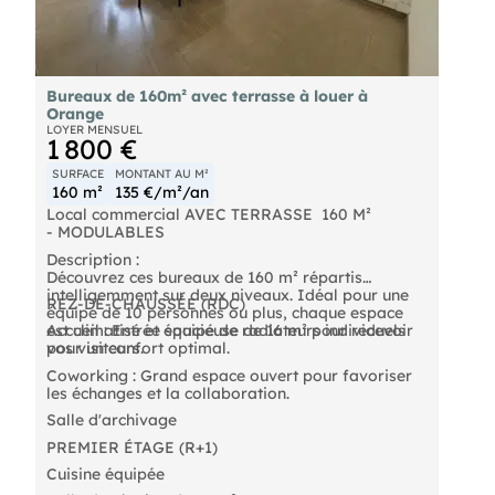
Bureaux de 160m² avec terrasse à louer à
Orange
LOYER MENSUEL
1 800 €
SURFACE
MONTANT AU M²
160 m²
135 €/m²/an
Local commercial AVEC TERRASSE  160 M²
- MODULABLES
Description :
Découvrez ces bureaux de 160 m² répartis
intelligemment sur deux niveaux. Idéal pour une
REZ-DE-CHAUSSÉE (RDC)
équipe de 10 personnes ou plus, chaque espace
est climatisé et équipé de radiateurs individuels
Accueil : Entrée spacieuse de 16 m² pour recevoir
pour un confort optimal.
vos visiteurs.
Coworking : Grand espace ouvert pour favoriser
les échanges et la collaboration.
Salle d'archivage
PREMIER ÉTAGE (R+1)
Cuisine équipée