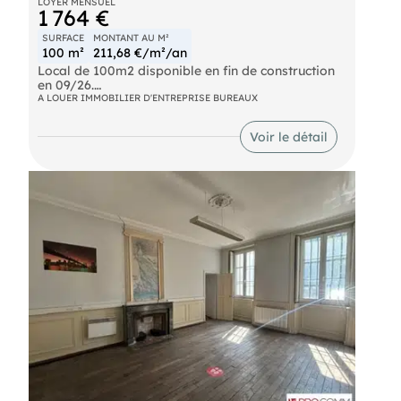
LOYER MENSUEL
1 764 €
SURFACE
MONTANT AU M²
100 m²
211,68 €/m²/an
Local de 100m2 disponible en fin de construction
en 09/26.
Axe très passant (rond point N7)
A LOUER IMMOBILIER D'ENTREPRISE BUREAUX
Parking privé 74 places.
Loué nu : hors d'eau hors d'air, arrivées réseaux.
Voir le détail
Aménagement intérieur à réaliser par vos soins.