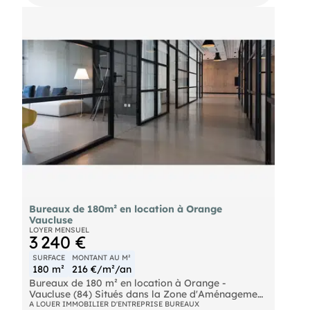
Bureaux de 180m² en location à Orange
Vaucluse
LOYER MENSUEL
3 240 €
SURFACE
MONTANT AU M²
180 m²
216 €/m²/an
Bureaux de 180 m² en location à Orange -
Vaucluse (84) Situés dans la Zone d'Aménagement
Concerté (ZAC) Sud à Orange, ces bureaux de 180
A LOUER IMMOBILIER D'ENTREPRISE BUREAUX