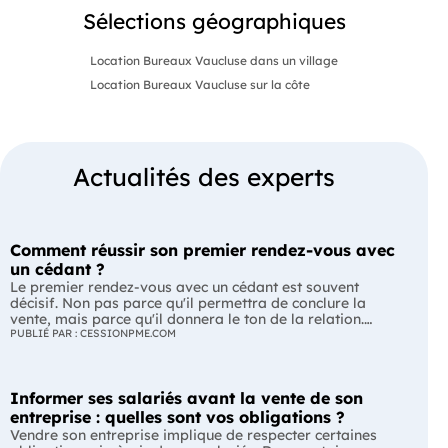
Sélections géographiques
Location Bureaux Vaucluse dans un village
Location Bureaux Vaucluse sur la côte
Actualités des experts
Comment réussir son premier rendez-vous avec
un cédant ?
Le premier rendez-vous avec un cédant est souvent
décisif. Non pas parce qu'il permettra de conclure la
vente, mais parce qu'il donnera le ton de la relation.
Avant de parler prix ou financement, il s'agit avant tout
PUBLIÉ PAR : CESSIONPME.COM
de vérifier si un dialogue de confiance peut s'installer
entre le dirigeant et son futur repreneur. L'essentiel Le
premier rendez-vous est une prise de contact, pas une
Informer ses salariés avant la vente de son
négociation. Le cédant évalue le repreneur autant que
celui-ci découvre l'entreprise. Une bonne préparation et
entreprise : quelles sont vos obligations ?
une écoute active sont souvent plus efficaces qu'une
Vendre son entreprise implique de respecter certaines
longue liste de questions. Avant le rendez-vous :