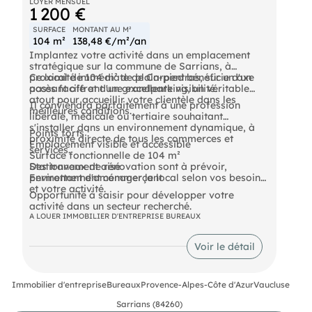
LOYER MENSUEL
1 200 €
SURFACE
MONTANT AU M²
104 m²
138,48 €/m²/an
Implantez votre activité dans un emplacement
stratégique sur la commune de Sarrians, à
proximité immédiate de Carpentras, sur un axe
Ce local de 104 m² de plain-pied bénéficie d'un
passant offrant une excellente visibilité.
accès facile et d'un grandparking, un véritable
atout pour accueillir votre clientèle dans les
Il conviendra parfaitement à une profession
meilleures conditions.
libérale, médicale ou tertiaire souhaitant
s'installer dans un environnement dynamique, à
Points forts :
proximité directe de tous les commerces et
Emplacement visible et accessible
services.
Surface fonctionnelle de 104 m²
Stationnement aisé
Des travaux de rénovation sont à prévoir,
Environnement commerçant
permettant d'aménager le local selon vos besoins
et votre activité.
Opportunité à saisir pour développer votre
activité dans un secteur recherché.
A LOUER IMMOBILIER D'ENTREPRISE BUREAUX
Voir le détail
Immobilier d'entreprise
Bureaux
Provence-Alpes-Côte d'Azur
Vaucluse
Sarrians (84260)