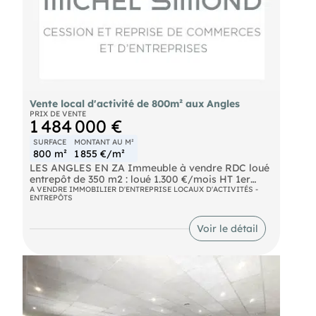
lourds et dispose d'un accès séparé pour les
véhicules légers. De nombreuses possibilités
d'extension sont également envisageables.
Vente local d'activité de 800m² aux Angles
PRIX DE VENTE
1 484 000 €
SURFACE
MONTANT AU M²
800 m²
1 855 €/m²
LES ANGLES EN ZA Immeuble à vendre RDC loué
entrepôt de 350 m2 : loué 1.300 €/mois HT 1er
étage : 120 m2 de bureaux à louer (cloisonné de 15
A VENDRE IMMOBILIER D'ENTREPRISE LOCAUX D'ACTIVITÉS -
ENTREPÔTS
à 25 m2), 230 m2 de bureaux loués, loyer : 2300
€/mois HT Terrain 1250 m2 Cession des murs :
1,484 K€
Voir le détail