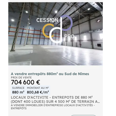
- Atelier / entrepôt : 330 m²  isolé, équipé d'un
pont roulant 5 tonnes avec grande hauteur sous
plafond.
- Second bâtiment (tôle) : 200 m² avec portail
coulissant.
- Aire de lavage avec bassin de décantation.
- Terrain clos : 4 400 m²  Important COS résiduel.
- Emplacement : axe passant  flux > 20 000
véhicules / jour.
POSSIBILITE DE VENDRE EN 2 LOTS
A vendre entrepôts 880m² au Sud de Nîmes
PRIX DE VENTE
704 600 €
SURFACE
MONTANT AU M²
880 m²
800,68 €/m²
LOCAUX D'ACTIVITE - ENTREPOTS DE 880 M²
(DONT 400 LOUES) SUR 4 500 M² DE TERRAIN A
CEDER AU SUD DE NÎMES Bel entrepôt à vendre,
A VENDRE IMMOBILIER D'ENTREPRISE LOCAUX D'ACTIVITÉS -
ENTREPÔTS
construit en 2015 en extension d'un plus petit local
agricole déjà existant et proposant un volume