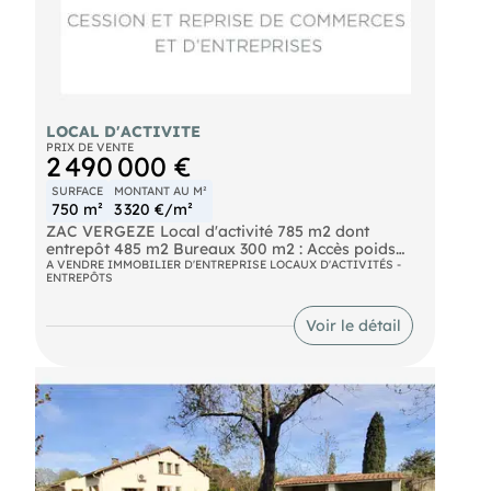
LOCAL D'ACTIVITE
PRIX DE VENTE
2 490 000 €
SURFACE
MONTANT AU M²
750 m²
3 320 €/m²
ZAC VERGEZE Local d'activité 785 m2 dont
entrepôt 485 m2 Bureaux 300 m2 : Accès poids
lourds Parcelle de terrain : 3600 m2 dont 1800 m2
A VENDRE IMMOBILIER D'ENTREPRISE LOCAUX D'ACTIVITÉS -
ENTREPÔTS
constructible détachable Prix de vente : 2,490
Meuros
Voir le détail