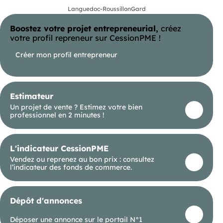
A l'étage 45 m² pouvant être transformé en
Languedoc-Roussillon
Gard
habitation.
Boostez votre projet entrepreneurial,
créez
La parcelle est situé dans une zone mixte, il est
possible de transformer le local en logements.
votre profil repreneur sur CessionPME !
Pour plus d"informations contacter Mme au
Créer mon profil entrepreneur
Estimateur
Un projet de vente ? Estimez votre bien
professionnel en 2 minutes !
L'indicateur CessionPME
Vendez ou reprenez au bon prix : consultez
l’indicateur des fonds de commerce.
Dépôt d'annonces
Déposer une annonce sur le portail N°1