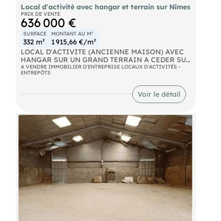
Local d'activité avec hangar et terrain sur Nîmes
PRIX DE VENTE
636 000 €
SURFACE
MONTANT AU M²
332 m²
1 915,66 €/m²
LOCAL D'ACTIVITE (ANCIENNE MAISON) AVEC
HANGAR SUR UN GRAND TERRAIN A CEDER SUR
NIMES Située dans une zone d'activité dynamique
A VENDRE IMMOBILIER D'ENTREPRISE LOCAUX D'ACTIVITÉS -
ENTREPÔTS
sur Nîmes, ce bien est idéal pour des
entrepreneurs à la recherche d'un emplacement
stratégique. Proche des grands axes routiers et de
Voir le détail
tous les modes de transport, cette opportunité
unique offre un potentiel considérable. Le
bâtiment est construit sur un terrain entièrement
clôturé d'environ 1 600 m², offrant ainsi une
multitude de possibilités d'aménagement et de
développement. Prix : 636 000 €, honoraires
d'agence toutes taxes comprises inclus, à la
charge de l'acquéreur.