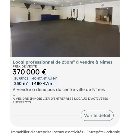
Local professionnel de 250m² à vendre à Nîmes
PRIX DE VENTE
370 000 €
SURFACE
MONTANT AU M²
250 m²
1 480 €/m²
A vendre à deux pas du centre ville de Nîmes
Un local professionnel de 206 m² avec une
A VENDRE IMMOBILIER D'ENTREPRISE LOCAUX D'ACTIVITÉS -
ENTREPÔTS
mezzanine de 45m² anciennement utilisé comme
logement par les propriétaires actuels.
Voir le détail
Il est constitué d'une salle principale de 110 m², de
deux vestiaires de 60 m² au total, de sanitaires
ainsi qu'une cuisine ouverte de 24 m².
Immobilier d'entreprise
Locaux d'activités - Entrepôts
Occitanie