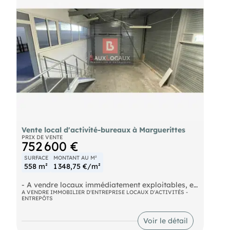
Vente local d'activité-bureaux à Marguerittes
PRIX DE VENTE
752 600 €
SURFACE
MONTANT AU M²
558 m²
1 348,75 €/m²
- A vendre locaux immédiatement exploitables, en
excellent état, offrant une combinaison optimale
A VENDRE IMMOBILIER D'ENTREPRISE LOCAUX D'ACTIVITÉS -
ENTREPÔTS
bureaux / stockage idéale pour activité tertiaire,
logistique légère, atelier R&D ou siège local.
Bâtiment indépendant, visibilité et flexibilité
Voir le détail
d'usage  bien unique sur la zone.