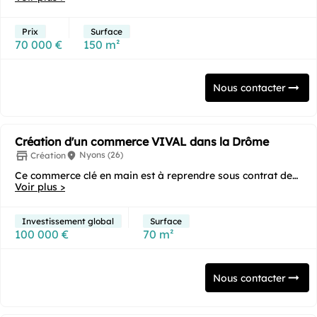
Prix
Surface
70 000 €
150 m²
Nous contacter
Création d'un commerce VIVAL dans la Drôme
Nyons (26)
Création
Ce commerce clé en main est à reprendre sous contrat de
franchise et nécessite un apport personnel...
Voir plus >
Investissement global
Surface
100 000 €
70 m²
Nous contacter