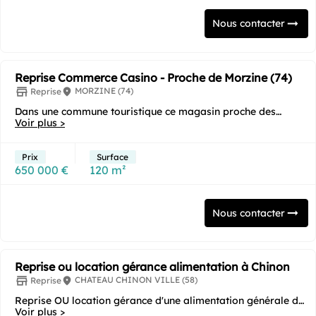
Nous contacter
Reprise Commerce Casino - Proche de Morzine (74)
MORZINE (74)
Reprise
Dans une commune touristique ce magasin proche des
stations de ski constitue une jolie opportunité...
Voir plus >
Prix
Surface
650 000 €
120 m²
Nous contacter
Reprise ou location gérance alimentation à Chinon
CHATEAU CHINON VILLE (58)
Reprise
Reprise OU location gérance d'une alimentation générale de
190 m² situé dans cette belle commune au...
Voir plus >