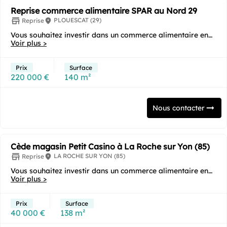
Reprise commerce alimentaire SPAR au Nord 29
PLOUESCAT (29)
Reprise
Vous souhaitez investir dans un commerce alimentaire en
franchise clé en main sous enseigne ? Cette...
Voir plus >
Prix
Surface
220 000 €
140 m²
Nous contacter
Cède magasin Petit Casino à La Roche sur Yon (85)
LA ROCHE SUR YON (85)
Reprise
Vous souhaitez investir dans un commerce alimentaire en
franchise clé en main sous enseigne ?
Voir plus >
...
Prix
Surface
40 000 €
138 m²