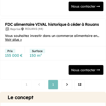
Nous contacter
FDC alimentaire VIVAL historique à céder à Rouans
ROUANS (44)
Reprise
Vous souhaitez investir dans un commerce alimentaire en
franchise clé en main sous enseigne ? Cette...
Voir plus >
Prix
Surface
155 000 €
150 m²
Nous contacter
1
1
12
Le concept