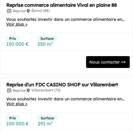
Reprise commerce alimentaire Vival en plaine 88
Épinal (88)
Reprise
Vous souhaitez investir dans un commerce alimentaire en
franchise clé en main sous enseigne ? Cette...
Voir plus >
Prix
Surface
150 000 €
250 m²
Nous contacter
Reprise d'un FDC CASINO SHOP sur Villarembert
Villarembert (73)
Reprise
Vous souhaitez investir dans un commerce alimentaire en
franchise clé en main sous enseigne ? Cette...
Voir plus >
Prix
Surface
100 000 €
291 m²