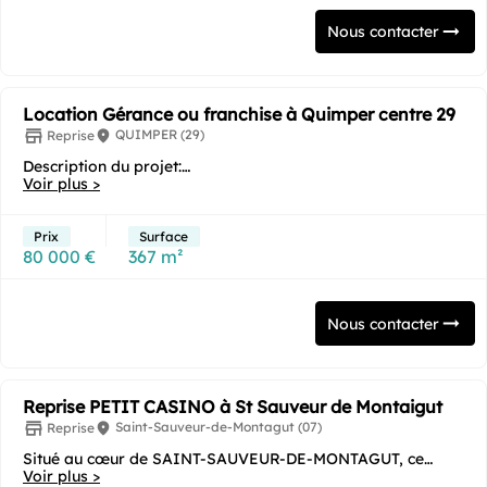
Nous contacter
Location Gérance ou franchise à Quimper centre 29
QUIMPER (29)
Reprise
Description du projet:
Voir plus >
Situé au cœur de QUIMPER, à proximité immédiate de la
gare...
Prix
Surface
80 000 €
367 m²
Nous contacter
Reprise PETIT CASINO à St Sauveur de Montaigut
Saint-Sauveur-de-Montagut (07)
Reprise
Situé au cœur de SAINT-SAUVEUR-DE-MONTAGUT, ce
magasin est idéale pour 2 personnes, possède une...
Voir plus >