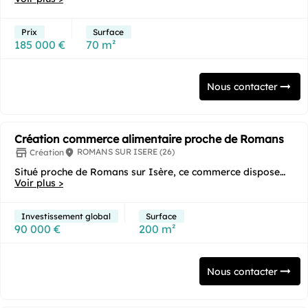
Prix
Surface
185 000 €
70 m²
Nous contacter
Création commerce alimentaire proche de Romans
ROMANS SUR ISERE (26)
Création
Situé proche de Romans sur Isère, ce commerce dispose
d'une surface de vente de 100 m2 ainsi que...
Voir plus >
Investissement global
Surface
90 000 €
200 m²
Nous contacter