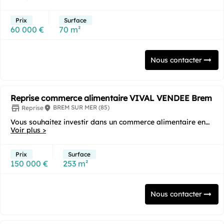
Prix
Surface
60 000 €
70 m²
Nous contacter
Reprise commerce alimentaire VIVAL VENDEE Brem
BREM SUR MER (85)
Reprise
Vous souhaitez investir dans un commerce alimentaire en
franchise clé en main sous enseigne ? Cette...
Voir plus >
Prix
Surface
150 000 €
253 m²
Nous contacter