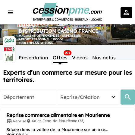
Nos offres
DISTRIBUTION CASINO FRANCE
MAGASINS DE PROXIMITÉ - SUPÉRETTES
APPORT PERSONNEL : 20000€
5000 IMPLANTATIONS
291
Présentation
Offres
Vidéos
Nos actus
Experts d’un commerce sur mesure pour les
territoires.
Département
Reprise/Création
Reprise commerce alimentaire en Maurienne
Saint-Jean-de-Maurienne (73)
Reprise
Située dans la vallée de la Maurienne sur un axe
commerçant et face à la Mairie, cette épicerie...
Voir plus >