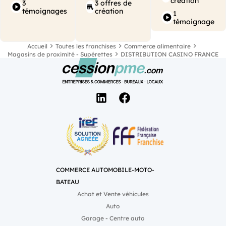
création
3
3 offres de
alimentaire multi-services
témoignages
création
1
au service des habitants et
témoignage
des touristes.
Accueil
Toutes les franchises
Commerce alimentaire
Magasins de proximité - Supérettes
DISTRIBUTION CASINO FRANCE
COMMERCE AUTOMOBILE-MOTO-
BATEAU
Achat et Vente véhicules
Auto
Garage - Centre auto