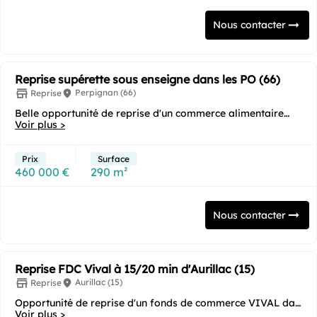
Nous contacter
Reprise supérette sous enseigne dans les PO (66)
Perpignan (66)
Reprise
Belle opportunité de reprise d'un commerce alimentaire
sous enseigne, idéalement situé au cœur d'un...
Voir plus >
Prix
Surface
460 000 €
290 m²
Nous contacter
Reprise FDC Vival à 15/20 min d'Aurillac (15)
Aurillac (15)
Reprise
Opportunité de reprise d'un fonds de commerce VIVAL dans
une bourgade touristique et dynamique du...
Voir plus >