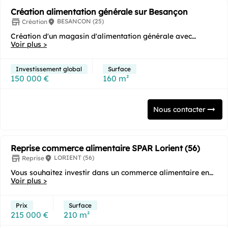
Création alimentation générale sur Besançon
BESANCON (25)
Création
Création d'un magasin d'alimentation générale avec
possibilité de développer la sandwicherie dans un...
Voir plus >
Investissement global
Surface
150 000 €
160 m²
Nous contacter
Reprise commerce alimentaire SPAR Lorient (56)
LORIENT (56)
Reprise
Vous souhaitez investir dans un commerce alimentaire en
franchise clé en main sous enseigne ? Cette...
Voir plus >
Prix
Surface
215 000 €
210 m²