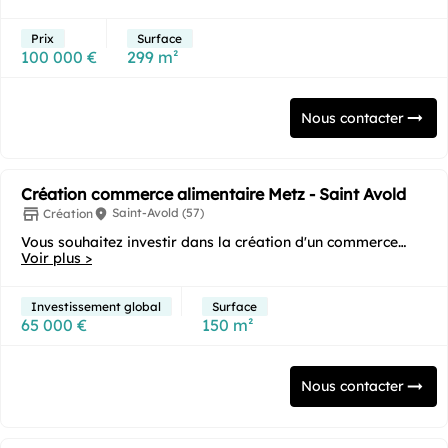
Prix
Surface
100 000 €
299 m²
Nous contacter
Création commerce alimentaire Metz - Saint Avold
Saint-Avold (57)
Création
Vous souhaitez investir dans la création d'un commerce
alimentaire en franchise sous enseigne ?...
Voir plus >
Investissement global
Surface
65 000 €
150 m²
Nous contacter