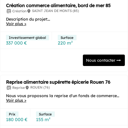
Création commerce alimentaire, bord de mer 85
SAINT JEAN DE MONTS (85)
Création
Description du projet:
Voir plus >
Le projet concerne la création d'un SPAR de 220 m² situé
dans...
Investissement global
Surface
337 000 €
220 m²
Nous contacter
Reprise alimentaire supérette épicerie Rouen 76
ROUEN (76)
Reprise
Nous vous proposons la reprise d'un fonds de commerce
sous enseigne en milieu urbain dans le secteur...
Voir plus >
Prix
Surface
180 000 €
155 m²