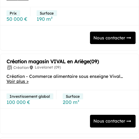
Prix
Surface
50 000 €
190 m²
Nous contacter
Création magasin VIVAL en Ariège(09)
Lavelanet (09)
Création
Création - Commerce alimentaire sous enseigne Vival
(Ariège)
Voir plus >
Surface de vente : 200...
Investissement global
Surface
100 000 €
200 m²
Nous contacter