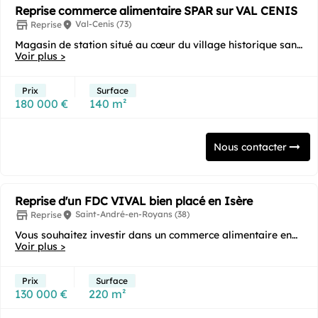
Reprise commerce alimentaire SPAR sur VAL CENIS
Val-Cenis (73)
Reprise
Magasin de station situé au cœur du village historique sans
concurrence alimentaire directe sur la...
Voir plus >
Prix
Surface
180 000 €
140 m²
Nous contacter
Reprise d'un FDC VIVAL bien placé en Isère
Saint-André-en-Royans (38)
Reprise
Vous souhaitez investir dans un commerce alimentaire en
franchise clé en main sous enseigne ? Cette...
Voir plus >
Prix
Surface
130 000 €
220 m²