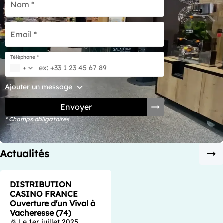
Nom *
Email *
Téléphone *
+
Ajouter un message
Envoyer
* Champs obligatoires
Actualités
DISTRIBUTION
CASINO FRANCE
Ouverture d'un Vival à
Vacheresse (74)
🎉 Le 1er juillet 2025,