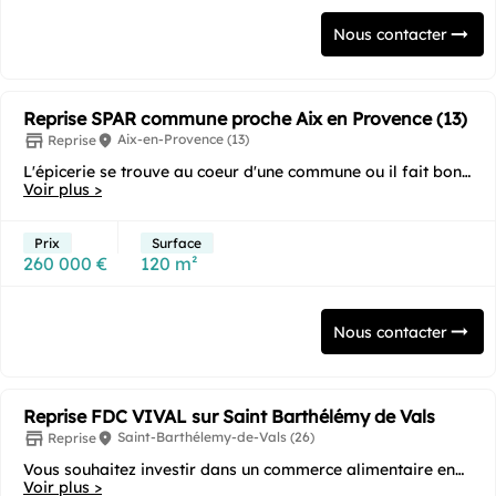
Nous contacter
Reprise SPAR commune proche Aix en Provence (13)
Aix-en-Provence (13)
Reprise
L'épicerie se trouve au coeur d'une commune ou il fait bon
vivre, à quelques kilomètres d'Aix en...
Voir plus >
Prix
Surface
260 000 €
120 m²
Nous contacter
Reprise FDC VIVAL sur Saint Barthélémy de Vals
Saint-Barthélemy-de-Vals (26)
Reprise
Vous souhaitez investir dans un commerce alimentaire en
franchise clé en main sous enseigne ? Cette...
Voir plus >