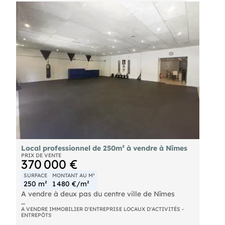
Local professionnel de 250m² à vendre à Nîmes
PRIX DE VENTE
370 000 €
SURFACE
MONTANT AU M²
250 m²
1 480 €/m²
A vendre à deux pas du centre ville de Nîmes
Un local professionnel de 206 m² avec une
A VENDRE IMMOBILIER D'ENTREPRISE LOCAUX D'ACTIVITÉS -
ENTREPÔTS
mezzanine de 45m² anciennement utilisé comme