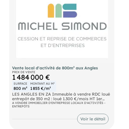
zone d'activités économiques, industrielles et
artisanales au PLU, et permet des constructions
attenantes de logements de fonction ou
nécessaires à l'activité, d'une surface maximale de
70 m². De plus, la zone est accessible aux poids
lourds et dispose d'un accès séparé pour les
véhicules légers. De nombreuses possibilités
d'extension sont également envisageables.
Vente local d'activité de 800m² aux Angles
PRIX DE VENTE
1 484 000 €
SURFACE
MONTANT AU M²
800 m²
1 855 €/m²
LES ANGLES EN ZA Immeuble à vendre RDC loué
entrepôt de 350 m2 : loué 1.300 €/mois HT 1er
étage : 120 m2 de bureaux à louer (cloisonné de 15
A VENDRE IMMOBILIER D'ENTREPRISE LOCAUX D'ACTIVITÉS -
ENTREPÔTS
à 25 m2), 230 m2 de bureaux loués, loyer : 2300
€/mois HT Terrain 1250 m2 Cession des murs :
1,484 K€
Voir le détail