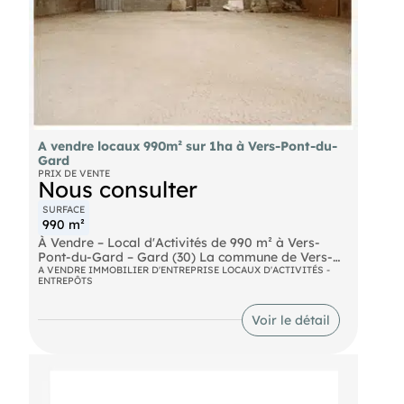
A vendre locaux 990m² sur 1ha à Vers-Pont-du-
Gard
PRIX DE VENTE
Nous consulter
SURFACE
990 m²
À Vendre – Local d'Activités de 990 m² à Vers-
Pont-du-Gard – Gard (30) La commune de Vers-
Pont-du-Gard propose à la vente un ensemble
A VENDRE IMMOBILIER D'ENTREPRISE LOCAUX D'ACTIVITÉS -
ENTREPÔTS
foncier de plus d'1 hectare, comprenant deux
bâtiments. Le premier, construit en 2000, dispose
d'une surface de 990 m² avec une hauteur sous
Voir le détail
plafond de plus de 5 mètres et 4 portes
sectionnelles, offrant un espace adapté aux
activités industrielles et artisanales. Le second
bâtiment, indépendant, d'environ 250 m², inclut
une partie actuellement louée, générant un revenu
locatif de 700 € par mois. Le terrain est classé en