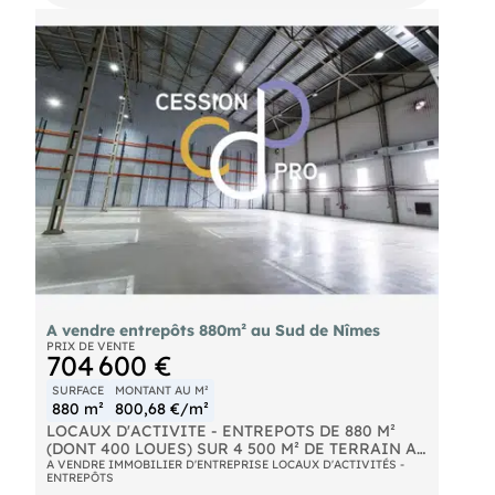
climatisation, alarme, baie de brassage).
- Atelier / entrepôt : 330 m²  isolé, équipé d'un
pont roulant 5 tonnes avec grande hauteur sous
plafond.
- Second bâtiment (tôle) : 200 m² avec portail
coulissant.
- Aire de lavage avec bassin de décantation.
- Terrain clos : 4 400 m²  Important COS résiduel.
- Emplacement : axe passant  flux > 20 000
véhicules / jour.
POSSIBILITE DE VENDRE EN 2 LOTS
A vendre entrepôts 880m² au Sud de Nîmes
PRIX DE VENTE
704 600 €
SURFACE
MONTANT AU M²
880 m²
800,68 €/m²
LOCAUX D'ACTIVITE - ENTREPOTS DE 880 M²
(DONT 400 LOUES) SUR 4 500 M² DE TERRAIN A
CEDER AU SUD DE NÎMES Bel entrepôt à vendre,
A VENDRE IMMOBILIER D'ENTREPRISE LOCAUX D'ACTIVITÉS -
ENTREPÔTS
construit en 2015 en extension d'un plus petit local