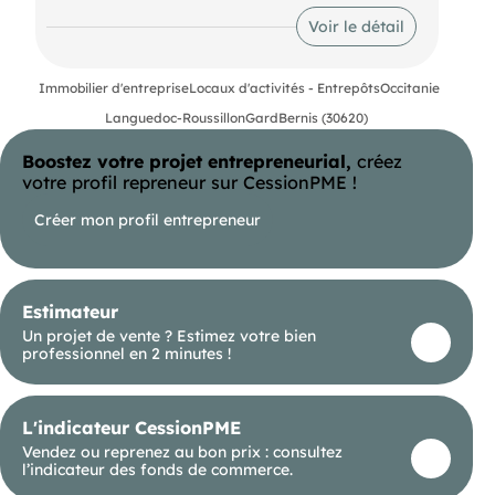
logement par les propriétaires actuels.
Voir le détail
Il est constitué d'une salle principale de 110 m², de
deux vestiaires de 60 m² au total, de sanitaires
ainsi qu'une cuisine ouverte de 24 m².
Immobilier d'entreprise
Locaux d'activités - Entrepôts
Occitanie
A l'étage 45 m² pouvant être transformé en
Languedoc-Roussillon
Gard
Bernis (30620)
habitation.
Boostez votre projet entrepreneurial,
créez
La parcelle est situé dans une zone mixte, il est
possible de transformer le local en logements.
votre profil repreneur sur CessionPME !
Pour plus d"informations contacter Mme au
Créer mon profil entrepreneur
Estimateur
Un projet de vente ? Estimez votre bien
professionnel en 2 minutes !
L'indicateur CessionPME
Vendez ou reprenez au bon prix : consultez
l’indicateur des fonds de commerce.