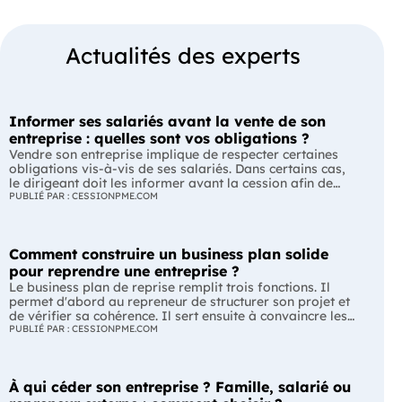
Actualités des experts
Informer ses salariés avant la vente de son
entreprise : quelles sont vos obligations ?
Vendre son entreprise implique de respecter certaines
obligations vis-à-vis de ses salariés. Dans certains cas,
le dirigeant doit les informer avant la cession afin de
leur permettre, s'ils le souhaitent, de présenter une offre
PUBLIÉ PAR : CESSIONPME.COM
de reprise. Quelles entreprises sont concernées ? Quels
délais faut-il respecter ? Comment transmettre cette
information ? Voici ce que prévoit la réglementation.
Comment construire un business plan solide
L'essentiel Les entreprises de moins de 250 salariés sont
soumises, dans certains cas, à une obligation
pour reprendre une entreprise ?
d'information préalable des salariés. Cette obligation
Le business plan de reprise remplit trois fonctions. Il
concerne la vente d'un fonds de commerce ou la cession
permet d'abord au repreneur de structurer son projet et
de la majorité des titres d'une société. Le délai
de vérifier sa cohérence. Il sert ensuite à convaincre les
d'information varie selon la taille de l'entreprise. Les
banques et les partenaires financiers de l'accompagner.
PUBLIÉ PAR : CESSIONPME.COM
salariés peuvent présenter une offre de reprise, mais ne
Enfin, il peut constituer un support de discussion avec le
peuvent pas empêcher la vente. Quelles entreprises sont
cédant en lui montrant que le projet de reprise est solide
concernées par l'obligation d'information des salariés ?
et réfléchi. L'essentiel Le business plan de reprise ne
L'obligation d'information concerne uniquement
À qui céder son entreprise ? Famille, salarié ou
consiste pas à reprendre les anciens comptes de
certaines entreprises et certaines opérations de cession.