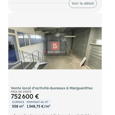
à la charge de l’acquéreur. Dossier complet et
Voir le détail
visite sur demande.
Vente local d'activité-bureaux à Marguerittes
PRIX DE VENTE
752 600 €
SURFACE
MONTANT AU M²
558 m²
1 348,75 €/m²