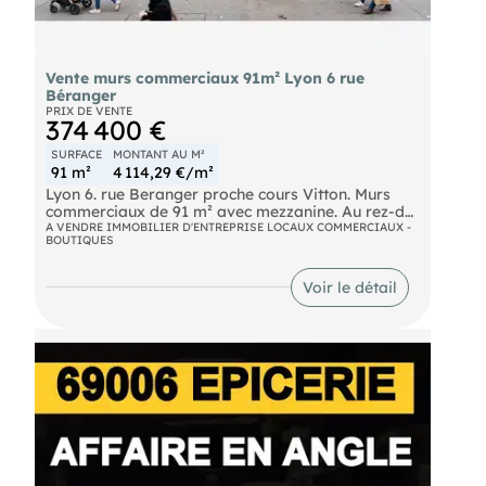
Vente murs commerciaux 91m² Lyon 6 rue
Béranger
PRIX DE VENTE
374 400 €
SURFACE
MONTANT AU M²
91 m²
4 114,29 €/m²
Lyon 6. rue Beranger proche cours Vitton. Murs
commerciaux de 91 m² avec mezzanine. Au rez-de-
chaussée magasin + réserve/cuisine et WC. En
A VENDRE IMMOBILIER D'ENTREPRISE LOCAUX COMMERCIAUX -
BOUTIQUES
mezzanine : bureau et salle d'eau avec douche.
Très bon état !! ACTIVITÉ AUTORISÉES : Tout
commerce sauf restauration ou activité libérale /
Voir le détail
bureaux CONDITIONS FINANCIÈRES : Prix de
vente : 360 000 € + 14 400 € HT d'honoraires < br>
pour le réseau . Mandat N° 5864. !
- Les informations sur les risques auxquels ce bien
est exposé sont disponibles sur le site Géorisques :