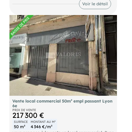
Opportunité rare, idéal pour des bureaux ou une
Voir le détail
agence.
Vente local commercial 50m² empl passant Lyon
6e
PRIX DE VENTE
217 300 €
SURFACE
MONTANT AU M²
50 m²
4 346 €/m²