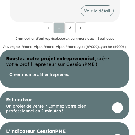
opportunités se prêtent sur ce local Loyer
raisonnable. Montant estimé des dépenses
Voir le détail
annuelles d'énergie pour un usage standard : non
communiqué.
<
1
2
>
Immobilier d'entreprise
Locaux commerciaux - Boutiques
Auvergne-Rhône-Alpes
Rhône-Alpes
Rhône
Lyon (69000)
Lyon 6e (69006)
Boostez votre projet entrepreneurial,
créez
votre profil repreneur sur CessionPME !
Créer mon profil entrepreneur
Estimateur
Un projet de vente ? Estimez votre bien
professionnel en 2 minutes !
L'indicateur CessionPME