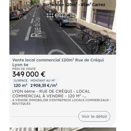
standard : non communiqué.
Vente local commercial 120m² Rue de Créqui
Lyon 6e
PRIX DE VENTE
349 000 €
SURFACE
MONTANT AU M²
120 m²
2 908,33 €/m²
LYON 6ème - RUE DE CRÉQUI - LOCAL
COMMERCIAL À VENDRE - 120 M² -
EMPLACEMENT PREMIUM - VISIBILITÉ
A VENDRE IMMOBILIER D'ENTREPRISE LOCAUX COMMERCIAUX -
BOUTIQUES
EXCEPTIONNELLE
Vous recherchez un local professionnel ou
Voir le détail
commercial de standing au cœur de Lyon ?
Découvrez cette opportunité rare, en plein cœur
du 6e arrondissement !