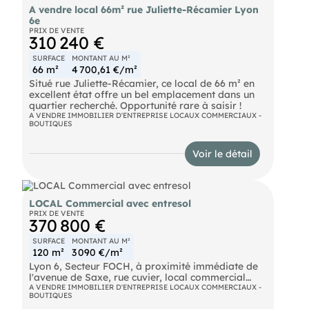
A vendre local 66m² rue Juliette-Récamier Lyon
6e
PRIX DE VENTE
310 240 €
SURFACE
MONTANT AU M²
66 m²
4 700,61 €/m²
Situé rue Juliette-Récamier, ce local de 66 m² en
excellent état offre un bel emplacement dans un
quartier recherché. Opportunité rare à saisir !
A VENDRE IMMOBILIER D'ENTREPRISE LOCAUX COMMERCIAUX -
BOUTIQUES
Voir le détail
LOCAL Commercial avec entresol
PRIX DE VENTE
370 800 €
SURFACE
MONTANT AU M²
120 m²
3 090 €/m²
Lyon 6, Secteur FOCH, à proximité immédiate de
l'avenue de Saxe, rue cuvier, local commercial
composé de deux volumes exploitable ensemble
A VENDRE IMMOBILIER D'ENTREPRISE LOCAUX COMMERCIAUX -
BOUTIQUES
ou séparément.