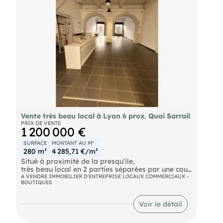
Vente très beau local à Lyon 6 prox. Quai Sarrail
PRIX DE VENTE
1 200 000 €
SURFACE
MONTANT AU M²
280 m²
4 285,71 €/m²
Situé à proximité de la presqu'ile,
très beau local en 2 parties séparées par une cour
intérieure,
A VENDRE IMMOBILIER D'ENTREPRISE LOCAUX COMMERCIAUX -
BOUTIQUES
surface au sol 200 M2 + 80 M2 de mezzanine
Location possible
Voir le détail