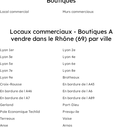
Boutiques
Local commercial
Murs commerciaux
Locaux commerciaux - Boutiques A
vendre dans le Rhône (69) par ville
Lyon 1er
Lyon 2e
Lyon 3e
Lyon 4e
Lyon 5e
Lyon 6e
Lyon 7e
Lyon 8e
Lyon 9e
Brotteaux
Croix-Rousse
En bordure de l A43
En bordure de l A46
En bordure de l A6
En bordure de l A7
En bordure de l A89
Gerland
Part-Dieu
Pole Economique Techlid
Presqu-ile
Terreaux
Vaise
Anse
Arnas