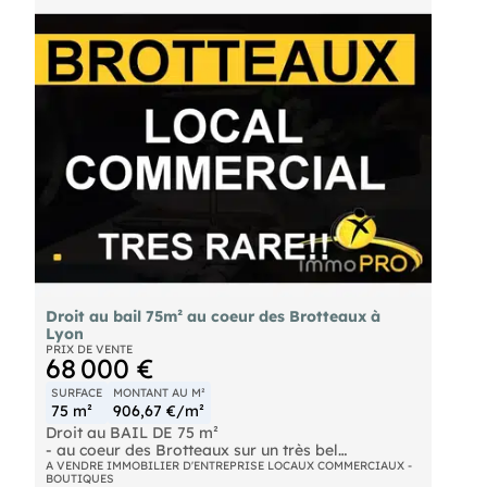
Droit au bail 75m² au coeur des Brotteaux à
Lyon
PRIX DE VENTE
68 000 €
SURFACE
MONTANT AU M²
75 m²
906,67 €/m²
Droit au BAIL DE 75 m²
- au coeur des Brotteaux sur un très bel
emplacement de 1er ordre possibilité tout
A VENDRE IMMOBILIER D'ENTREPRISE LOCAUX COMMERCIAUX -
BOUTIQUES
commerce sauf restauration De nombreuses