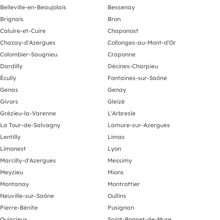
Belleville-en-Beaujolais
Bessenay
Brignais
Bron
Caluire-et-Cuire
Chaponost
Chazay-d'Azergues
Collonges-au-Mont-d'Or
Colombier-Saugnieu
Craponne
Dardilly
Décines-Charpieu
Écully
Fontaines-sur-Saône
Genas
Genay
Givors
Gleizé
Grézieu-la-Varenne
L'Arbresle
La Tour-de-Salvagny
Lamure-sur-Azergues
Lentilly
Limas
Limonest
Lyon
Marcilly-d'Azergues
Messimy
Meyzieu
Mions
Montanay
Montrottier
Neuville-sur-Saône
Oullins
Pierre-Bénite
Pusignan
Quincieux
Saint-Bonnet-de-Mure