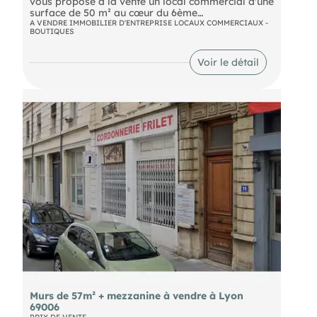
vous propose à la vente un local commercial d'une
surface de 50 m² au cœur du 6ème
arrondissement de Lyon.
A VENDRE IMMOBILIER D'ENTREPRISE LOCAUX COMMERCIAUX -
BOUTIQUES
Local idéalement placé dans le secteur Brotteaux
Voir le détail
Masséna sur un axe commerçant avec un flux
piéton important.
Opportunité à saisir !
Murs de 57m² + mezzanine à vendre à Lyon
69006
PRIX DE VENTE