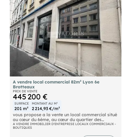
énergies indexés au 01/01/2020 (abonnement
compris). Montant estimé des dépenses annuelles
d'énergie pour un usage standard : 4 106 € par an.
Bien soumis au statut juridique de la Copropriété.
Nb de lots : 131. Charges annuelles de copropriété
(Montant moyen annuel quote-part du budget
prévisionnel vendeur) : 4 400 €. Pas de procédure
en cours.
A vendre local commercial 82m² Lyon 6e
Brotteaux
PRIX DE VENTE
445 200 €
SURFACE
MONTANT AU M²
201 m²
2 214,93 €/m²
vous propose a la vente un local commercial situé
au cœur du 6ème, au cœur du quartier des
Brotteaux.
A VENDRE IMMOBILIER D'ENTREPRISE LOCAUX COMMERCIAUX -
BOUTIQUES
Le local sera entièrement curé pour faciliter vos
futurs aménagements.