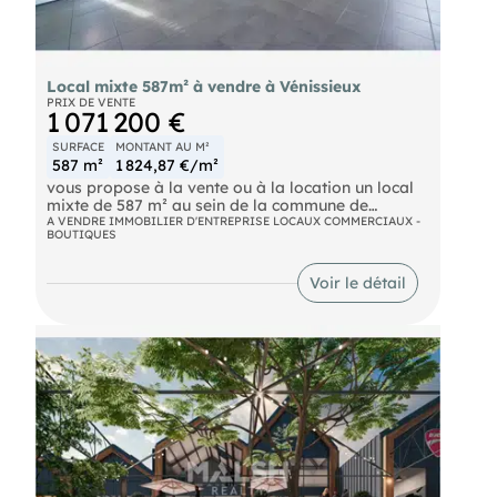
Local mixte 587m² à vendre à Vénissieux
PRIX DE VENTE
1 071 200 €
SURFACE
MONTANT AU M²
587 m²
1 824,87 €/m²
vous propose à la vente ou à la location un local
mixte de 587 m² au sein de la commune de
Vénissieux.
A VENDRE IMMOBILIER D'ENTREPRISE LOCAUX COMMERCIAUX -
BOUTIQUES
N'hésitez pas à nous contacter pour plus
d'informations.
Voir le détail
- Loyer annuel : 73000 € HTHC
- Prix de vente : 1030000 € HD HH
- Charges annuelles : 5920 € HT
- Taxe foncière : 6400 € Preneur
- Honoraires : 4% HT à la charge de l'acquéreur
(soit 41 200,00 € HT)