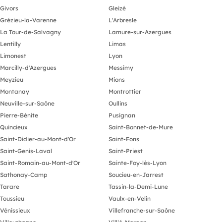
Givors
Gleizé
Grézieu-la-Varenne
L'Arbresle
La Tour-de-Salvagny
Lamure-sur-Azergues
Lentilly
Limas
Limonest
Lyon
Marcilly-d'Azergues
Messimy
Meyzieu
Mions
Montanay
Montrottier
Neuville-sur-Saône
Oullins
Pierre-Bénite
Pusignan
Quincieux
Saint-Bonnet-de-Mure
Saint-Didier-au-Mont-d'Or
Saint-Fons
Saint-Genis-Laval
Saint-Priest
Saint-Romain-au-Mont-d'Or
Sainte-Foy-lès-Lyon
Sathonay-Camp
Soucieu-en-Jarrest
Tarare
Tassin-la-Demi-Lune
Toussieu
Vaulx-en-Velin
Vénissieux
Villefranche-sur-Saône