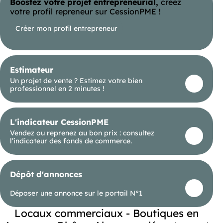
Boostez votre projet entrepreneurial,
créez
local commercial neuf pour de la restauration
d'une surface totale d'environ 1054 m²
votre profil repreneur sur CessionPME !
comprenant 526 m² en RDC et 528 m² en R+1. Ce
local bénéficie d'une terrasse de 100 m², de 7
Créer mon profil entrepreneur
parkings extérieurs et. de 9 parkings en sous-sol.
Idéalement situé avec une excellente visibilité
depuis le Boulevard Périphérique .
Route En façade du Boulevard Périphérique .
Raccordement rapide à l'A43, l'A46 (Rocade Est)
Estimateur
et l'A7 SNCF Gare TGV Lyon Part-Dieu à 20 min
Un projet de vente ? Estimez votre bien
Bus Bus TCL lignes C12, 35 et 93
professionnel en 2 minutes !
L'indicateur CessionPME
Vendez ou reprenez au bon prix : consultez
l’indicateur des fonds de commerce.
Dépôt d'annonces
Déposer une annonce sur le portail N°1
Locaux commerciaux - Boutiques en