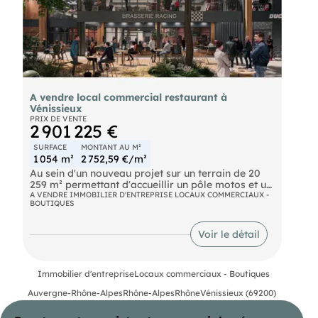
A vendre local commercial restaurant à
Vénissieux
PRIX DE VENTE
2 901 225 €
SURFACE
MONTANT AU M²
1 054 m²
2 752,59 €/m²
Au sein d'un nouveau projet sur un terrain de 20
259 m² permettant d'accueillir un pôle motos et un
restaurant, nous vous proposons à la vente ou à
A VENDRE IMMOBILIER D'ENTREPRISE LOCAUX COMMERCIAUX -
BOUTIQUES
la location, un local commercial neuf pour de la
restauration d'une surface totale d'environ 1 054
m² comprenant 526 m² en RDC et 528 m² en R+1.
Voir le détail
Ce local bénéficie d'une terrasse de 100 m², de 7
parkings extérieurs et. de 9 parkings en sous-sol.
Vente ou Location Local commercial RESTAURANT
Immobilier d'entreprise
Locaux commerciaux - Boutiques
- Vénissieux (69200) - 1054 m² ose à la vente ou à
la location à Vénissieux, au sein d'un nouveau
Auvergne-Rhône-Alpes
Rhône-Alpes
Rhône
Vénissieux (69200)
projet sur un terrain de 20 259 m² permettant
d'accueillir un pôle motos et un restaurant, un