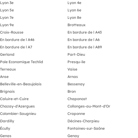
Lyon 3e
Lyon 4e
Lyon 5e
Lyon 6e
Lyon 7e
Lyon 8e
Lyon 9e
Brotteaux
Croix-Rousse
En bordure de l A43
En bordure de l A46
En bordure de l A6
En bordure de l A7
En bordure de l A89
Gerland
Part-Dieu
Pole Economique Techlid
Presqu-ile
Terreaux
Vaise
Anse
Arnas
Belleville-en-Beaujolais
Bessenay
Brignais
Bron
Caluire-et-Cuire
Chaponost
Chazay-d'Azergues
Collonges-au-Mont-d'Or
Colombier-Saugnieu
Craponne
Dardilly
Décines-Charpieu
Écully
Fontaines-sur-Saône
Genas
Genay