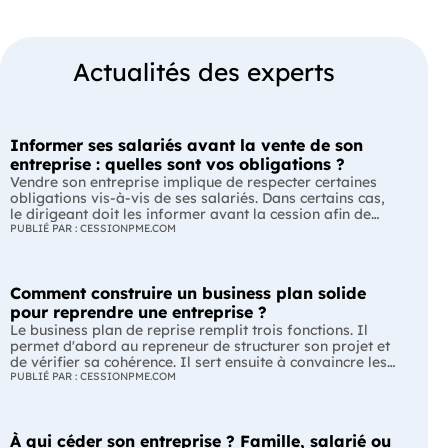
Actualités des experts
Informer ses salariés avant la vente de son
entreprise : quelles sont vos obligations ?
Vendre son entreprise implique de respecter certaines
obligations vis-à-vis de ses salariés. Dans certains cas,
le dirigeant doit les informer avant la cession afin de
leur permettre, s'ils le souhaitent, de présenter une offre
PUBLIÉ PAR : CESSIONPME.COM
de reprise. Quelles entreprises sont concernées ? Quels
délais faut-il respecter ? Comment transmettre cette
information ? Voici ce que prévoit la réglementation.
Comment construire un business plan solide
L'essentiel Les entreprises de moins de 250 salariés sont
soumises, dans certains cas, à une obligation
pour reprendre une entreprise ?
d'information préalable des salariés. Cette obligation
Le business plan de reprise remplit trois fonctions. Il
concerne la vente d'un fonds de commerce ou la cession
permet d'abord au repreneur de structurer son projet et
de la majorité des titres d'une société. Le délai
de vérifier sa cohérence. Il sert ensuite à convaincre les
d'information varie selon la taille de l'entreprise. Les
banques et les partenaires financiers de l'accompagner.
PUBLIÉ PAR : CESSIONPME.COM
salariés peuvent présenter une offre de reprise, mais ne
Enfin, il peut constituer un support de discussion avec le
peuvent pas empêcher la vente. Quelles entreprises sont
cédant en lui montrant que le projet de reprise est solide
concernées par l'obligation d'information des salariés ?
et réfléchi. L'essentiel Le business plan de reprise ne
L'obligation d'information concerne uniquement
À qui céder son entreprise ? Famille, salarié ou
consiste pas à reprendre les anciens comptes de