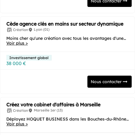
Nous contacter
Cède agence clés en mains sur secteur dynamique
Lyon (01)
Création
Moins cher qu'une création avec tous les avantages d'une
reprise car l'agence est ouverte depuis...
Voir plus >
Investissement global
38 000 €
Nous contacter
Créez votre cabinet d'affaires à Marseille
Marseille 1er (13)
Création
Déployez HOQUET BUSINESS dans les Bouches-du-Rhône
(13) : l'immobilier professionnel au cœur du hub...
Voir plus >