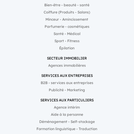
modules de formation par
Bien-être - beauté - santé
centaines et être le plus
Coiffure (Produits - Salons)
réactif possible face aux
changements réguliers qui
Minceur - Amincissement
impactent les activités
Parfumerie - cosmétiques
liées à l’immobilier
(fiscalité, règlementation,
Santé - Médical
législation .) “La
Sport - Fitness
segmentation du savoir-
faire, par exemple pour
Épilation
les activités de transaction
et de gestion locative,
SECTEUR IMMOBILIER
représente plus de 500
Agences immobilières
gestes ! C’est vertigineux.
D’autre part, l’immobilier
SERVICES AUX ENTREPRISES
est un secteur d’activité qui
évolue en permanence.
B2B - services aux entreprises
Alors, nous avons imaginé
Publicité - Marketing
un moyen, non seulement
de produire des modules
de formation en grande
SERVICES AUX PARTICULIERS
quantité, mais aussi d’être
Agence intérim
encore plus réactif dans la
formation des
Aide à la personne
collaborateurs, afin de
Déménagement - Self-stockage
délivrer une information
fiable aux clients finaux :
Formation linguistique - Traduction
l’intelligence artificielle