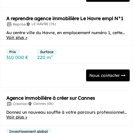
A reprendre agence immobilière Le Havre empl N°1
LE HAVRE (76)
Reprise
Au centre ville du Havre, en emplacement numéro 1, cette
agence immobilière ne demandant aucun...
Voir plus >
Prix
Surface
310 000 €
220 m²
Nous contacter
Agence immobilière à créer sur Cannes
Cannes (06)
Création
Donnez un nouveau souffle à votre parcours professionnel
en devenant expert immobilier à Cannes....
Voir plus >
Investissement global