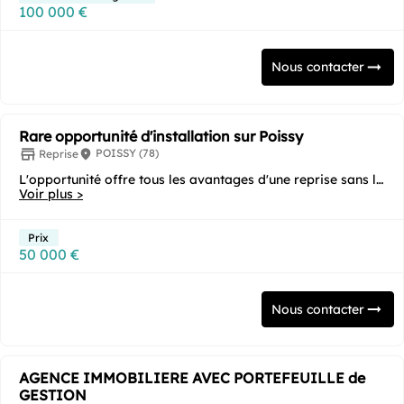
100 000 €
Nous contacter
Rare opportunité d'installation sur Poissy
POISSY (78)
Reprise
L'opportunité offre tous les avantages d'une reprise sans les
inconvénients c'est-à-dire un faible...
Voir plus >
Prix
50 000 €
Nous contacter
AGENCE IMMOBILIERE AVEC PORTEFEUILLE de
GESTION