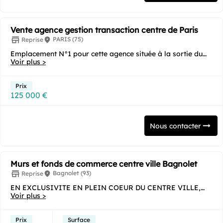
Vente agence gestion transaction centre de Paris
PARIS (75)
Reprise
Emplacement N°1 pour cette agence située à la sortie du
métro. Un bail neuf sera signé. Ouverte...
Voir plus >
Prix
125 000 €
Nous contacter
Murs et fonds de commerce centre ville Bagnolet
Bagnolet (93)
Reprise
EN EXCLUSIVITE EN PLEIN COEUR DU CENTRE VILLE,
QUARTIER VIVANT ET COMMERCANTS, PROCHE MAIRIE
Voir plus >
ET...
Prix
Surface