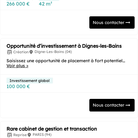
266 000 €
42 m²
Nous contacter
Opportunité d’investissement à Dignes-les-Bains
Digne-Les-Bains (04)
Création
Saisissez une opportunité de placement à fort potentiel
avec la création d'une agence immobilière à...
Voir plus >
Investissement global
100 000 €
Nous contacter
Rare cabinet de gestion et transaction
PARIS (94)
Reprise