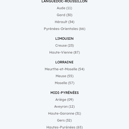
LANGUEDOC-ROUSSILLON
un ton qui appelle à
Aude (11)
l’action. “C’est en
expérimentant que nous
Gard (30)
avons amélioré la qualité
Hérault (34)
des modules de formation
et que nous pouvons
Pyrénées-Orientales (66)
aujourd’hui mettre à la
disposition du réseau le
LIMOUSIN
résultat de ce travail
colossal. Guy Hoquet est le
Creuse (23)
premier réseau à
Haute-Vienne (87)
embarquer l’intelligence
artificielle pour déployer
LORRAINE
une toute nouvelle
méthode pédagogique de
Meurthe-et-Moselle (54)
transmission du savoir.”,
Meuse (55)
conclut Stéphane Fritz,
président de Guy Hoquet
Moselle (57)
l’Immobilier.
MIDI-PYRÉNÉES
Ariège (09)
Aveyron (12)
Haute-Garonne (31)
Gers (32)
Hautes-Pyrénées (65)