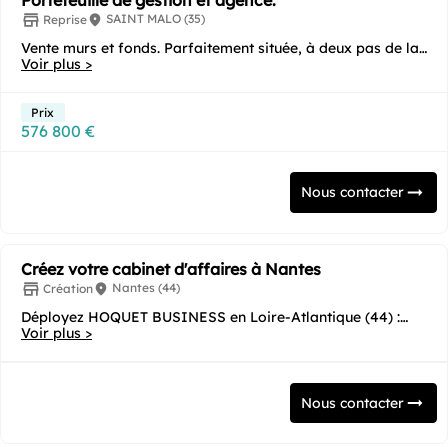
Portefeuille de gestion et agence.
SAINT MALO (35)
Reprise
Vente murs et fonds. Parfaitement située, à deux pas de la
mer et de l'intra muros de Saint Malo, ce...
Voir plus >
Prix
576 800 €
Nous contacter
Créez votre cabinet d'affaires à Nantes
Nantes (44)
Création
Déployez HOQUET BUSINESS en Loire-Atlantique (44) :
pilotez l'immobilier professionnel sur une terre...
Voir plus >
Nous contacter