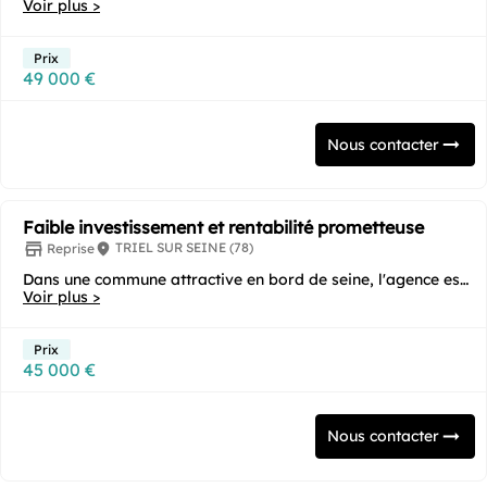
reprise car l’agence est bien connue car...
Voir plus >
Prix
49 000 €
Nous contacter
Faible investissement et rentabilité prometteuse
TRIEL SUR SEINE (78)
Reprise
Dans une commune attractive en bord de seine, l'agence est
quasi neuve et située à un emplacement de...
Voir plus >
Prix
45 000 €
Nous contacter