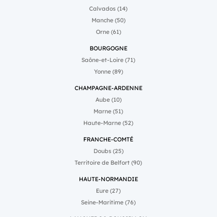
AI permettent d’adresser
Calvados (14)
les problématiques des
Manche (50)
enjeux de volume, de coût,
et de manière contre
Orne (61)
intuitive, d’humanisation
de la formation”, explique
BOURGOGNE
Mathieu Crucq, directeur
Saône-et-Loire (71)
général de Brainsonic. À
travers ces avatars, les
Yonne (89)
formateurs donnent vie à
des scripts écrits
CHAMPAGNE-ARDENNE
spécifiquement pour que
les modules de formation
Aube (10)
permettent à l’apprenant
Marne (51)
de découvrir ou de revoir
un geste en 2 ou 3 minutes
Haute-Marne (52)
maximum. Pour concevoir
ces nouveaux modules de
FRANCHE-COMTÉ
formation propulsés par
Doubs (25)
l’intelligence artificielle, il
a fallu adapter les
Territoire de Belfort (90)
méthodes de travail : une
écriture spécifique, un
HAUTE-NORMANDIE
effort de synthèse capital,
Eure (27)
pour obtenir en retour des
propos percutants, un
Seine-Maritime (76)
mode de réalisation qui
favorise l’apprentissage et