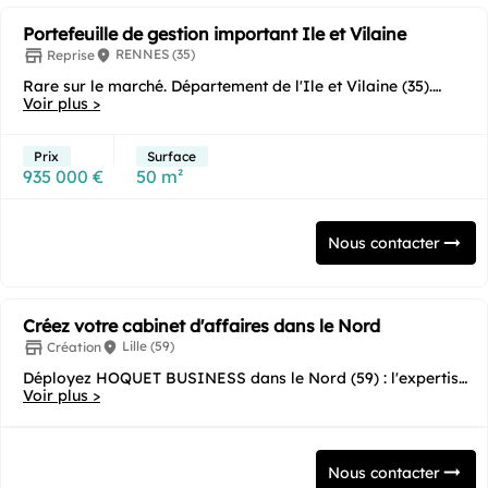
Portefeuille de gestion important Ile et Vilaine
RENNES (35)
Reprise
Rare sur le marché. Département de l'Ile et Vilaine (35).
Vous souhaitez acquérir une agence...
Voir plus >
Prix
Surface
935 000 €
50 m²
Nous contacter
Créez votre cabinet d'affaires dans le Nord
Lille (59)
Création
Déployez HOQUET BUSINESS dans le Nord (59) : l'expertise
immobilière au cœur du carrefour de...
Voir plus >
Nous contacter