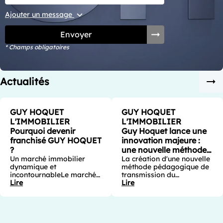
Ajouter un message
Envoyer
* Champs obligatoires
Actualités
GUY HOQUET
GUY HOQUET
L'IMMOBILIER
L'IMMOBILIER
Pourquoi devenir
Guy Hoquet lance une
franchisé GUY HOQUET
innovation majeure :
?
une nouvelle méthode
Un marché immobilier
pédagogique propulsée
La création d'une nouvelle
dynamique et
méthode pédagogique de
par l'intelligence
incontournableLe marché
transmission du
articificielle
de l'immobilier est un
Lire
savoirC’est un choix
Lire
secteur solide et porteur,
stratégique opéré depuis
où chaque individu est
plus de 3 ans : Guy Hoquet
concerné. Plutôt que de
l’Immobilier a intégré la
nous en satisfaire, cette
formation des franchisés
réalité nous pousse à
et de leurs collaborateurs