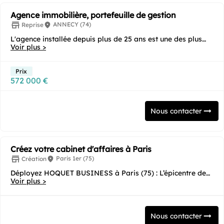
Agence immobilière, portefeuille de gestion
ANNECY (74)
Reprise
L'agence installée depuis plus de 25 ans est une des plus
anciennes du secteur. Elle a su se...
Voir plus >
Prix
572 000 €
Nous contacter
Créez votre cabinet d'affaires à Paris
Paris 1er (75)
Création
Déployez HOQUET BUSINESS à Paris (75) : L’épicentre de
l’immobilier professionnel au service de la...
Voir plus >
Nous contacter