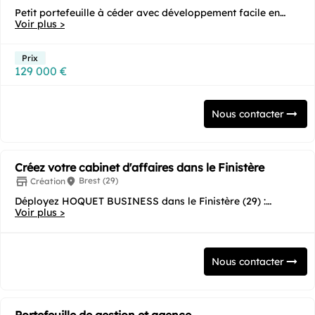
Petit portefeuille à céder avec développement facile en
s'appuyant sur la notoriété locale de...
Voir plus >
Prix
129 000 €
Nous contacter
Créez votre cabinet d'affaires dans le Finistère
Brest (29)
Création
Déployez HOQUET BUSINESS dans le Finistère (29) :
l'accélérateur de projets immobiliers...
Voir plus >
Nous contacter