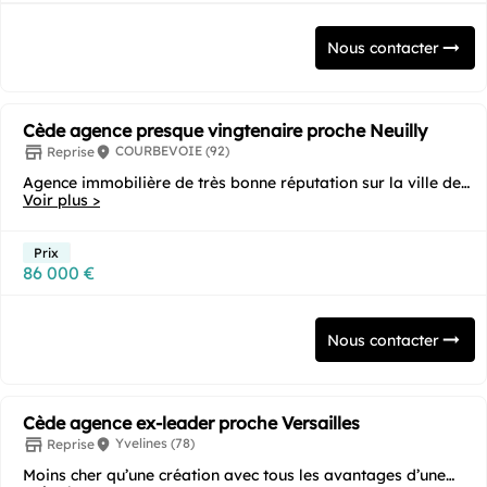
Nous contacter
Cède agence presque vingtenaire proche Neuilly
COURBEVOIE (92)
Reprise
Agence immobilière de très bonne réputation sur la ville de
Courbevoie. L'équipe en place attend son...
Voir plus >
Prix
86 000 €
Nous contacter
Cède agence ex-leader proche Versailles
Yvelines (78)
Reprise
Moins cher qu’une création avec tous les avantages d’une