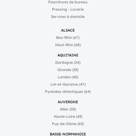
Fournitures de bureau
offre une puissance
inégalée pour répondre à
Pressing - Laverie
ces deux enjeux majeurs.”,
Services à domicile
ajoute Stéphane Fritz,
président de Guy Hoquet
l’Immobilier.Il a fallu
ALSACE
envisager de nouvelles
Bas-Rhin (67)
ressources et imaginer de
nouveaux modes de
Haut-Rhin (68)
travail, pour repenser la
façon de créer les modules
AQUITAINE
de formation par geste, et
les mettre à disposition du
Dordogne (24)
réseau de 3200
Gironde (33)
collaborateurs avec la
plus grande réactivité.
Landes (40)
Pour cela, Guy Hoquet
Lot-et-Garonne (47)
l’Immobilier s’est emparé
de l’intelligence artificielle :
Pyrénées-Atlantiques (64)
la technologie pour
augmenter les capacités
AUVERGNE
de l’humain. En
Allier (03)
collaboration avec
l’agence Brainsonic, le
Haute-Loire (43)
réseau a initié un travail
Puy-de-Dôme (63)
de création d’avatars
grâce à l’intelligence
BASSE-NORMANDIE
artificielle. “Les avatars en