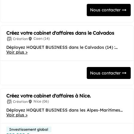
Nous contacter
Créez votre cabinet d'affaires dans le Calvados
Caen (14)
Création
Déployez HOQUET BUSINESS dans le Calvados (14) :
l'expertise immobilière au cœur des flux...
Voir plus >
Nous contacter
Créez votre cabinet d'affaires à Nice.
Nice (06)
Création
Déployez HOQUET BUSINESS dans les Alpes-Maritimes
(06) : l'expertise immobilière au service de la...
Voir plus >
Investissement global