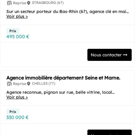
STRASBOURG (67)
Reprise
Sur un secteur porteur du Bas-Rhin (67), agence clé en main
avec 20 ans d'historique et une...
Voir plus >
Prix
495 000 €
Nous contacter
Agence immobilière département Seine et Marne.
CHELLES (77)
Reprise
Agence reconnue, pignon sur rue, belle vitrine, local
fonctionnel, équipe commerciale en place,...
Voir plus >
Prix
330 000 €