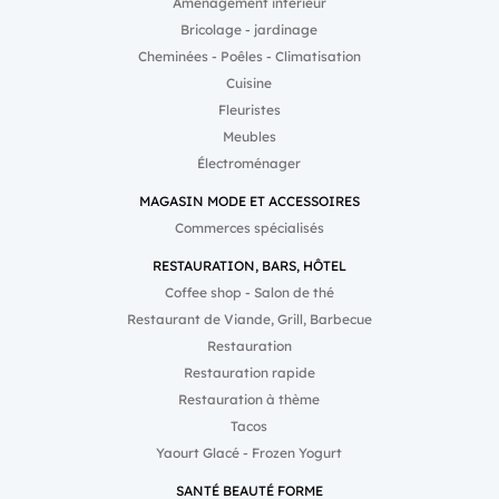
Aménagement intérieur
et de classement par
Bricolage - jardinage
thématique, afin que
l’apprenant puisse
Cheminées - Poêles - Climatisation
consommer le module
Cuisine
dont il a besoin, au
moment où il en a besoin.
Fleuristes
“Cela s’apparente au
Meubles
coach, qui vient vous aider
à préparer ou à vous
Électroménager
rappeler les
fondamentaux de votre
MAGASIN MODE ET ACCESSOIRES
rendez-vous, juste avant
Commerces spécialisés
que vous vous y rendiez.
Notre objectif avec cette
nouvelle méthode de
RESTAURATION, BARS, HÔTEL
transmission du savoir,
Coffee shop - Salon de thé
c’est de rapprocher
l’apprentissage du geste
Restaurant de Viande, Grill, Barbecue
pour acquérir la
Restauration
compétence.”, précise
Stéphane Fritz, président
Restauration rapide
du groupe.Un potentiel
Restauration à thème
décuplé grâce à
l'intelligence
Tacos
articificielleDans ce cadre,
Yaourt Glacé - Frozen Yogurt
le groupe Guy Hoquet doit
répondre à deux enjeux
SANTÉ BEAUTÉ FORME
majeurs : produire des