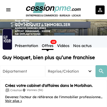
Nos offres
GUY HOQUET L'IMMOBILIER
AGENCES IMMOBILIÈRES
APPORT PERSONNEL : 50000€
520 IMPLANTATIONS
122
Présentation
Offres
Vidéos
Nos actus
Guy Hoquet, bien plus qu’une franchise
Département
Reprise/Création
Créez votre cabinet d'affaires dans le Morbihan.
Vannes (56)
Création
Devenez l'acteur de référence de l'immobilier professionnel
Voir plus >
dans le Morbihan (56) Du dynamisme...