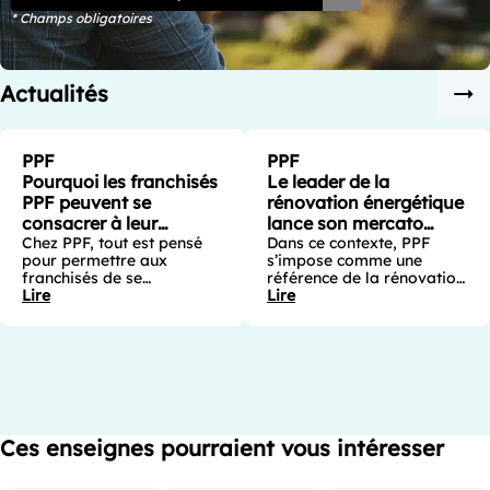
* Champs obligatoires
Actualités
PPF
PPF
Pourquoi les franchisés
Le leader de la
PPF peuvent se
rénovation énergétique
consacrer à leur
lance son mercato
développement plutôt
Chez PPF, tout est pensé
entrepreneurial
Dans ce contexte, PPF
pour permettre aux
s’impose comme une
qu’à l’administratif
franchisés de se
référence de la rénovation
concentrer sur ce qui crée
Lire
énergétique et attire des
Lire
réellement de la valeur :
entrepreneurs en quête
développer leur activité et
d’un marché porteur et
accompagner leurs clients.
d’un accompagnement
Rejoindre une franchise, ce
structuré. PPF, une
n’est pas seulement
enseigne qui s’impose
bénéficier d’une marque
comme une référence du
reconnue. C’est aussi
secteur À l’image des
intégrer une organisation
grands rendez-vous
Ces enseignes pourraient vous intéresser
capable d’apporter un
sportifs où les meilleurs
véritable soutien au
talents rejoignent les
quotidien. Un
équipes les plus