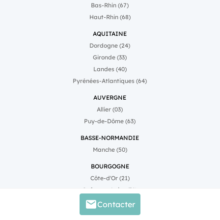
Bas-Rhin (67)
Haut-Rhin (68)
AQUITAINE
Dordogne (24)
Gironde (33)
Landes (40)
Pyrénées-Atlantiques (64)
AUVERGNE
Allier (03)
Puy-de-Dôme (63)
BASSE-NORMANDIE
Manche (50)
BOURGOGNE
Côte-d'Or (21)
Saône-et-Loire (71)
Contacter
CHAMPAGNE-ARDENNE
Ardennes (08)