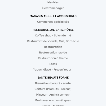
Meubles
tout en bénéficiant d’un
renforce son attractivité
accompagnement
auprès des entrepreneurs.
Électroménager
structuré ? Découvrez
Rejoindre le réseau, c’est
comment PPF permet à
intégrer une entreprise
MAGASIN MODE ET ACCESSOIRES
ses franchisés de se
ambitieuse qui poursuit
Commerces spécialisés
concentrer sur leur réussite
activement son
en s’appuyant sur la force
développement sur un
d’un réseau reconnu dans
marché à fort potentiel. Le
RESTAURATION, BARS, HÔTEL
la rénovation énergétique.
mercato entrepreneurial
Coffee shop - Salon de thé
est lancé. Pour les porteurs
de projet en quête d’une
Restaurant de Viande, Grill, Barbecue
opportunité solide, le
Restauration
moment est peut-être venu
de rejoindre l’équipe PPF.
Restauration rapide
Restauration à thème
Tacos
Yaourt Glacé - Frozen Yogurt
SANTÉ BEAUTÉ FORME
Bien-être - beauté - santé
Coiffure (Produits - Salons)
Minceur - Amincissement
Parfumerie - cosmétiques
Santé - Médical