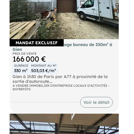
Honoraires d'agence charge acquéreur : 21 825,4
€ HT + 4 365,08 € TVA, soit 26 190,48 € TTC
, : ,
- EI
-
MANDAT EXCLUSIF
Vente bâtiment de stockage bureau de 330m² à
Gien
PRIX DE VENTE
166 000 €
SURFACE
MONTANT AU M²
330 m²
503,03 €/m²
Gien à 1h30 de Paris par A77 à proximité de la
sortie d'autoroute.
Bâtiment ou local de stockage avec bureau,
A VENDRE IMMOBILIER D'ENTREPRISE LOCAUX D'ACTIVITÉS -
ENTREPÔTS
possibilité de quai de chargement peut convenir
pour toutes les activités (Artisan, PME de
l'industrie, particulier pour remiser des véhicules,
Voir le détail
etc...).
Une annexe est également comprise pouvant
servir de bureau complémentaire.
La construction de ce bâtiment est une charpente
métallique, bardage tôle avec isolation laine de
verre et toiture bac acier.
N'hésitez pas à me contacter pour une visite.