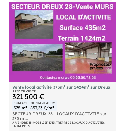
de l'échangeur A10/A19 et de la RD2020
Vente local activité 375m² sur 1424m² sur Dreux
PRIX DE VENTE
321 500 €
SURFACE
MONTANT AU M²
375 m²
857,33 €/m²
SECTEUR DREUX 28 - LOCAUX D'ACTIVITE sur
375 m²
Sur la commune de Vernouillet 28500- Accès
A VENDRE IMMOBILIER D'ENTREPRISE LOCAUX D'ACTIVITÉS -
ENTREPÔTS
RN12/154 à 2 kms. LOCAL D'ACTIVITE de 375 m²