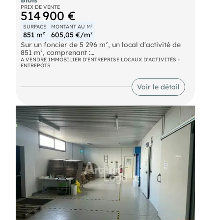
PRIX DE VENTE
- Réfectoire
514 900 €
- Stockage
SURFACE
MONTANT AU M²
851 m²
605,05 €/m²
- Sanitaires
Sur un foncier de 5 296 m², un local d'activité de
851 m², comprenant :
Bâtiment avec bardage double peau, structure
A VENDRE IMMOBILIER D'ENTREPRISE LOCAUX D'ACTIVITÉS -
métallique, couverture bac acier
ENTREPÔTS
- Atelier de 400 m²
- 7 bureaux, 2 WC, douche et réfectoire
Voir le détail
+ une mezzanine de 400 m²
Bâtiment avec structure parpaings, charpente
métallique, dalle béton au sol et couverture
fibrociment
Dalle béton extérieure