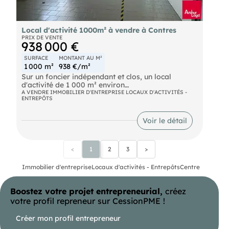
Local d'activité 1000m² à vendre à Contres
PRIX DE VENTE
938 000 €
SURFACE
MONTANT AU M²
1 000 m²
938 €/m²
Sur un foncier indépendant et clos, un local
d'activité de 1 000 m² environ
A VENDRE IMMOBILIER D'ENTREPRISE LOCAUX D'ACTIVITÉS -
ENTREPÔTS
Bâtiment isolé avec structure béton, charpente
lamellée collée, couverture bac acier multicouche
étanche goudronnée
Voir le détail
<
1
2
3
>
Immobilier d'entreprise
Locaux d'activités - Entrepôts
Centre
Boostez votre projet entrepreneurial,
créez
votre profil repreneur sur CessionPME !
Créer mon profil entrepreneur