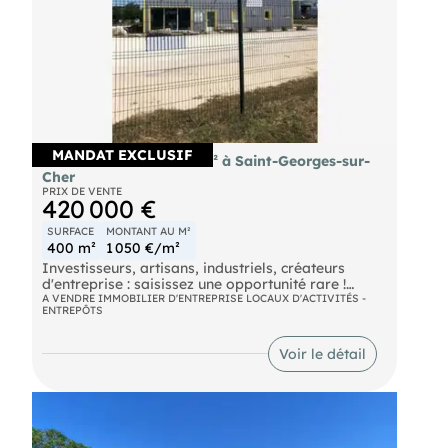
carte de démarchage immobilier pour le compte
de la société SAS.
MANDAT EXCLUSIF
AV local d'activité 400m² à Saint-Georges-sur-
Cher
PRIX DE VENTE
420 000 €
SURFACE
MONTANT AU M²
400 m²
1 050 €/m²
Investisseurs, artisans, industriels, créateurs
d'entreprise : saisissez une opportunité rare !
A VENDRE IMMOBILIER D'ENTREPRISE LOCAUX D'ACTIVITÉS -
ENTREPÔTS
Situé à Saint-Georges-sur-Cher, au cœur d'un
secteur dynamique entre Montrichard, Bléré et
l'agglomération de Tours, ce local d'activité offre
Voir le détail
de nombreuses possibilités d'exploitation ou
d'investissement.
Les atouts du bien :
Environ 400 m² de bâtiments.