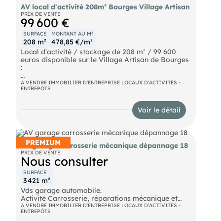
AV local d'activité 208m² Bourges Village Artisan
PRIX DE VENTE
99 600 €
SURFACE
MONTANT AU M²
208 m²
478,85 €/m²
Local d'activité / stockage de 208 m² / 99 600
euros disponible sur le Village Artisan de Bourges
:
Le Village Artisan :
A VENDRE IMMOBILIER D'ENTREPRISE LOCAUX D'ACTIVITÉS -
ENTREPÔTS
- 45 locaux de stockage accessibles en véhicules
- 45 de containers de de stockage
Voir le détail
- 3 locaux d'activité de vente
- Un gestionnaire de site logé sur place
- Un accès par badge 24h/24 et 7j/7
- Un quai de déchargement
PREMIUM
AV garage carrosserie mécanique dépannage 18
PRIX DE VENTE
Pour tout contact le numéro est affiché en bas des
Nous consulter
photos, cliquer sur les photos pour qu'il s'affiche
SURFACE
3 421 m²
Vds garage automobile.
Activité Carrosserie, réparations mécanique et
dépannages autoroute et assistances
A VENDRE IMMOBILIER D'ENTREPRISE LOCAUX D'ACTIVITÉS -
ENTREPÔTS
remorquages ville