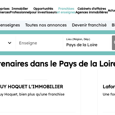
eprises
Immobilier
Opportunités
Franchises
Cabinets d'affaires
Actu
merces
Professionnel
pour investisseurs
et enseignes
Agences immobilières
 enseignes
Toutes nos annonces
Devenir franchisé
B
Lieu (Région, Dép.)
Enseigne
enaires dans le Pays de la Loir
UY HOQUET L'IMMOBILIER
Lafor
uy Hoquet, bien plus qu’une franchise
Une fo