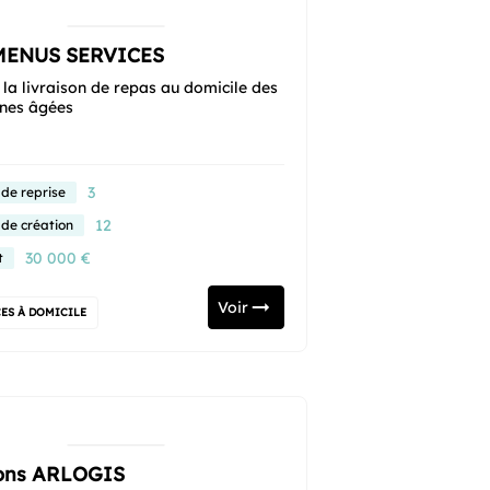
MENUS SERVICES
la livraison de repas au domicile des
nes âgées
3
 de reprise
12
 de création
30 000 €
t
Voir
ES À DOMICILE
ons ARLOGIS