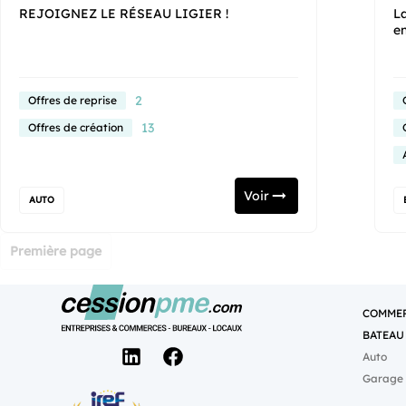
REJOIGNEZ LE RÉSEAU LIGIER !
La
e
2
Offres de reprise
13
Offres de création
Voir
AUTO
Première page
COMMER
BATEAU
Auto
Garage 