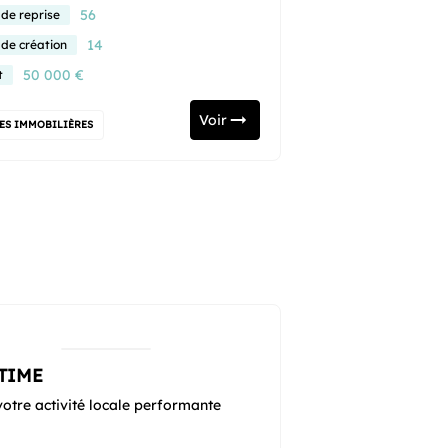
56
 de reprise
14
 de création
50 000 €
t
Voir
ES IMMOBILIÈRES
TIME
otre activité locale performante