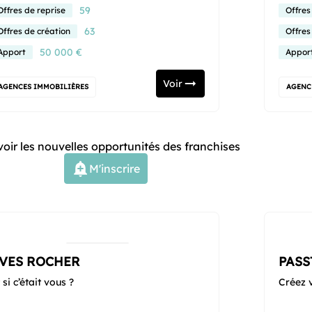
59
Offres de reprise
Offres
63
Offres de création
Offres
50 000 €
Apport
Appor
Voir
AGENCES IMMOBILIÈRES
AGENC
oir les nouvelles opportunités des franchises
M'inscrire
VES ROCHER
PASS
 si c’était vous ?
Créez v