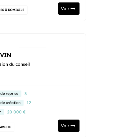
Voir
ES À DOMICILE
VIN
sion du conseil
3
 de reprise
12
 de création
20 000 €
t
Voir
CAVISTE