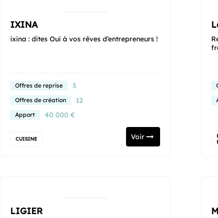
IXINA
L
ixina : dites Oui à vos rêves d’entrepreneurs !
R
fr
3
Offres de reprise
12
Offres de création
40 000 €
Apport
Voir
CUISINE
LIGIER
M