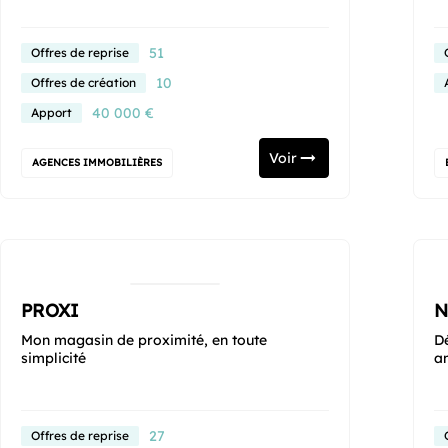
51
Offres de reprise
10
Offres de création
40 000 €
Apport
Voir
AGENCES IMMOBILIÈRES
PROXI
N
Mon magasin de proximité, en toute
D
simplicité
a
27
Offres de reprise