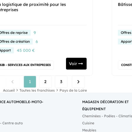
 logistique de proximité pour les
Bâtisse
ntreprises
9
Offres de reprise
Offres
6
Offres de création
Appor
45 000 €
Apport
Voir
B2B - SERVICES AUX ENTREPRISES
CONSTR
1
2
3
Accueil
Toutes les franchises
Pays de la Loire
CE AUTOMOBILE-MOTO-
MAGASIN DÉCORATION ET
ÉQUIPEMENT
Cheminées - Poêles - Climati
- Centre auto
Cuisine
Meubles