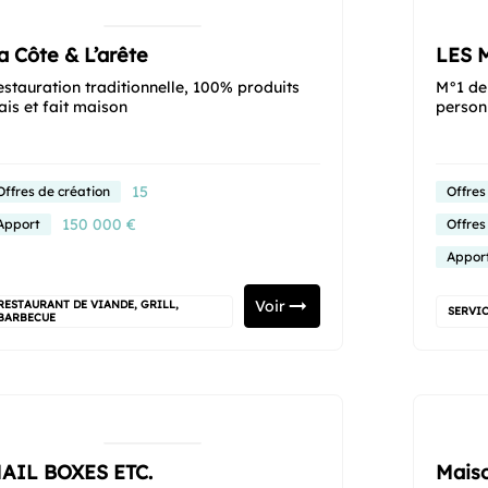
a Côte & L’arête
LES 
estauration traditionnelle, 100% produits
M°1 de 
ais et fait maison
person
15
Offres de création
Offres
150 000 €
Apport
Offres
Appor
Voir
RESTAURANT DE VIANDE, GRILL,
SERVIC
BARBECUE
AIL BOXES ETC.
Mais