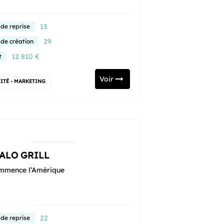
13
 de reprise
29
 de création
12 810 €
t
Voir
ITÉ - MARKETING
ALO GRILL
mmence l’Amérique
22
 de reprise