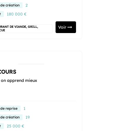
2
 de création
180 000 €
t
Voir
RANT DE VIANDE, GRILL,
CUE
COURS
 on apprend mieux
1
 de reprise
19
 de création
25 000 €
t