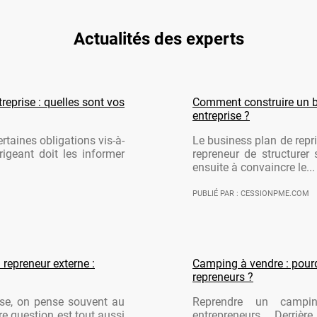
Actualités des experts
reprise : quelles sont vos
Comment construire un b
entreprise ?
rtaines obligations vis-à-
Le business plan de repri
rigeant doit les informer
repreneur de structurer 
ensuite à convaincre le...
PUBLIÉ PAR : CESSIONPME.COM
 repreneur externe :
Camping à vendre : pourqu
repreneurs ?
ise, on pense souvent au
Reprendre un campi
re question est tout aussi
entrepreneurs. Derriè