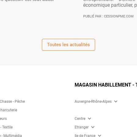
économique particulier, po
PUBLIÉ PAR : CESSIONPME.COM
Toutes les actualités
MAGASIN HABILLEMENT - 
expand_more
 Chasse - Pêche
Auvergne-Rhône-Alpes
Charcuterie
expand_more
eurs
Centre
expand_more
 Textile
Etranger
expand_more
 - Multimédia
Ile de France