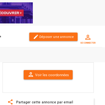
edit
Déposer une annonce
s
SE CONNECTER
person
Voir les coordonnées
share
Partager cette annonce par email