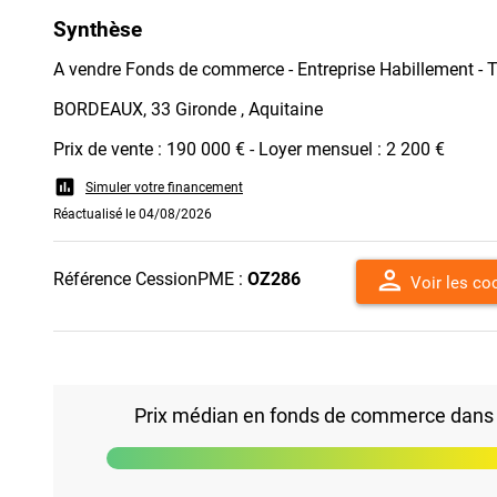
Synthèse
A vendre Fonds de commerce - Entreprise Habillement - T
BORDEAUX, 33 Gironde , Aquitaine
Prix de vente : 190 000 € - Loyer mensuel : 2 200 €
assessment
Simuler votre financement
Réactualisé le 04/08/2026
person
Référence CessionPME :
OZ286
Voir les c
Prix médian en fonds de commerce dans le