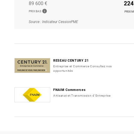
224
89 600 €
info
PRIX BAS
PRIX 
Source : Indicateur CessionPME
RESEAU CENTURY 21
Entreprise et Commerce Consultez nos
opportunités
FNAIM Commerces
Artisanat et Transmission d'Entreprise