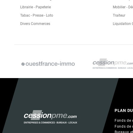
Librairie - Papeterie
Mobilier - D
Tabac - Presse - Loto
Traiteur
Divers Commerces
Liquidation
PLAN DU
Fonds de 
Fonds de 
Bureaux et