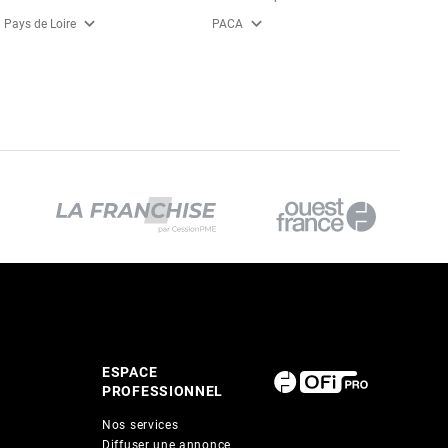
expand_more
expand_more
Pays de Loire
PACA
ESPACE
PROFESSIONNEL
Nos services
Diffuser une annonce