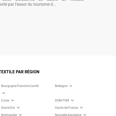
rté par l'essor du tourisme d...
TEXTILE PAR RÉGION
expand_more
Bourgogne-Franche-Comté
Bretagne
expand_more
expand_more
expand_more
Corse
DOM-TOM
expand_more
expand_more
Grand-Est
Hauts-de-France
expand_more
expand_more
Normandie
Nouvelle-Aquitaine