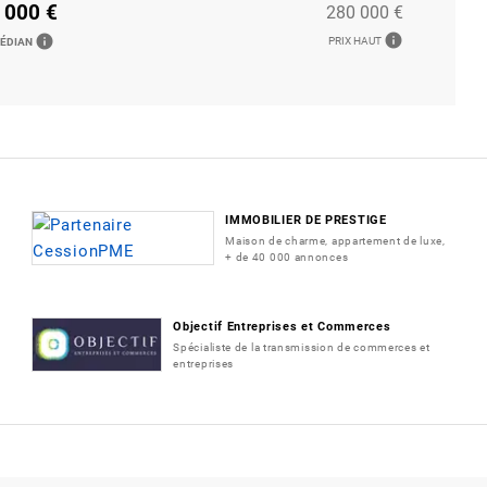
 000 €
280 000 €
info
info
PRIX HAUT
MÉDIAN
IMMOBILIER DE PRESTIGE
Maison de charme, appartement de luxe,
+ de 40 000 annonces
Objectif Entreprises et Commerces
Spécialiste de la transmission de commerces et
entreprises