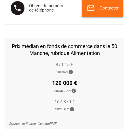
Obtenir le numéro
phone
mail
Contacter
de téléphone
Prix médian en fonds de commerce dans le 50
Manche, rubrique Alimentation
87 015 €
info
PRIX BAS
120 000 €
info
PRIX MÉDIAN
167 879 €
info
PRIX HAUT
Source : Indicateur CessionPME