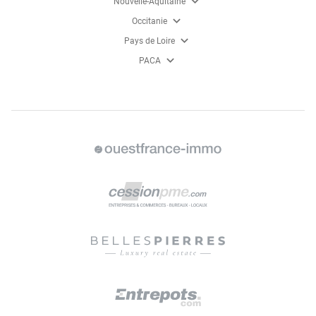
expand_more
Nouvelle-Aquitaine
expand_more
Occitanie
expand_more
Pays de Loire
expand_more
PACA