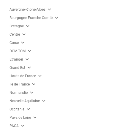
expand_more
Auvergne-Rhône-Alpes
expand_more
Bourgogne-Franche-Comté
expand_more
Bretagne
expand_more
Centre
expand_more
Corse
expand_more
DOM-TOM
expand_more
Etranger
expand_more
Grand-Est
expand_more
Hauts-de-France
expand_more
Ile de France
expand_more
Normandie
expand_more
Nouvelle-Aquitaine
expand_more
Occitanie
expand_more
Pays de Loire
expand_more
PACA