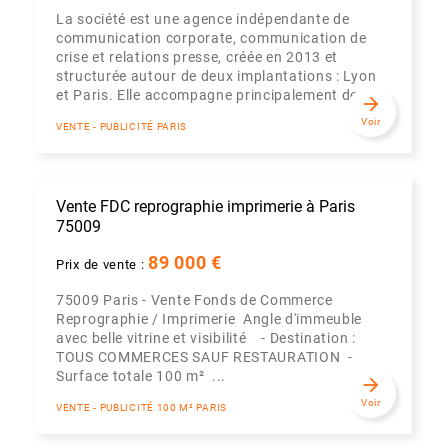
La société est une agence indépendante de
communication corporate, communication de
crise et relations presse, créée en 2013 et
structurée autour de deux implantations : Lyon
et Paris. Elle accompagne principalement de...
arrow_forward
Voir
VENTE - PUBLICITÉ PARIS
Vente FDC reprographie imprimerie à Paris
75009
89 000 €
Prix de vente :
75009 Paris - Vente Fonds de Commerce
Reprographie / Imprimerie Angle d'immeuble
avec belle vitrine et visibilité - Destination :
TOUS COMMERCES SAUF RESTAURATION -
Surface totale 100 m² ...
arrow_forward
Voir
VENTE - PUBLICITÉ 100 M² PARIS