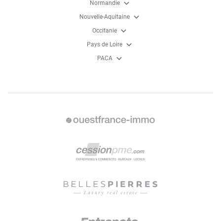
expand_more
Normandie
expand_more
Nouvelle-Aquitaine
expand_more
Occitanie
expand_more
Pays de Loire
expand_more
PACA