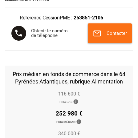
Référence CessionPME :
253851-2105
Obtenir le numéro
phone
mail
Contacter
de téléphone
Prix médian en fonds de commerce dans le 64
Pyrénées Atlantiques, rubrique Alimentation
116 600 €
info
PRIX BAS
252 980 €
info
PRIX MÉDIAN
340 000 €