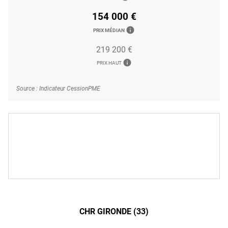
154 000 €
info
PRIX MÉDIAN
219 200 €
info
PRIX HAUT
Source : Indicateur CessionPME
CHR GIRONDE (33)