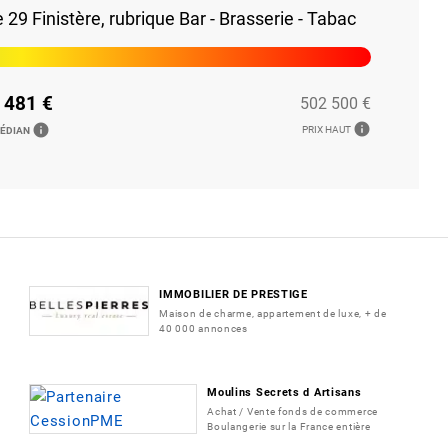
9 Finistère, rubrique Bar - Brasserie - Tabac
 481 €
502 500 €
info
info
PRIX HAUT
MÉDIAN
IMMOBILIER DE PRESTIGE
Maison de charme, appartement de luxe, + de
40 000 annonces
Moulins Secrets d Artisans
Achat / Vente fonds de commerce
Boulangerie sur la France entière