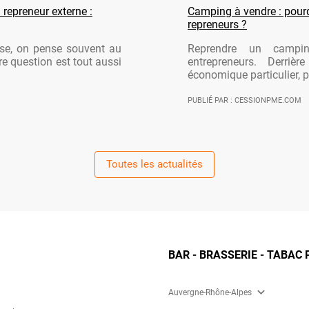
 repreneur externe :
Camping à vendre : pourqu
repreneurs ?
ise, on pense souvent au
Reprendre un campi
re question est tout aussi
entrepreneurs. Derriè
économique particulier, po
PUBLIÉ PAR : CESSIONPME.COM
Toutes les actualités
BAR - BRASSERIE - TABAC 
expand_more
Auvergne-Rhône-Alpes