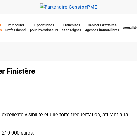
s
Immobilier
Opportunités
Franchises
Cabinets d'affaires
Actualité
s
Professionnel
pour investisseurs
et enseignes
Agences immobilières
r Finistère
cellente visibilité et une forte fréquentation, attirant à la
 210 000 euros.