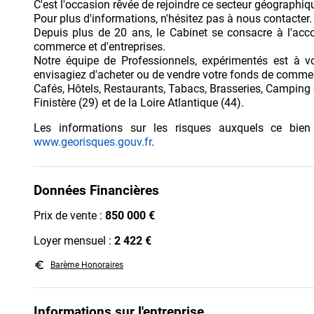
C'est l'occasion rêvée de rejoindre ce secteur géographiqu
Pour plus d'informations, n'hésitez pas à nous contacter.
Depuis plus de 20 ans, le Cabinet se consacre à l'ac
commerce et d'entreprises.
Notre équipe de Professionnels, expérimentés est à v
envisagiez d'acheter ou de vendre votre fonds de commer
Cafés, Hôtels, Restaurants, Tabacs, Brasseries, Camping
Finistère (29) et de la Loire Atlantique (44).
Les informations sur les risques auxquels ce bien
www.georisques.gouv.fr
.
Données Financières
Prix de vente :
850 000 €
Loyer mensuel :
2 422 €
euro_symbol
Barème Honoraires
Informations sur l'entreprise