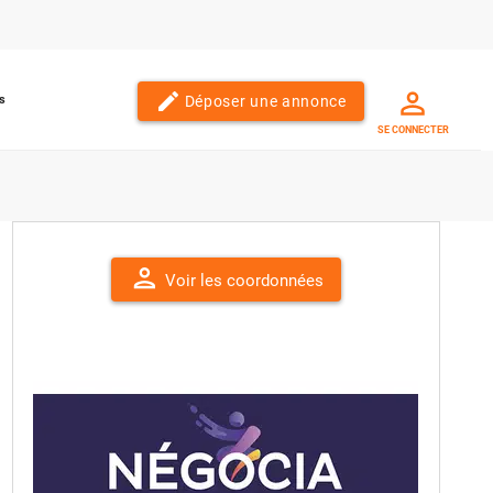
edit
Déposer une annonce
s
SE CONNECTER
person
Voir les coordonnées