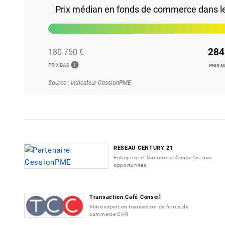
Prix médian en fonds de commerce dans le 2
284
180 750 €
info
PRIX BAS
PRIX 
Source : Indicateur CessionPME
RESEAU CENTURY 21
Entreprise et Commerce Consultez nos
opportunités
Transaction Café Conseil
Votre expert en transaction de fonds de
commerce CHR