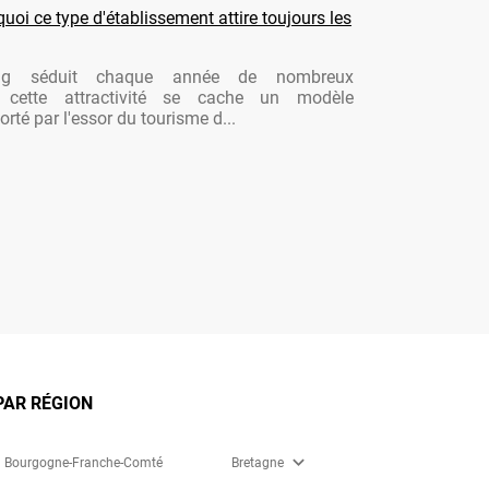
oi ce type d'établissement attire toujours les
ng séduit chaque année de nombreux
re cette attractivité se cache un modèle
rté par l'essor du tourisme d...
PAR RÉGION
expand_more
Bourgogne-Franche-Comté
Bretagne