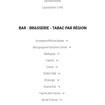
Sandwicherie
Liquidation CHR
BAR - BRASSERIE - TABAC PAR RÉGION
expand_more
Auvergne-Rhône-Alpes
expand_more
Bourgogne-Franche-Comté
expand_more
Bretagne
expand_more
Centre
expand_more
Corse
expand_more
DOM-TOM
expand_more
Etranger
expand_more
Grand-Est
expand_more
Hauts-de-France
expand_more
Ile de France