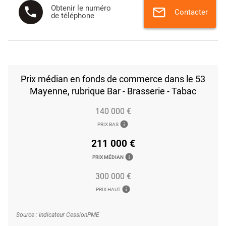
Obtenir le numéro
phone
mail
Contacter
de téléphone
Prix médian en fonds de commerce dans le 53
Mayenne, rubrique Bar - Brasserie - Tabac
140 000 €
info
PRIX BAS
211 000 €
info
PRIX MÉDIAN
300 000 €
info
PRIX HAUT
Source : Indicateur CessionPME