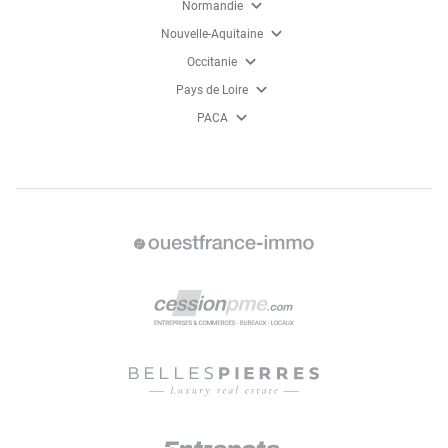
expand_more
Normandie
expand_more
Nouvelle-Aquitaine
expand_more
Occitanie
expand_more
Pays de Loire
expand_more
PACA