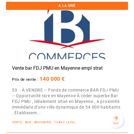
A LA UNE
Vente bar FDJ PMU en Mayenne empl strat
140 000 €
Prix de vente :
53 - À VENDRE – Fonds de commerce BAR FDJ PMU
– Opportunité rare en Mayenne À céder superbe Bar
FDJ PMU , idéalement situé en Mayenne , à proximité
immédiate d’une ville dynamique de 54 000 habitants
. Établissem...
arrow_forward
VENTE - BAR - BRASSERIE - TABAC LAVAL
Voir