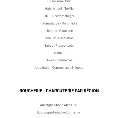
Chaussure - Cuir
Habillement - Textile
HiFi - Electroménager
Informatique - Multimédia
Librairie - Papeterie
Mobilier - Décoration
Tabac - Presse - Loto
Traiteur
Divers Commerces
Liquidation Commerces / Négoce
BOUCHERIE - CHARCUTERIE PAR RÉGION
expand_more
Auvergne-Rhône-Alpes
expand_more
Bourgogne-Franche-Comté