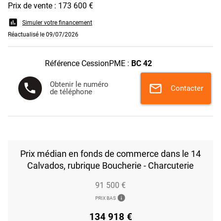
Prix de vente : 173 600 €
assessment
Simuler votre financement
Réactualisé le 09/07/2026
Référence CessionPME :
BC 42
Obtenir le numéro
phone
mail
Contacter
de téléphone
Prix médian en fonds de commerce dans le 14
Calvados, rubrique Boucherie - Charcuterie
91 500 €
info
PRIX BAS
134 918 €