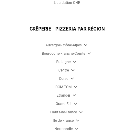
Liquidation CHR
CRÊPERIE - PIZZERIA PAR RÉGION
expand_more
Auvergne-Rhône-Alpes
expand_more
Bourgogne-Franche-Comté
expand_more
Bretagne
expand_more
Centre
expand_more
Corse
expand_more
DOM-TOM
expand_more
Etranger
expand_more
Grand-Est
expand_more
Hauts-de-France
expand_more
Ile de France
expand_more
Normandie