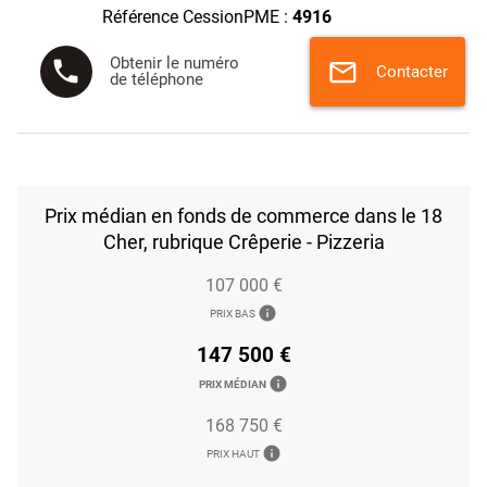
Référence CessionPME :
4916
Obtenir le numéro
phone
mail
Contacter
de téléphone
Prix médian en fonds de commerce dans le 18
Cher, rubrique Crêperie - Pizzeria
107 000 €
info
PRIX BAS
147 500 €
info
PRIX MÉDIAN
168 750 €
info
PRIX HAUT