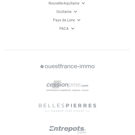
expand_more
Nouvelle-Aquitaine
expand_more
Occitanie
expand_more
Pays de Loire
expand_more
PACA