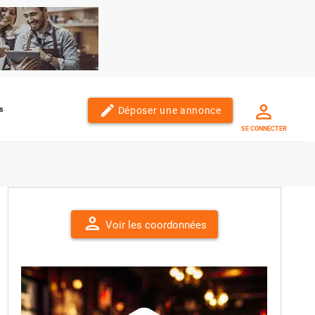
edit
Déposer une annonce
s
SE CONNECTER
person
Voir les coordonnées