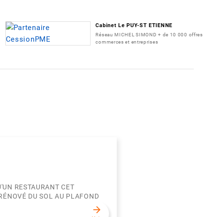
Cabinet Le PUY-ST ETIENNE
Réseau MICHEL SIMOND + de 10 000 offres
commerces et entreprises
U'UN RESTAURANT CET
 RÉNOVÉ DU SOL AU PLAFOND
arrow_forward