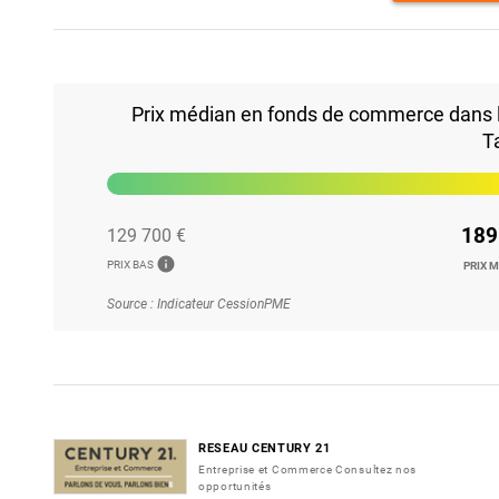
Prix médian en fonds de commerce dans le
T
189
129 700 €
info
PRIX BAS
PRIX 
Source : Indicateur CessionPME
RESEAU CENTURY 21
Entreprise et Commerce Consultez nos
opportunités