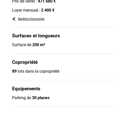
Prix de vente :
471 680 €
Loyer mensuel :
2 400 €
euro_symbol
Barème Honoraires
Surfaces et longueurs
Surface de
200 m²
Copropriété
89
lots dans la copropriété
Equipements
Parking de
30 places