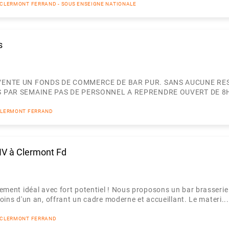
M² CLERMONT FERRAND - SOUS ENSEIGNE NATIONALE
s
VENTE UN FONDS DE COMMERCE DE BAR PUR. SANS AUCUNE RE
PAR SEMAINE PAS DE PERSONNEL A REPRENDRE OUVERT DE 8H A 2
² CLERMONT FERRAND
 IV à Clermont Fd
ement idéal avec fort potentiel ! Nous proposons un bar brasseri
moins d'un an, offrant un cadre moderne et accueillant. Le materi...
M² CLERMONT FERRAND