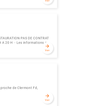
Voir
STAURATION PAS DE CONTRAT
0 H - Les informations s...
arrow_forward
Voir
e proche de Clermont Fd,
arrow_forward
Voir