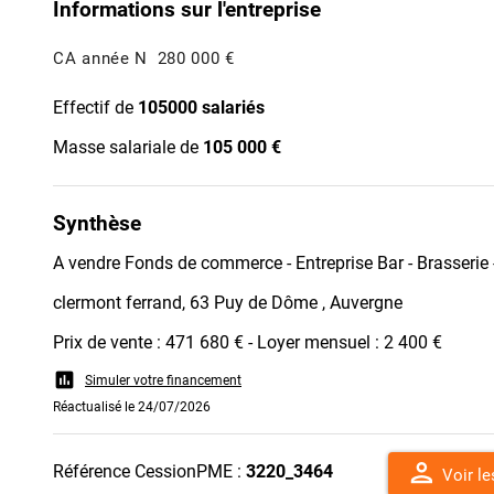
Informations sur l'entreprise
CA année N
280 000 €
Effectif de
105000 salariés
Masse salariale de
105 000 €
Synthèse
A vendre Fonds de commerce - Entreprise Bar - Brasserie
clermont ferrand, 63 Puy de Dôme , Auvergne
Prix de vente : 471 680 € - Loyer mensuel : 2 400 €
assessment
Simuler votre financement
Réactualisé le 24/07/2026
person
Référence CessionPME :
3220_3464
Voir l