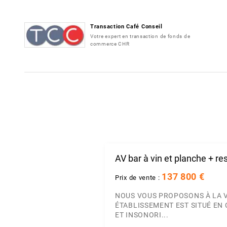
Transaction Café Conseil
Votre expert en transaction de fonds de
commerce CHR
AV bar à vin et planche + r
137 800 €
Prix de vente :
NOUS VOUS PROPOSONS À LA V
ÉTABLISSEMENT EST SITUÉ EN
ET INSONORI...