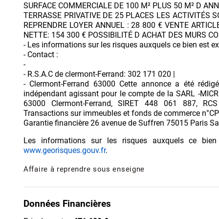
SURFACE COMMERCIALE DE 100 M² PLUS 50 M² D ANN
TERRASSE PRIVATIVE DE 25 PLACES LES ACTIVITÉS 
REPRENDRE LOYER ANNUEL : 28 800 € VENTE ARTICL
NETTE: 154 300 € POSSIBILITÉ D ACHAT DES MURS C
- Les informations sur les risques auxquels ce bien est ex
- Contact :
-
- R.S.A.C de clermont-Ferrand: 302 171 020 |
- Clermont-Ferrand 63000 Cette annonce a été rédigé
indépendant agissant pour le compte de la SARL -MICRO
63000 Clermont-Ferrand, SIRET 448 061 887, RCS Cl
Transactions sur immeubles et fonds de commerce n°CPI 
Garantie financière 26 avenue de Suffren 75015 Paris 
Les informations sur les risques auxquels ce bien
www.georisques.gouv.fr
.
Affaire à reprendre sous enseigne
Données Financières