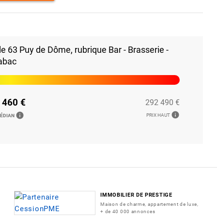
 63 Puy de Dôme, rubrique Bar - Brasserie -
abac
 460 €
292 490 €
info
info
PRIX HAUT
MÉDIAN
IMMOBILIER DE PRESTIGE
Maison de charme, appartement de luxe,
+ de 40 000 annonces