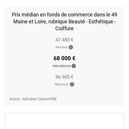
Prix médian en fonds de commerce dans le 49
Maine et Loire, rubrique Beauté - Esthétique -
Coiffure
47 480 €
info
PRIX BAS
68 000 €
info
PRIX MÉDIAN
86 900 €
info
PRIX HAUT
Source : Indicateur CessionPME