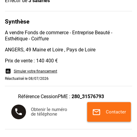
Effectif de
3 salariés
Synthèse
A vendre Fonds de commerce - Entreprise Beauté -
Esthétique - Coiffure
ANGERS, 49 Maine et Loire , Pays de Loire
Prix de vente : 140 400 €
assessment
Simuler votre financement
Réactualisé le 08/07/2026
Référence CessionPME :
280_31576793
Obtenir le numéro
phone
mail
Contacter
de téléphone