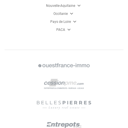
expand_more
Nouvelle-Aquitaine
expand_more
Occitanie
expand_more
Pays de Loire
expand_more
PACA