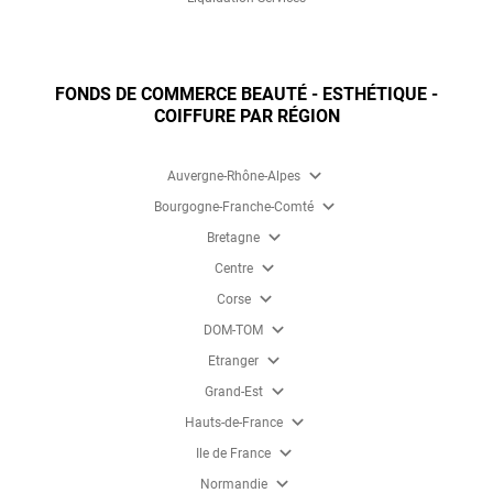
FONDS DE COMMERCE BEAUTÉ - ESTHÉTIQUE -
COIFFURE PAR RÉGION
expand_more
Auvergne-Rhône-Alpes
expand_more
Bourgogne-Franche-Comté
expand_more
Bretagne
expand_more
Centre
expand_more
Corse
expand_more
DOM-TOM
expand_more
Etranger
expand_more
Grand-Est
expand_more
Hauts-de-France
expand_more
Ile de France
expand_more
Normandie