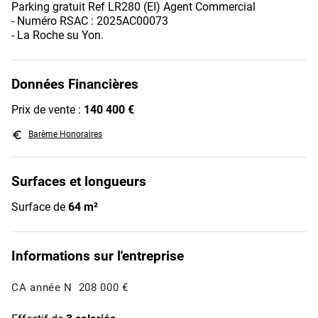
Parking gratuit Ref LR280 (EI) Agent Commercial
- Numéro RSAC : 2025AC00073
- La Roche su Yon.
Données Financières
Prix de vente :
140 400 €
euro_symbol
Barème Honoraires
Surfaces et longueurs
Surface de
64 m²
Informations sur l'entreprise
CA année N
208 000 €