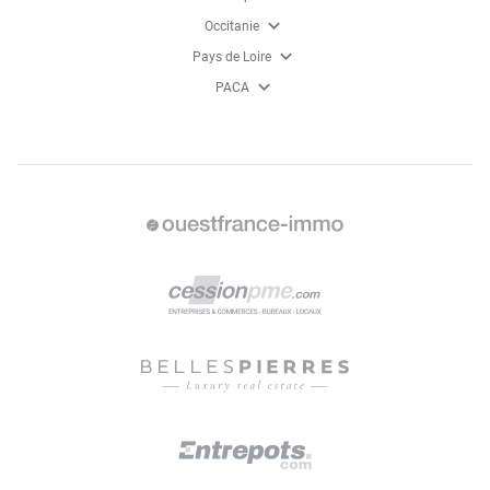
expand_more
Occitanie
expand_more
Pays de Loire
expand_more
PACA