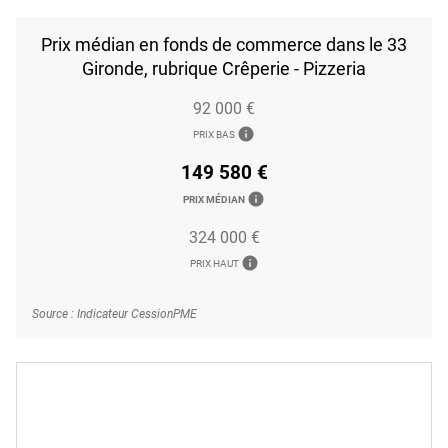
Prix médian en fonds de commerce dans le 33
Gironde, rubrique Crêperie - Pizzeria
92 000 €
info
PRIX BAS
149 580 €
info
PRIX MÉDIAN
324 000 €
info
PRIX HAUT
Source : Indicateur CessionPME