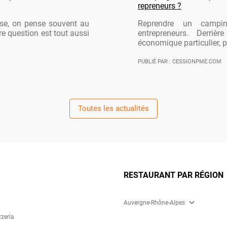
repreneurs ?
ise, on pense souvent au
Reprendre un campi
re question est tout aussi
entrepreneurs. Derriè
économique particulier, po
PUBLIÉ PAR : CESSIONPME.COM
Toutes les actualités
RESTAURANT PAR RÉGION
expand_more
Auvergne-Rhône-Alpes
zzeria