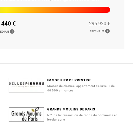
 440 €
295 920 €
info
info
PRIX HAUT
MÉDIAN
IMMOBILIER DE PRESTIGE
Maison de charme, appartement de luxe, + de
40 000 annonces
GRANDS MOULINS DE PARIS
N°1 de la transaction de fonds de commerce en
boulangerie