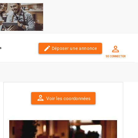
edit
Déposer une annonce
s
SE CONNECTER
person
Voir les coordonnées