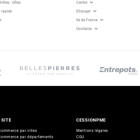
expand_more
ôtes - Gîtes
Centre
expand_more
 rapide
Etranger
expand_more
e
Ile de France
expand_more
Occitanie
 SITE
CESSIONPME
commerce par villes
Mentions légales
commerce par départements
CGU