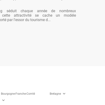
ng séduit chaque année de nombreux
re cette attractivité se cache un modèle
rté par l'essor du tourisme d...
expand_more
Bourgogne-Franche-Comté
Bretagne
expand_more