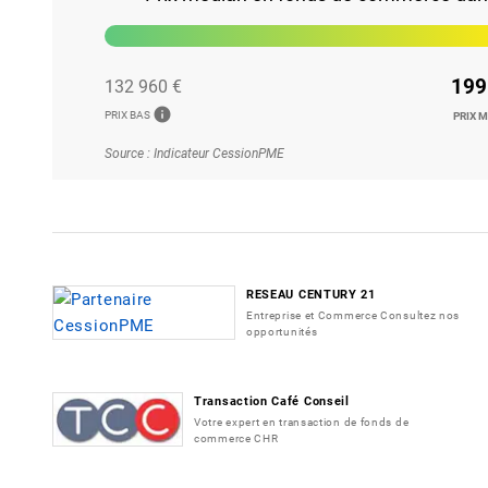
199
132 960 €
info
PRIX BAS
PRIX 
Source : Indicateur CessionPME
RESEAU CENTURY 21
Entreprise et Commerce Consultez nos
opportunités
Transaction Café Conseil
Votre expert en transaction de fonds de
commerce CHR