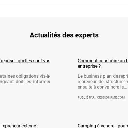
Actualités des experts
reprise : quelles sont vos
Comment construire un b
entreprise ?
rtaines obligations vis-à-
Le business plan de repri
rigeant doit les informer
repreneur de structurer 
ensuite à convaincre le...
PUBLIÉ PAR : CESSIONPME.COM
 repreneur externe :
Camping à vendre : pourqu