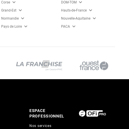
expand_more
expand_more
Corse
DOM-TOM
expand_more
expand_more
Grand-Est
Hauts-de-France
expand_more
expand_more
Normandie
Nouvelle-Aquitaine
expand_more
expand_more
Pays de Loire
PACA
ESPACE
PROFESSIONNEL
Nos services