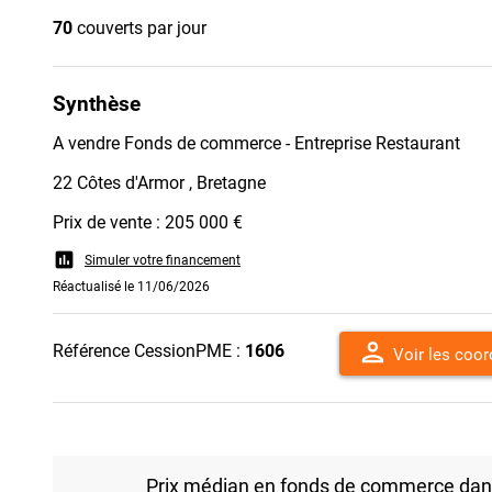
70
couverts par jour
Synthèse
A vendre Fonds de commerce - Entreprise Restaurant
22 Côtes d'Armor , Bretagne
Prix de vente : 205 000 €
assessment
Simuler votre financement
Réactualisé le 11/06/2026
person
Référence CessionPME :
1606
Voir les coo
Prix médian en fonds de commerce dans