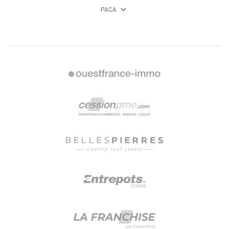
expand_more
PACA