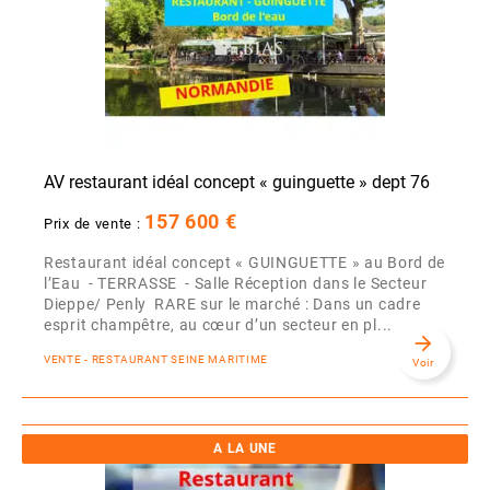
AV restaurant idéal concept « guinguette » dept 76
157 600 €
Prix de vente :
Restaurant idéal concept « GUINGUETTE » au Bord de
l’Eau - TERRASSE - Salle Réception dans le Secteur
Dieppe/ Penly RARE sur le marché : Dans un cadre
esprit champêtre, au cœur d’un secteur en pl...
arrow_forward
VENTE - RESTAURANT SEINE MARITIME
Voir
A LA UNE