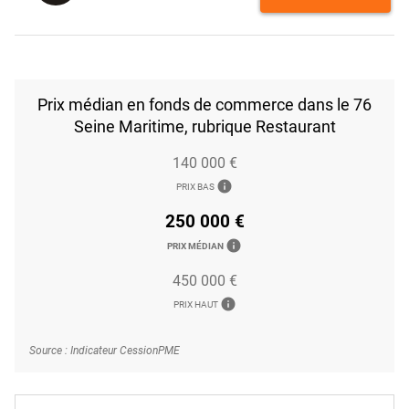
Prix médian en fonds de commerce dans le 76
Seine Maritime, rubrique Restaurant
140 000 €
info
PRIX BAS
250 000 €
info
PRIX MÉDIAN
450 000 €
info
PRIX HAUT
Source : Indicateur CessionPME