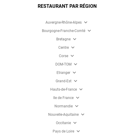
RESTAURANT PAR RÉGION
expand_more
Auvergne-Rhône-Alpes
expand_more
Bourgogne-Franche-Comté
expand_more
Bretagne
expand_more
Centre
expand_more
Corse
expand_more
DOM-TOM
expand_more
Etranger
expand_more
Grand-Est
expand_more
Hauts-de-France
expand_more
Ile de France
expand_more
Normandie
expand_more
Nouvelle-Aquitaine
expand_more
Occitanie
expand_more
Pays de Loire