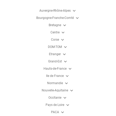
expand_more
Auvergne-Rhône-Alpes
expand_more
Bourgogne-Franche-Comté
expand_more
Bretagne
expand_more
Centre
expand_more
Corse
expand_more
DOM-TOM
expand_more
Etranger
expand_more
Grand-Est
expand_more
Hauts-de-France
expand_more
Ile de France
expand_more
Normandie
expand_more
Nouvelle-Aquitaine
expand_more
Occitanie
expand_more
Pays de Loire
expand_more
PACA