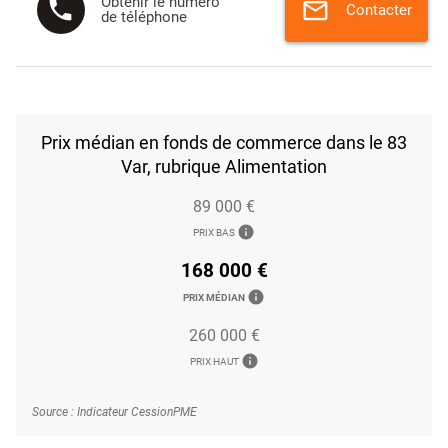
Obtenir le numéro
phone
mail
Contacter
de téléphone
Prix médian en fonds de commerce dans le 83
Var, rubrique Alimentation
89 000 €
info
PRIX BAS
168 000 €
info
PRIX MÉDIAN
260 000 €
info
PRIX HAUT
Source : Indicateur CessionPME