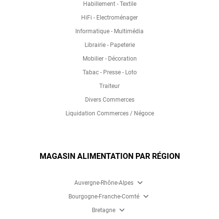
Habillement - Textile
HiFi - Electroménager
Informatique - Multimédia
Librairie - Papeterie
Mobilier - Décoration
Tabac - Presse - Loto
Traiteur
Divers Commerces
Liquidation Commerces / Négoce
MAGASIN ALIMENTATION PAR RÉGION
expand_more
Auvergne-Rhône-Alpes
expand_more
Bourgogne-Franche-Comté
expand_more
Bretagne