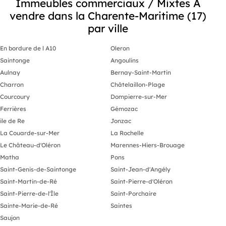
Immeubles commerciaux / Mixtes A
vendre dans la Charente-Maritime (17)
par ville
En bordure de l A10
Oleron
Saintonge
Angoulins
Aulnay
Bernay-Saint-Martin
Charron
Châtelaillon-Plage
Courcoury
Dompierre-sur-Mer
Ferrières
Gémozac
ile de Re
Jonzac
La Couarde-sur-Mer
La Rochelle
Le Château-d'Oléron
Marennes-Hiers-Brouage
Matha
Pons
Saint-Genis-de-Saintonge
Saint-Jean-d'Angély
Saint-Martin-de-Ré
Saint-Pierre-d'Oléron
Saint-Pierre-de-l'Île
Saint-Porchaire
Sainte-Marie-de-Ré
Saintes
Saujon