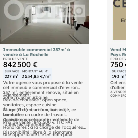
Immeuble commercial 237m² à
Vend Murs c
vendre à La Rochelle
Pays Royann
PRIX DE VENTE
PRIX DE VENTE
842 500 €
750 400
SURFACE
MONTANT AU M²
SURFACE
MONT
237 m²
3 554,85 €/m²
190 m²
3 9
Votre agence vous propose à la vente
Cet ensemble
cet immeuble commercial d'environ
d'allier une 
237 m², entièrement rénové, situé en
artisanale / 
A VENDRE IMMOB
Agencement :
COMMERCIAUX /
zone franche urbaine.
qualité de v
Rez-de-chaussée : open space,
résidence pri
sanitaires, espace cuisine
sur environ 9
Étage (R+1) : bureaux, cuisine,
Alliant charme et fonctionnalité, ce
Le magasin es
sanitaires
bien offre un cadre de travail
empruntée id
Grande cave et cour privative
agréable, à proximité immédiate de
La maison to
Prix de vente : 842 500 € TTC FAI
toutes les commodités.
dans le styl
Honoraires : à la charge de l'acquéreur
charme Super
Disponibilité : libre à la signature
Une opportunité clé en main pour
commercial 