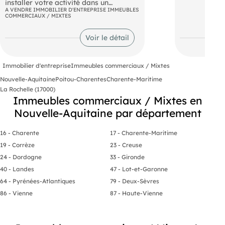
installer votre activité dans un
loué actuel
environnement dynamique.
A VENDRE IMMOBILIER D'ENTREPRISE IMMEUBLES
PRIVEES : Ma
COMMERCIAUX / MIXTES
+ dépendance
190m2 enviro
- Prix de vente : 842500 € TTC F.A.I
Voir le détail
R+1) - Terrai
- Honoraires : 5.3% TTC à la charge de
l'acquéreur (soit 42 405,03 € TTC)
Immobilier d'entreprise
Immeubles commerciaux / Mixtes
Nouvelle-Aquitaine
Poitou-Charentes
Charente-Maritime
La Rochelle (17000)
Immeubles commerciaux / Mixtes en
Nouvelle-Aquitaine par département
16 - Charente
17 - Charente-Maritime
19 - Corrèze
23 - Creuse
24 - Dordogne
33 - Gironde
40 - Landes
47 - Lot-et-Garonne
64 - Pyrénées-Atlantiques
79 - Deux-Sèvres
86 - Vienne
87 - Haute-Vienne