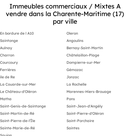
Immeubles commerciaux / Mixtes A
vendre dans la Charente-Maritime (17)
par ville
En bordure de l A10
Oleron
Saintonge
Angoulins
Aulnay
Bernay-Saint-Martin
Charron
Châtelaillon-Plage
Courcoury
Dompierre-sur-Mer
Ferrières
Gémozac
ile de Re
Jonzac
La Couarde-sur-Mer
La Rochelle
Le Château-d'Oléron
Marennes-Hiers-Brouage
Matha
Pons
Saint-Genis-de-Saintonge
Saint-Jean-d'Angély
Saint-Martin-de-Ré
Saint-Pierre-d'Oléron
Saint-Pierre-de-l'Île
Saint-Porchaire
Sainte-Marie-de-Ré
Saintes
Saujon