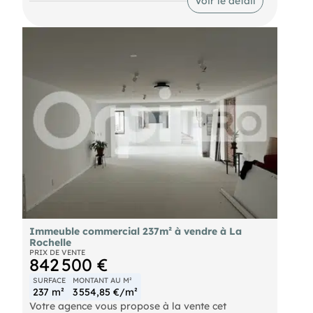
Voir le détail
- Taxe foncière : 4867 €
- Honoraires : 5.4% TTC à la charge de l'acquéreur
(soit 46 058,82 € TTC)
Immeuble commercial 237m² à vendre à La
Rochelle
PRIX DE VENTE
842 500 €
SURFACE
MONTANT AU M²
237 m²
3 554,85 €/m²
Votre agence vous propose à la vente cet