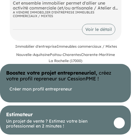
Cet ensemble immobilier permet d'allier une
activité commerciale (et/ou artisanale / Atelier de
190m2) et une qualité de vie avec une grande
A VENDRE IMMOBILIER D'ENTREPRISE IMMEUBLES
COMMERCIAUX / MIXTES
résidence privée en retrait au calme sur environ
9100m2 de terrain boisé. Le magasin est visible de
la route très empruntée idéal pour un show room .
Voir le détail
La maison totalement indépendante dans le style
charentais à beaucoup de charme Superficies
PROS : Local commercial (ou show room) de
Immobilier d'entreprise
Immeubles commerciaux / Mixtes
167m2 loué actuellement 2000EurosTTC/mois
PRIVEES : Maison d'habitation : 186m2 +
Nouvelle-Aquitaine
Poitou-Charentes
Charente-Maritime
dépendances 132m2 + atelier de 190m2 environ :
La Rochelle (17000)
(rdc 67m2 + 123m2 en R+1) - Terrain : 9827m2
Boostez votre projet entrepreneurial,
créez
votre profil repreneur sur CessionPME !
Créer mon profil entrepreneur
Estimateur
Un projet de vente ? Estimez votre bien
professionnel en 2 minutes !