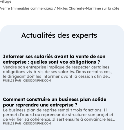
village
Vente Immeubles commerciaux / Mixtes Charente-Maritime sur la côte
Actualités des experts
Informer ses salariés avant la vente de son
entreprise : quelles sont vos obligations ?
Vendre son entreprise implique de respecter certaines
obligations vis-à-vis de ses salariés. Dans certains cas,
le dirigeant doit les informer avant la cession afin de
leur permettre, s'ils le souhaitent, de présenter une offre
PUBLIÉ PAR : CESSIONPME.COM
de reprise. Quelles entreprises sont concernées ? Quels
délais faut-il respecter ? Comment transmettre cette
information ? Voici ce que prévoit la réglementation.
Comment construire un business plan solide
L'essentiel Les entreprises de moins de 250 salariés sont
soumises, dans certains cas, à une obligation
pour reprendre une entreprise ?
d'information préalable des salariés. Cette obligation
Le business plan de reprise remplit trois fonctions. Il
concerne la vente d'un fonds de commerce ou la cession
permet d'abord au repreneur de structurer son projet et
de la majorité des titres d'une société. Le délai
de vérifier sa cohérence. Il sert ensuite à convaincre les
d'information varie selon la taille de l'entreprise. Les
banques et les partenaires financiers de l'accompagner.
PUBLIÉ PAR : CESSIONPME.COM
salariés peuvent présenter une offre de reprise, mais ne
Enfin, il peut constituer un support de discussion avec le