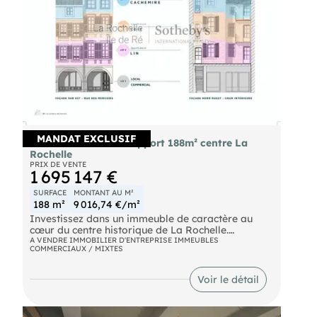
MANDAT EXCLUSIF
Vente immeuble de rapport 188m² centre La
Rochelle
PRIX DE VENTE
1 695 147 €
SURFACE
MONTANT AU M²
188 m²
9 016,74 €/m²
Investissez dans un immeuble de caractère au
cœur du centre historique de La Rochelle.
A VENDRE IMMOBILIER D'ENTREPRISE IMMEUBLES
COMMERCIAUX / MIXTES
La Rochelle Île de Ré Sotheby's International
Realty vous propose en exclusivité un immeuble
de rapport du XVIIIe siècle, entièrement restauré
Voir le détail
et prêt à l’emploi, offrant une opportunité
d’investissement unique.