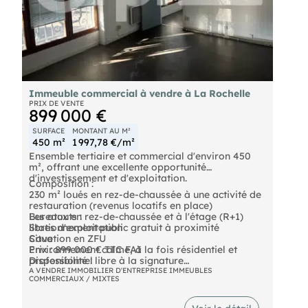
complet et visites sur demande. Les honoraires
d'agence sont à la charge de l'acquéreur, soit
5,00% TTC du prix hors honoraires.
Les informations sur les risques auxquels ce bien
est exposé sont disponibles sur le site Géorisques :
georisques. gouv. fr.
() Entrepreneur Individuel - Réf.931582
Immeuble commercial à vendre à La Rochelle
PRIX DE VENTE
899 000 €
SURFACE
MONTANT AU M²
450 m²
1 997,78 €/m²
Ensemble tertiaire et commercial d'environ 450
m², offrant une excellente opportunité
d'investissement et d'exploitation.
Composition :
230 m² loués en rez-de-chaussée à une activité de
restauration (revenus locatifs en place)
Bureaux en rez-de-chaussée et à l'étage (R+1)
Les atouts :
libres d'exploitation
Stationnement public gratuit à proximité
Cave
Situation en ZFU
Environnement calme, à la fois résidentiel et
Prix : 899 000 € TTC FAI
professionnel
Disponibilité : libre à la signature
Commerces et services à proximité immédiate
A VENDRE IMMOBILIER D'ENTREPRISE IMMEUBLES
COMMERCIAUX / MIXTES
Idéal pour professions libérales ou projet mixte
investissement/occupation
- Prix de vente : 899000 € TTC F.A.I