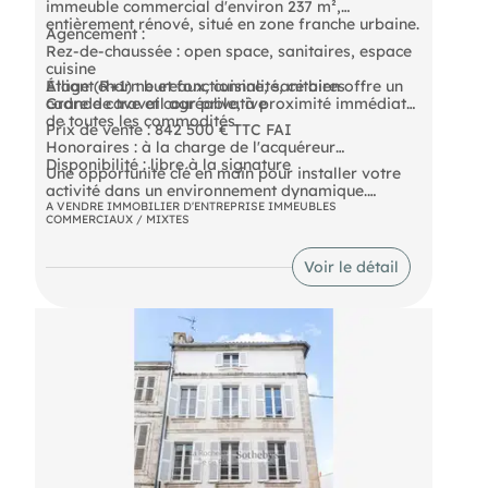
immeuble commercial d'environ 237 m²,
entièrement rénové, situé en zone franche urbaine.
Agencement :
Rez-de-chaussée : open space, sanitaires, espace
cuisine
Étage (R+1) : bureaux, cuisine, sanitaires
Alliant charme et fonctionnalité, ce bien offre un
Grande cave et cour privative
cadre de travail agréable, à proximité immédiate
de toutes les commodités.
Prix de vente : 842 500 € TTC FAI
Honoraires : à la charge de l'acquéreur
Disponibilité : libre à la signature
Une opportunité clé en main pour installer votre
activité dans un environnement dynamique.
A VENDRE IMMOBILIER D'ENTREPRISE IMMEUBLES
COMMERCIAUX / MIXTES
- Prix de vente : 842500 € TTC F.A.I
Voir le détail
- Honoraires : 5.3% TTC à la charge de l'acquéreur
(soit 42 405,03 € TTC)