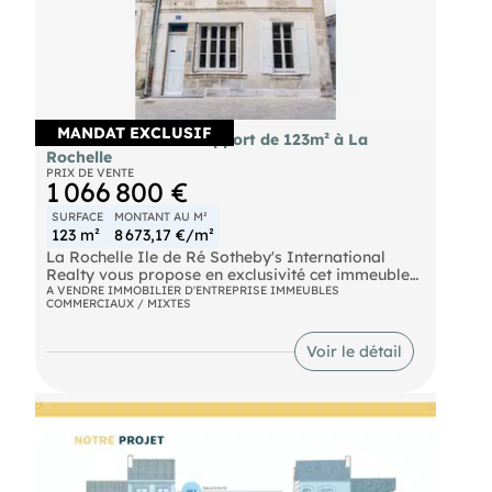
MANDAT EXCLUSIF
Vente immeuble de rapport de 123m² à La
Rochelle
PRIX DE VENTE
1 066 800 €
SURFACE
MONTANT AU M²
123 m²
8 673,17 €/m²
La Rochelle Ile de Ré Sotheby's International
Realty vous propose en exclusivité cet immeuble
de rapport clé en main situé dans le triangle d’or
A VENDRE IMMOBILIER D'ENTREPRISE IMMEUBLES
COMMERCIAUX / MIXTES
de La Rochelle, à proximité immédiate du Marché
Central.
Avec une surface habitable de 127 m², ce bien est
Voir le détail
composé de quatre appartements T2 répartis sur
quatre niveaux, entièrement restauré avec des
matériaux de qualité.
Cet immeuble représente une valeur patrimoniale
forte à long terme tout en conservant une
rentabilité entre 5 % et 6 %.
Merci de bien vouloir nous contacter afin de
recevoir le dossier complet.