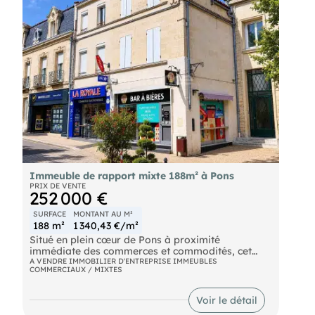
- Prix de vente : 1365000 € TTC F.A.I
- Taxe foncière : 3239 € Preneur
Immeuble de rapport mixte 188m² à Pons
PRIX DE VENTE
252 000 €
SURFACE
MONTANT AU M²
188 m²
1 340,43 €/m²
Situé en plein cœur de Pons à proximité
immédiate des commerces et commodités, cet
immeuble de rapport mixte entièrement loué
A VENDRE IMMOBILIER D'ENTREPRISE IMMEUBLES
COMMERCIAUX / MIXTES
représente une excellente opportunité
d'investissement sécurisée grâce à sa rentabilité
locative attractive et à son parfait état général.
Voir le détail
L'ensemble de cet immeuble développe 188 m² et