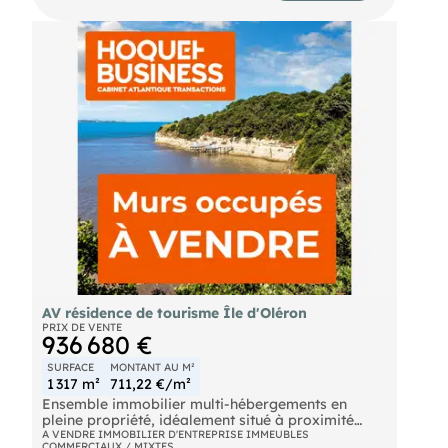
est exposé sont disponibles sur le site Géorisques :
georisques. gouv. fr.
() Entrepreneur Individuel - Réf.955551
AV résidence de tourisme Île d'Oléron
PRIX DE VENTE
936 680 €
SURFACE
MONTANT AU M²
1 317 m²
711,22 €/m²
Ensemble immobilier multi-hébergements en
pleine propriété, idéalement situé à proximité
immédiate du littoral et d'un environnement boisé,
A VENDRE IMMOBILIER D'ENTREPRISE IMMEUBLES
COMMERCIAUX / MIXTES