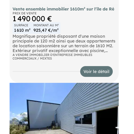
Vente ensemble immobilier 1610m² sur l'île de Ré
PRIX DE VENTE
1 490 000 €
SURFACE
MONTANT AU M²
1 610 m²
925,47 €/m²
Magnifique propriété disposant d'une maison
principale de 120 m2 ainsi que deux appartements
de location saisonnière sur un terrain de 1610 M2.
Extérieur privatif exceptionnelle avec piscine,
garage et stationnements.
A VENDRE IMMOBILIER D'ENTREPRISE IMMEUBLES
COMMERCIAUX / MIXTES
Voir le détail