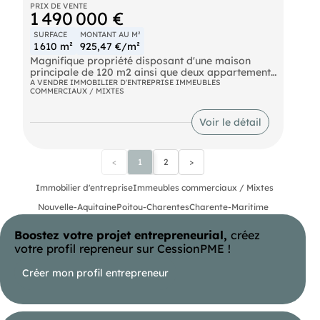
PRIX DE VENTE
1 490 000 €
SURFACE
MONTANT AU M²
1 610 m²
925,47 €/m²
Magnifique propriété disposant d'une maison
principale de 120 m2 ainsi que deux appartements
de location saisonnière sur un terrain de 1610 M2.
A VENDRE IMMOBILIER D'ENTREPRISE IMMEUBLES
COMMERCIAUX / MIXTES
Extérieur privatif exceptionnelle avec piscine,
garage et stationnements.
Voir le détail
<
1
2
>
Immobilier d'entreprise
Immeubles commerciaux / Mixtes
Nouvelle-Aquitaine
Poitou-Charentes
Charente-Maritime
Boostez votre projet entrepreneurial,
créez
votre profil repreneur sur CessionPME !
Créer mon profil entrepreneur