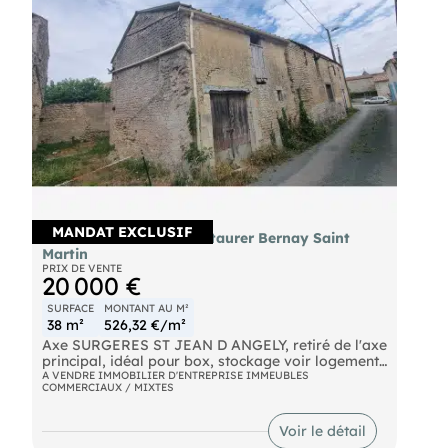
Un hangar 73m2 avec galetas de 47m2 et
stationnement 40m2 loué 1400€HT
Soit un Locatif de 3875€
- Prix de vente : 1247000 € TTC F.A.I
- Taxe foncière : 2335 € Preneur
MANDAT EXCLUSIF
A vendre bâtiment à restaurer Bernay Saint
Martin
PRIX DE VENTE
20 000 €
SURFACE
MONTANT AU M²
38 m²
526,32 €/m²
Axe SURGERES ST JEAN D ANGELY, retiré de l'axe
principal, idéal pour box, stockage voir logement,
les reseaux passent devant le batiment, chai
A VENDRE IMMOBILIER D'ENTREPRISE IMMEUBLES
COMMERCIAUX / MIXTES
fermé a restaurer. A voir !!! Les honoraires
d'agence sont à la charge de l'acquéreur, soit
33,33% TTC du prix hors honoraires.
Voir le détail
Les informations sur les risques auxquels ce bien