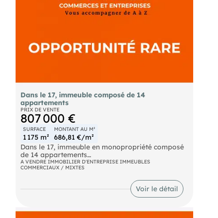
Les informations sur les risques auxquels ce bien
est exposé sont disponibles sur le site Géorisques :
georisques. gouv. fr.
() Entrepreneur Individuel à Responsabilité
Limitée - Réf.960370
Dans le 17, immeuble composé de 14
appartements
PRIX DE VENTE
807 000 €
SURFACE
MONTANT AU M²
1 175 m²
686,81 €/m²
Dans le 17, immeuble en monopropriété composé
de 14 appartements
11 appartements sont actuellement loués
A VENDRE IMMOBILIER D'ENTREPRISE IMMEUBLES
COMMERCIAUX / MIXTES
Rendement actuel 7.80 % acte en main
Rendement futur avec les 14 lots loués 11 % acte
en main
Voir le détail
807 000 € FAI