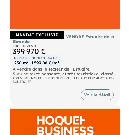
Limitée - Réf.960370
MANDAT EXCLUSIF
MURS COMMERCIAUX À VENDRE Estuaire de la
Gironde
PRIX DE VENTE
399 970 €
SURFACE
MONTANT AU M²
250 m²
1 599,88 €/m²
A vendre dans le secteur de l'Estuaire.
Sur une route passante, et très touristique, classé
route verte par le guide Michelin.
A VENDRE IMMOBILIER D'ENTREPRISE LOCAUX COMMERCIAUX -
BOUTIQUES
Maison d'habitation avec un grand local
permettant d'installer une activité professionnelle.
Voir le détail
La maison avec un accès indépendant vous
permettra d'accueillir toute votre famille grâce
aux trois chambres, et au grand jardin clos sans
vis à vis. Surface supérieure à 90 m², entièrement
rénové et habitable de suite.
La partie local commercial a été entièrement