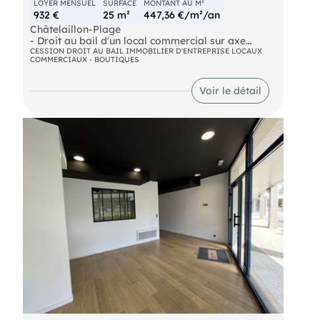
LOYER MENSUEL
SURFACE
MONTANT AU M²
932 €
25 m²
447,36 €/m²/an
Châtelaillon-Plage
- Droit au bail d'un local commercial sur axe
majeur de la ville. Surface de vente de 25m² avec
CESSION DROIT AU BAIL IMMOBILIER D'ENTREPRISE LOCAUX
COMMERCIAUX - BOUTIQUES
WC et point d'eau. Possibilité d'exploiter une
partie en façade sur domaine public. Très belle
visibilité. Beau linéaire de vitrine.
Voir le détail