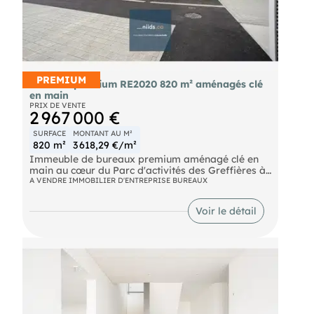
PREMIUM
Bureaux premium RE2020 820 m² aménagés clé
en main
PRIX DE VENTE
2 967 000 €
SURFACE
MONTANT AU M²
820 m²
3 618,29 €/m²
Immeuble de bureaux premium aménagé clé en
main au cœur du Parc d'activités des Greffières à
Lagord, à 3 minutes de La Rochelle. 820 m² sur
A VENDRE IMMOBILIER D'ENTREPRISE BUREAUX
deux niveaux (RDC + R+1) complétés par un local
annexe indépendant de 44 m². Conformité
Voir le détail
RE2020, architecture contemporaine, prestations
haut de gamme.
RDC : salle de réunion divisible en 3 volumes de 50
m² avec entrées extérieures indépendantes (baies
vitrées pliantes accordéon avec seuils PMR),
bureau open space, 1 bureau fermé, sanitaires
PMR carrelés toute hauteur. HSP jusqu'à 4,00 m.