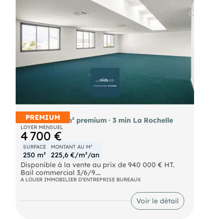
location, en bâtiment entier ou par lot
indépendant (RDC, R+1, local annexe).
PREMIUM
Bureaux 250 m² premium · 3 min La Rochelle
LOYER MENSUEL
4 700 €
SURFACE
MONTANT AU M²
250 m²
225,6 €/m²/an
Disponible à la vente au prix de 940 000 € HT.
Bail commercial 3/6/9.
A LOUER IMMOBILIER D'ENTREPRISE BUREAUX
Plateau 250 m² livré aménagé clé en main au Parc
des Greffières à Lagord. Configuration flexible :
Voir le détail
RDC HSP jusqu'à 4 m avec salle de réunion
modulable, ou plateau R+1 ouvert. RE2020,