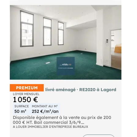
parking, fibre. À louer 4 700 €/mois HT —
extensible.
PREMIUM
Bureau 50 m² · livré aménagé · RE2020 à Lagord
LOYER MENSUEL
1 050 €
SURFACE
MONTANT AU M²
50 m²
252 €/m²/an
Disponible également à la vente au prix de 200
000 € HT. Bail commercial 3/6/9.
A LOUER IMMOBILIER D'ENTREPRISE BUREAUX
Plateau de bureaux 150 m² modulable, livré
aménagé clé en main au Parc des Greffières à