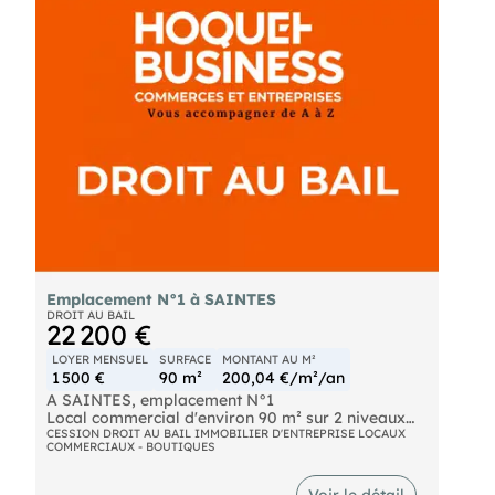
Honoraires inclus de 7.6% à la chargede
l'acquéreur. Prix hors honoraires 750 000 €. DPE
en cours. Les informations sur les risques auxquels
ce bien est exposé sont disponibles sur le site
Géorisques : https://www.georisques.gouv.fr.
Votre conseiller (saintes) :
Agent commercial (Entreprise individuelle)
RSAC 909 382 509
RCP APIVIA COURTAGE
Emplacement N°1 à SAINTES
DROIT AU BAIL
22 200 €
LOYER MENSUEL
SURFACE
MONTANT AU M²
1 500 €
90 m²
200,04 €/m²/an
A SAINTES, emplacement N°1
Local commercial d'environ 90 m² sur 2 niveaux
Bon état général
CESSION DROIT AU BAIL IMMOBILIER D'ENTREPRISE LOCAUX
COMMERCIAUX - BOUTIQUES
Belle visibilité avec son angle de rue
Pas d'extraction possible
Le secteur de Saintes concentre plus de 40 000