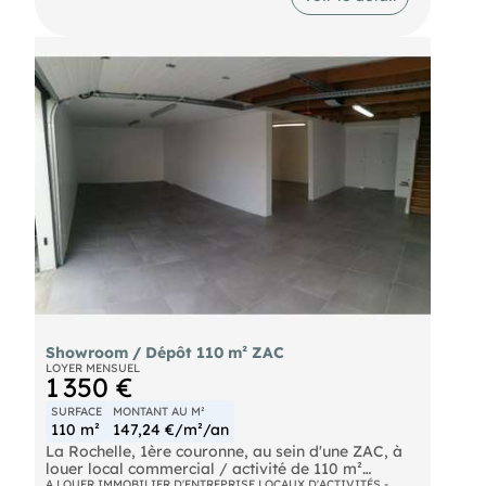
bâtiment bénéficie d'une rénovation récente
comprenant la reprise du bardage extérieur,
menuiseries, le doublage périphérique. L'espace
intérieur profite d'une belle luminosité naturelle
grâce à plusieurs puits de jour, offrant un volume
agréable pour l'exploitation quotidienne. Le local
dispose également d'un point d'eau et de
sanitaires, d'une vitrine permettant visibilité et
accueil clientèle, d'une porte sectionnelle d'environ
2,20 m de hauteur facilitant les accès et livraisons.
Un parking privatif en façade du bâtiment
complète l'ensemble et permet le stationnement
des collaborateurs ou visiteurs. Mise en place à la
signature d'un bail 3/6/9 ou 35 mois notarié
- loyer 1600 € HT / mois HC auquel s'ajoute la
taxe foncière / ordures ménagères. Dépôt de
garantie à verser. Honoraires de location de 30 %
TTC du loyer annuel HC auquel s'ajoute les frais
de rédaction de l'état des lieux d'entrée et du bail
à charge du preneur
Showroom / Dépôt 110 m² ZAC
LOYER MENSUEL
1 350 €
SURFACE
MONTANT AU M²
110 m²
147,24 €/m²/an
La Rochelle, 1ère couronne, au sein d'une ZAC, à
louer local commercial / activité de 110 m²
A LOUER IMMOBILIER D'ENTREPRISE LOCAUX D'ACTIVITÉS -