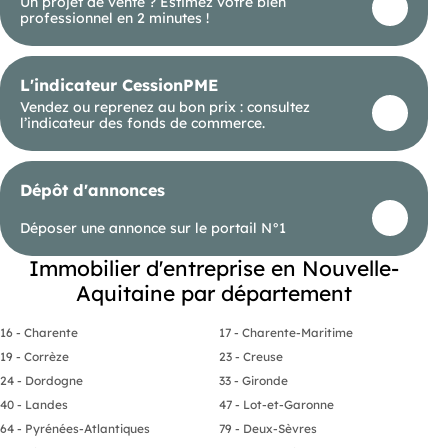
Un projet de vente ? Estimez votre bien
https://www.georisques.gouv.fr.
professionnel en 2 minutes !
Votre conseiller (saintes) :
Agent commercial (Entreprise individuelle)
RSAC 512 746 512
L'indicateur CessionPME
RCP GAN Royan
Vendez ou reprenez au bon prix : consultez
l’indicateur des fonds de commerce.
Dépôt d'annonces
Déposer une annonce sur le portail N°1
Immobilier d'entreprise en Nouvelle-
Aquitaine par département
16 - Charente
17 - Charente-Maritime
19 - Corrèze
23 - Creuse
24 - Dordogne
33 - Gironde
40 - Landes
47 - Lot-et-Garonne
64 - Pyrénées-Atlantiques
79 - Deux-Sèvres