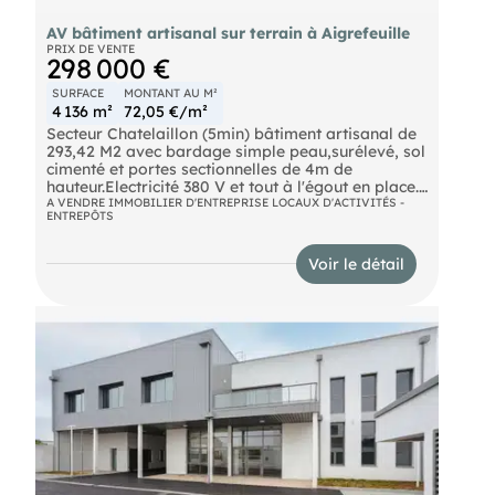
AV bâtiment artisanal sur terrain à Aigrefeuille
PRIX DE VENTE
298 000 €
SURFACE
MONTANT AU M²
4 136 m²
72,05 €/m²
Secteur Chatelaillon (5min) bâtiment artisanal de
293,42 M2 avec bardage simple peau,surélevé, sol
cimenté et portes sectionnelles de 4m de
hauteur.Electricité 380 V et tout à l'égout en place.
Le bâtiment est construit sur un terrain de 4136 M2
A VENDRE IMMOBILIER D'ENTREPRISE LOCAUX D'ACTIVITÉS -
ENTREPÔTS
clôturé et arboré. Un autre terrain agricole nu
attenant de 5000 m2 en pointe fait partie du lot
pour la vente.Le produit (rare sur ce secteur)
Voir le détail
pourrait convenir à un stockeur, loueur de
bâteaux, coopérative, matériel et/ou production
agricole.