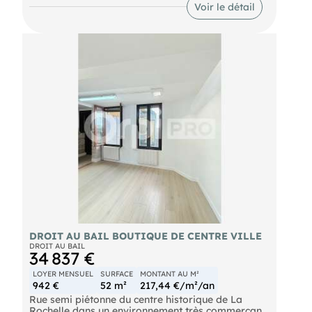
Voir le détail
Lagord. RE2020, HSP 4 m, divisible en 3 espaces
de 50 m² avec entrées extérieures. 3 min La
Rochelle. À louer 2 930 €/mois HT.
DROIT AU BAIL BOUTIQUE DE CENTRE VILLE
DROIT AU BAIL
34 837 €
LOYER MENSUEL
SURFACE
MONTANT AU M²
942 €
52 m²
217,44 €/m²/an
Rue semi piétonne du centre historique de La
Rochelle dans un environnement très commerçant,