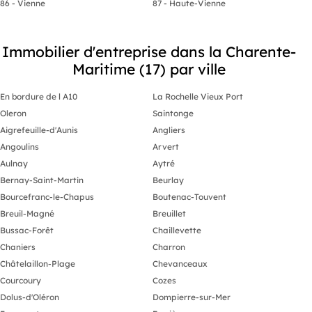
86 - Vienne
87 - Haute-Vienne
Immobilier d'entreprise dans la Charente-
Maritime (17) par ville
En bordure de l A10
La Rochelle Vieux Port
Oleron
Saintonge
Aigrefeuille-d'Aunis
Angliers
Angoulins
Arvert
Aulnay
Aytré
Bernay-Saint-Martin
Beurlay
Bourcefranc-le-Chapus
Boutenac-Touvent
Breuil-Magné
Breuillet
Bussac-Forêt
Chaillevette
Chaniers
Charron
Châtelaillon-Plage
Chevanceaux
Courcoury
Cozes
Dolus-d'Oléron
Dompierre-sur-Mer