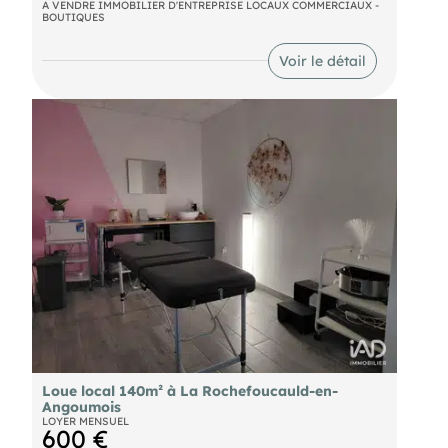
un terrain de plus de 3 hectares, bordé par le
A VENDRE IMMOBILIER D'ENTREPRISE LOCAUX COMMERCIAUX -
BOUTIQUES
fleuve "la Charente". Idéal pour différents projets,
tourisme et hébergement, restauration et
événementiel. Disponibilité immédiate. Prix de
Voir le détail
vente : 702 000€ FAI.
Loue local 140m² à La Rochefoucauld-en-
Angoumois
LOYER MENSUEL
600 €