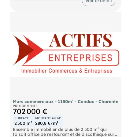
Voir le détail
palier, Une cuisine aménagée, pièce de vie et WC -
Au 2ème Etage Trois chambres dont une en suite
avec salle d'eau et dressing, Une salle
indépendante et un WC - Au RDC Un cellier et un
Garage. Commerces, services et animations à
proximité. Les honoraires d'agence sont à la
charge de l'acquéreur, soit 7,00% TTC du prix hors
honoraires.
Les informations sur les risques auxquels ce bien
est exposé sont disponibles sur le site Géorisques :
georisques. gouv. fr.
(RSAC N°399 253 715 - Greffe de ANGOULEME)
Entrepreneur Individuel à Responsabilité Limitée -
Réf.964860
Murs commerciaux - 1150m² - Condac - Charente
PRIX DE VENTE
702 000 €
SURFACE
MONTANT AU M²
2 500 m²
280,8 €/m²
Ensemble immobilier de plus de 2 500 m² qui
faisait office de restaurant et de discothèque sur