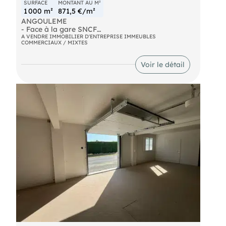
SURFACE
MONTANT AU M²
1 000 m²
871,5 €/m²
ANGOULEME
- Face à la gare SNCF
- TGV
A VENDRE IMMOBILIER D'ENTREPRISE IMMEUBLES
COMMERCIAUX / MIXTES
- Hors secteur sauvegardé
- Immeuble à vendre libre de toute occupation.
Anciennement exploité en hôtel.
Voir le détail
Parking 7 places à l'arrière du bâtiment.