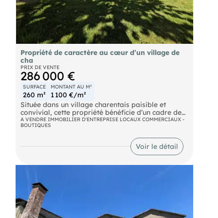
Propriété de caractère au cœur d’un village de
cha
PRIX DE VENTE
286 000 €
SURFACE
MONTANT AU M²
260 m²
1 100 €/m²
Située dans un village charentais paisible et
convivial, cette propriété bénéficie d’un cadre de
vie privilégié avec son château, la rivière Charente
A VENDRE IMMOBILIER D'ENTREPRISE LOCAUX COMMERCIAUX -
BOUTIQUES
qui traverse le village et ses commerces de
proximité, offrant un quotidien agréable et
recherché.
Voir le détail
Une bâtisse au fort potentiel
Cette propriété séduit par son cachet unique et ses
beaux volumes, laissant place à de nombreux
projets.
Elle se compose de :