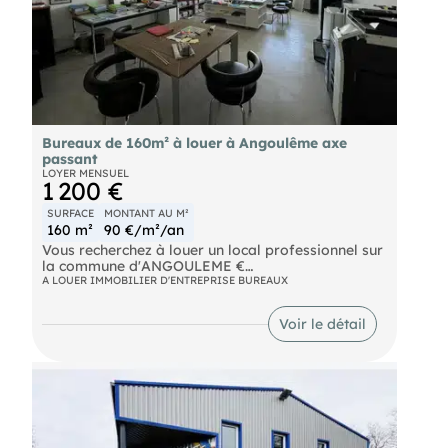
Bureaux de 160m² à louer à Angoulême axe
passant
LOYER MENSUEL
1 200 €
SURFACE
MONTANT AU M²
160 m²
90 €/m²/an
Vous recherchez à louer un local professionnel sur
la commune d'ANGOULEME €
A LOUER IMMOBILIER D'ENTREPRISE BUREAUX
vous propose ces bureaux disponibles à la
location, idéalement situés sur un axe passant
Voir le détail
majeur d'entrée / sortie de ville, à proximité de la
gare d'Angoulême, du quartier La Madeleine et de
la ZI n° 3 de L'ISLE D'ESPAGNAC.
Au premier étage d'un immeuble commercial
accessible par escalier, ce plateau de bureaux
lumineux d'une surface totale de 160 m² environ
comprend : un grand espace polyvalent de type