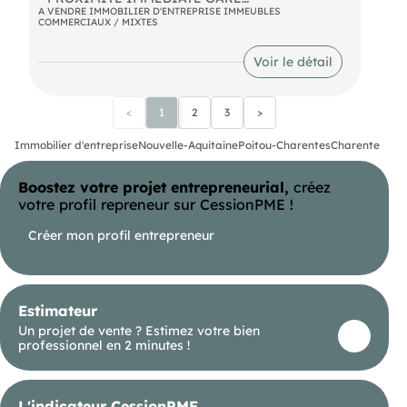
- Immeuble auparavant exploité en hôtel, libre de
A VENDRE IMMOBILIER D'ENTREPRISE IMMEUBLES
COMMERCIAUX / MIXTES
toute occupation à vendre.
3 étages
Voir le détail
- Ascenseur
Travaux à prévoir.
<
1
2
3
>
Parking de 7 places.
Immobilier d'entreprise
Nouvelle-Aquitaine
Poitou-Charentes
Charente
Surface totale environ 1000 m²
Boostez votre projet entrepreneurial,
créez
votre profil repreneur sur CessionPME !
Créer mon profil entrepreneur
Estimateur
Un projet de vente ? Estimez votre bien
professionnel en 2 minutes !
L'indicateur CessionPME