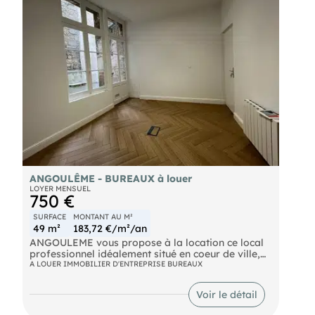
d'espaces de travail clairs, spacieux et
immédiatement opérationnels dans un
environnement professionnel reconnu.
Informations complémentaires : DPE : vierge Prix
de vente: 735 000 € FAI, dont 35 000 € TTC de
frais d'agence Les informations sur les risques
auxquels ce bien est exposé sont disponibles sur
le site Géorisques : Contact :
ANGOULÊME - BUREAUX à louer
LOYER MENSUEL
750 €
SURFACE
MONTANT AU M²
49 m²
183,72 €/m²/an
ANGOULEME vous propose à la location ce local
professionnel idéalement situé en coeur de ville,
quartier du "Vieil Angoulême", à deux pas du
A LOUER IMMOBILIER D'ENTREPRISE BUREAUX
Palais de Justice et des rues piétonnes
commerçantes.
Voir le détail
Au rez-de-chaussée d'un immeuble classique de