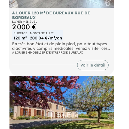
A LOUER 120 M² DE BUREAUX RUE DE
BORDEAUX
LOYER MENSUEL
2 000 €
SURFACE
MONTANT AU M²
120 m²
200,04 €/m²/an
En très bon état et de plain pied, pour tout types
d'activités y compris médicales, venez visiter ces
bureaux composés d'un open space et de 4
A LOUER IMMOBILIER D'ENTREPRISE BUREAUX
bureaux fermés. Vos salariés et votre clientèle
bénéficieront également de 7 places de parking.
Voir le détail
Libre au 01/05/2027. Loyer mensuel: 2000 € HT.
Provisions mensuelles sur charges: 150 € (taxe
foncière). Honoraires de location et de rédaction
de bail : 5 216.67 € HT. DPE B / GES A Les
informations sur les risques auxquels ce bien est
exposé sont disponibles sur le site Géorisques:
Pour une visite: ou