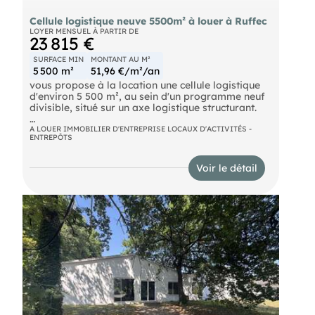
Cellule logistique neuve 5500m² à louer à Ruffec
LOYER MENSUEL À PARTIR DE
23 815 €
SURFACE MIN
MONTANT AU M²
5 500 m²
51,96 €/m²/an
vous propose à la location une cellule logistique
d'environ 5 500 m², au sein d'un programme neuf
divisible, situé sur un axe logistique structurant.
Cette cellule développe environ 5 500 m²
A LOUER IMMOBILIER D'ENTREPRISE LOCAUX D'ACTIVITÉS -
ENTREPÔTS
d'entrepôt et bénéficie des standards actuels de la
logistique :hauteur libre d'environ 11,40 m, quais
de chargement, dalle industrielle, accessibilité
Voir le détail
poids lourds.
Possibilité d'aménagements dans le cadre d'un
BEFA, permettant une adaptation aux besoins de
l'utilisateur.
Site accessible directement depuis un axe
national, environnement dédié à l'activité
industrielle et logistique.
Loyer indicatif : environ 52 € HT/HC/m²/an.
Conformément à la réglementation en vigueur, un