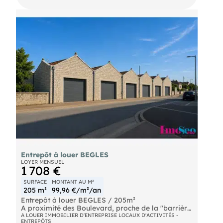
Entrepôt à louer BEGLES
LOYER MENSUEL
1 708 €
SURFACE
MONTANT AU M²
205 m²
99,96 €/m²/an
Entrepôt à louer BEGLES / 205m²
A proximité des Boulevard, proche de la "barrière
de Bègles" et à 200 mètres de l'arrêt de tram,
A LOUER IMMOBILIER D'ENTREPRISE LOCAUX D'ACTIVITÉS -
ENTREPÔTS