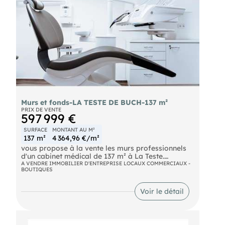
boutique de créateurs, bien-être sans nuisance
(massage, esthétique, yoga. ) Information
d'affichage énergétique sur le bien associé à cette
annonce : DPE NS indice et GES NS indice. Mlle
Florence Degermann (ID 84966), Agent
Commercial mandataire du Tribunal de
Commerce de Bordeaux sous le numéro
980673800 .
Murs et fonds-LA TESTE DE BUCH-137 m²
PRIX DE VENTE
597 999 €
SURFACE
MONTANT AU M²
137 m²
4 364,96 €/m²
vous propose à la vente les murs professionnels
d'un cabinet médical de 137 m² à La Teste.
Comprenant 112 m² exploités et 25 m² à
A VENDRE IMMOBILIER D'ENTREPRISE LOCAUX COMMERCIAUX -
BOUTIQUES
aménager, avec parkings, acces PMR.
Actuellement loué 33 550 €/an. Vente libre
possible pour implanter votre activité médicale ou
Voir le détail
paramédicale. Contact Laura : .