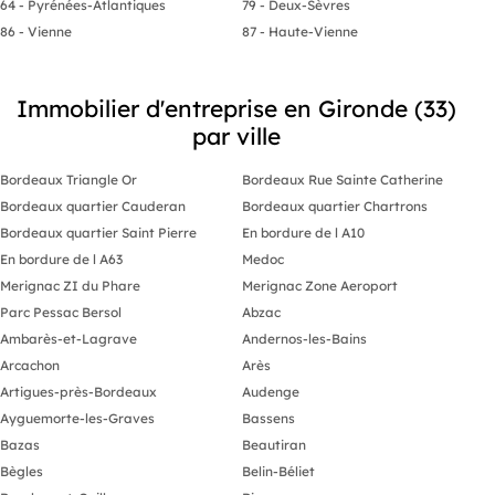
64 - Pyrénées-Atlantiques
79 - Deux-Sèvres
86 - Vienne
87 - Haute-Vienne
Immobilier d'entreprise en Gironde (33)
par ville
Bordeaux Triangle Or
Bordeaux Rue Sainte Catherine
Bordeaux quartier Cauderan
Bordeaux quartier Chartrons
Bordeaux quartier Saint Pierre
En bordure de l A10
En bordure de l A63
Medoc
Merignac ZI du Phare
Merignac Zone Aeroport
Parc Pessac Bersol
Abzac
Ambarès-et-Lagrave
Andernos-les-Bains
Arcachon
Arès
Artigues-près-Bordeaux
Audenge
Ayguemorte-les-Graves
Bassens
Bazas
Beautiran
Bègles
Belin-Béliet