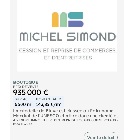
BOUTIQUE
PRIX DE VENTE
935 000 €
SURFACE
MONTANT AU M²
6 500 m²
143,85 €/m²
La citadelle de Blaye est classée au Patrimoine
Mondial de l'UNESCO et attire donc une clientèle
touristique importante, avec une offre de
A VENDRE IMMOBILIER D'ENTREPRISE LOCAUX COMMERCIAUX -
BOUTIQUES
logement et restauration plutôt restreinte
actuellement. Le terrain entièrement en zonage
AUL permet l'implantation d'une quarantaine de
Voir le détail