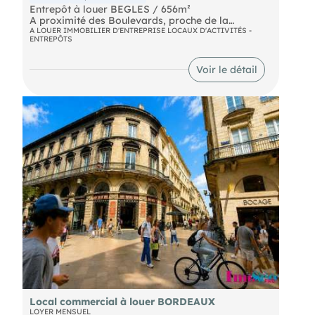
Entrepôt à louer BEGLES / 656m²
A proximité des Boulevards, proche de la
"barrière de Bègles", entrepôt à louer d'env. 656m²
A LOUER IMMOBILIER D'ENTREPRISE LOCAUX D'ACTIVITÉS -
ENTREPÔTS
de surface au sol dont un bureau d'env. 8m².
L'entrepôt est équipé de 4 portes sectionnelles
dont 2 grandes 4,20X3,90m. et pour la plus petite
Voir le détail
3,50X 3,00m.,HSP max 5,70 mètres et HSP min
2,90m.
Local commercial à louer BORDEAUX
LOYER MENSUEL