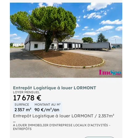
Entrepôt Logistique à louer LORMONT
LOYER MENSUEL
17 678 €
SURFACE
MONTANT AU M²
2 357 m²
90 €/m²/an
Entrepôt Logistique à louer LORMONT / 2.357m²
Situé entre la sortie n°1 et n°2 de la rocade, à
A LOUER IMMOBILIER D'ENTREPRISE LOCAUX D'ACTIVITÉS -
ENTREPÔTS
proximité de la A10 et du tram A. Sur une parcelle
privative close et sécurisé d'environ 10.271 m²,