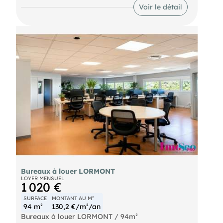
Entrepôt logistique d'environ 2.375m² composé
Voir le détail
d'une surface de stockage d'environ1.875m²
comprenant 6 portes à QUAI, 4 portes
sectionnelle, HSP 6.5m, et environ 500m² de
bureaux aménagé et entièrement climatisé.
Bureaux à louer LORMONT
LOYER MENSUEL
1 020 €
SURFACE
MONTANT AU M²
94 m²
130,2 €/m²/an
Bureaux à louer LORMONT / 94m²