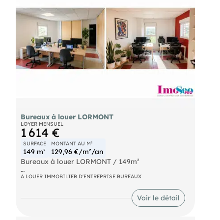
Bureaux à louer LORMONT
LOYER MENSUEL
1 614 €
SURFACE
MONTANT AU M²
149 m²
129,96 €/m²/an
Bureaux à louer LORMONT / 149m²
Proche de la sortie n°1 de la rocade, de l'A10, et
A LOUER IMMOBILIER D'ENTREPRISE BUREAUX
du tram A, Zone de La Gardette. Bureaux
d'environ 149m² à louer. 7 Bureaux indépendants
Voir le détail
en R+1. Salle de repos, kitchenette, terrasse
communes. Nombreuses places de parking sur une
parcelle close sousvidéosurveillance.