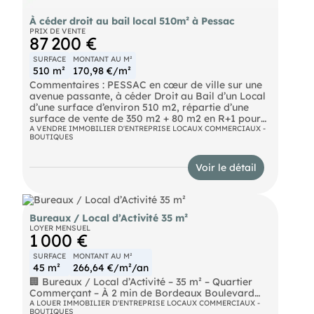
À céder droit au bail local 510m² à Pessac
PRIX DE VENTE
87 200 €
SURFACE
MONTANT AU M²
510 m²
170,98 €/m²
Commentaires : PESSAC en cœur de ville sur une
avenue passante, à céder Droit au Bail d’un Local
d’une surface d’environ 510 m2, répartie d’une
surface de vente de 350 m2 + 80 m2 en R+1 pour
bureaux et annexes, au sous-sol une grande
A VENDRE IMMOBILIER D'ENTREPRISE LOCAUX COMMERCIAUX -
BOUTIQUES
réserve avec sanitaires et accès sécurisé .et de
qualité. Climatisation. Accessibilité PMR. Parking à
proximité et facilité de stationnement. Proche tous
Voir le détail
commerces et autres commodités.
- DROIT AU BAIL : 87 200 € FAI ttc
Honoraires à la charge du vendeur
Bail : 01/01/2021
Bureaux / Local d’Activité 35 m²
Loyer trimestriel : 8632.25 € soit 34 529 € annuel
LOYER MENSUEL
Provision trimestrielle Taxe Foncière : 1473.77 €
1 000 €
soit 5985.08 € annuel
Provision trimestrielle charges : 625.00 € soit 2500
SURFACE
MONTANT AU M²
€ annuel
45 m²
266,64 €/m²/an
🏢 Bureaux / Local d’Activité – 35 m² – Quartier
Commerçant – À 2 min de Bordeaux Boulevard
A LOUER IMMOBILIER D'ENTREPRISE LOCAUX COMMERCIAUX -
BOUTIQUES