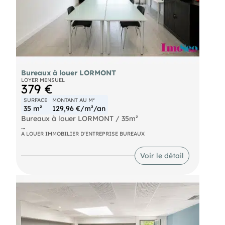
Bureaux à louer LORMONT
LOYER MENSUEL
379 €
SURFACE
MONTANT AU M²
35 m²
129,96 €/m²/an
Bureaux à louer LORMONT / 35m²
Proche de la sortie n°1 de la rocade, de l'A10, et
A LOUER IMMOBILIER D'ENTREPRISE BUREAUX
du tram A, Zone de La Gardette. Bureau en RDC
d'environ 35m² à louer. Salle de repos, kitchenette,
Voir le détail
terrasse communes. Nombreuses places de
parking sur une parcelle close sous
vidéosurveillance.