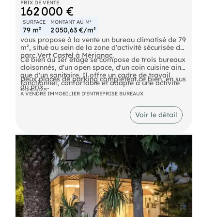
PRIX DE VENTE
code de la construction et de l'habitation).
162 000 €
Les informations sur les risques auxquels ce bien
est exposé sont disponibles sur le site Géorisques :
SURFACE
MONTANT AU M²
Prix de cession honoraires d’agence HT inclus : 49
79 m²
2 050,63 €/m²
000 €
vous propose à la vente un bureau climatisé de 79
Prix de cession hors honoraires d’agence : 44 000
m², situé au sein de la zone d'activité sécurisée du
€
parc Vert Castel à Mérignac.
Honoraires d'agence charge acquéreur : 5 000 €
Ce bien au 1er étage se compose de trois bureaux
HT + 1 000 € TVA, soit 6 000 € TTC
cloisonnés, d'un open space, d'un coin cuisine ainsi
que d'un sanitaire. Il offre un cadre de travail
Deux places de parking complètent ce bien, en sus
, : ,
fonctionnel, confortable et adapté à une activité
du prix.
- EI
tertiaire.
A VENDRE IMMOBILIER D'ENTREPRISE BUREAUX
- 910703966
- Prix de vente : 150000 € NET VENDEUR
Voir le détail
- Honoraires : 8% HT à la charge de l'acquéreur
(soit 12 000,00 € HT)