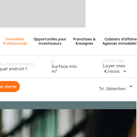
Immobilier
Opportunités pour
Franchises &
Cabinets d'affaire
Professionnel
investisseurs
Enseignes
Agences immobilièr
Loyer max
Surface min
quel endroit ?
m²
e alerte
Tri :
Sélection