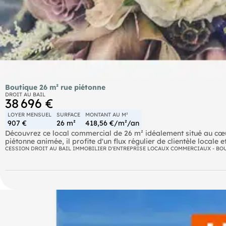
Boutique 26 m² rue piétonne
DROIT AU BAIL
38 696 €
LOYER MENSUEL
SURFACE
MONTANT AU M²
907 €
26 m²
418,56 €/m²/an
Découvrez ce local commercial de 26 m² idéalement situé au cœu
piétonne animée, il profite d'un flux régulier de clientèle locale
activité. Le local comprend un espace de vente, une réserve/atel
CESSION DROIT AU BAIL IMMOBILIER D'ENTREPRISE LOCAUX COMMERCIAUX - BO
Le bail commercial en cours est à reprendre avec un loyer mensu
sur charges et 68 € HT de taxe foncière/ordures ménagères. Le d
destiné à une activité spécialisée. Un changement d'activité est 
activité sans nuisances. Prix de cession : 38 696 € TTC honoraire
commercialisation, comprenant l'état des lieux d'entrée, représe