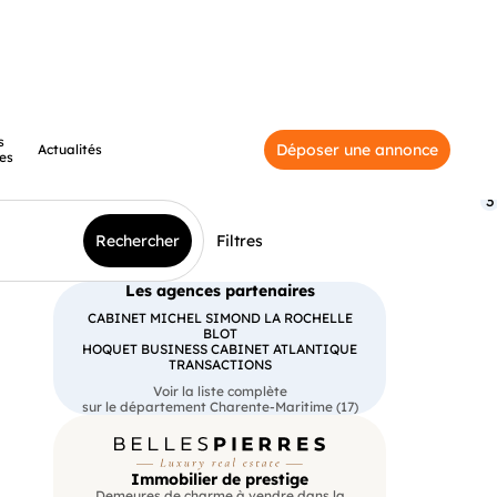
s
Déposer une annonce
Actualités
es
3
Rechercher
Filtres
Les agences partenaires
CABINET MICHEL SIMOND LA ROCHELLE
BLOT
HOQUET BUSINESS CABINET ATLANTIQUE
TRANSACTIONS
Voir la liste complète
sur le département Charente-Maritime (17)
Immobilier de prestige
Demeures de charme à vendre dans la