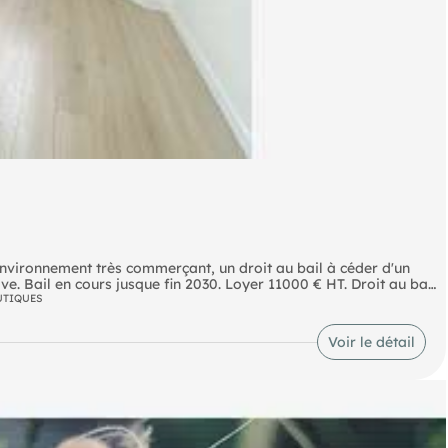
nvironnement très commerçant, un droit au bail à céder d'un
ve. Bail en cours jusque fin 2030. Loyer 11000 € HT. Droit au bail
ESTAURATION POSSIBLE.
UTIQUES
Voir le détail