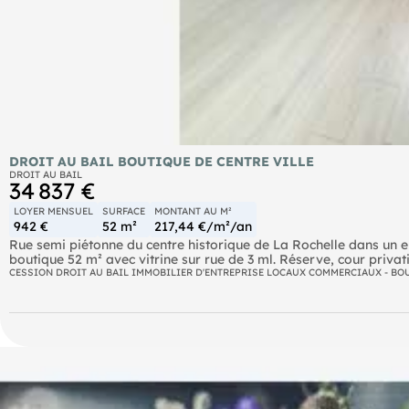
DROIT AU BAIL BOUTIQUE DE CENTRE VILLE
DROIT AU BAIL
34 837 €
LOYER MENSUEL
SURFACE
MONTANT AU M²
942 €
52 m²
217,44 €/m²/an
Rue semi piétonne du centre historique de La Rochelle dans un e
boutique 52 m² avec vitrine sur rue de 3 ml. Réserve, cour privati
32000 €. Honoraires agence à charge cessionnaire. PAS DE R
CESSION DROIT AU BAIL IMMOBILIER D'ENTREPRISE LOCAUX COMMERCIAUX - BO
- Loyer annuel : 11307 € HT
- Charges annuelles : 1500 €
- Taxe foncière : 1400 € Preneur
- Honoraires : 2837 € HT