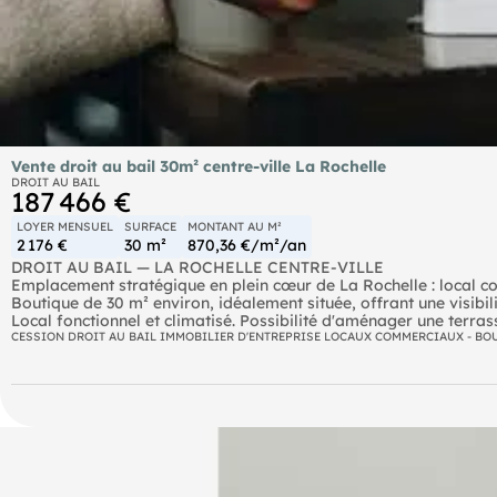
Vente droit au bail 30m² centre-ville La Rochelle
DROIT AU BAIL
187 466 €
LOYER MENSUEL
SURFACE
MONTANT AU M²
2 176 €
30 m²
870,36 €/m²/an
DROIT AU BAIL — LA ROCHELLE CENTRE-VILLE
Emplacement stratégique en plein cœur de La Rochelle : local 
Boutique de 30 m² environ, idéalement située, offrant une visibili
Local fonctionnel et climatisé. Possibilité d'aménager une terras
Loyer mensuel de 2 200 €.
CESSION DROIT AU BAIL IMMOBILIER D'ENTREPRISE LOCAUX COMMERCIAUX - BO
Contactez-nous pour obtenir plus d'informations ou organiser un