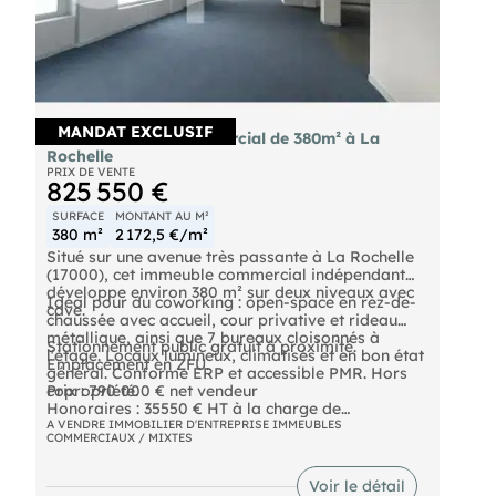
MANDAT EXCLUSIF
Vente immeuble commercial de 380m² à La
Rochelle
PRIX DE VENTE
825 550 €
SURFACE
MONTANT AU M²
380 m²
2 172,5 €/m²
Situé sur une avenue très passante à La Rochelle
(17000), cet immeuble commercial indépendant
développe environ 380 m² sur deux niveaux avec
Idéal pour du coworking : open-space en rez-de-
cave.
chaussée avec accueil, cour privative et rideau
métallique, ainsi que 7 bureaux cloisonnés à
Stationnement public gratuit à proximité.
l'étage. Locaux lumineux, climatisés et en bon état
Emplacement en ZFU.
général. Conforme ERP et accessible PMR. Hors
copropriété.
Prix : 790 000 € net vendeur
Honoraires : 35550 € HT à la charge de
l'acquéreur
A VENDRE IMMOBILIER D'ENTREPRISE IMMEUBLES
COMMERCIAUX / MIXTES
Disponibilité : libre à la signature
Voir le détail