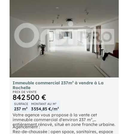
(soit 46 058,82 € TTC)
Immeuble commercial 237m² à vendre à La
Rochelle
PRIX DE VENTE
842 500 €
SURFACE
MONTANT AU M²
237 m²
3 554,85 €/m²
Votre agence vous propose à la vente cet
immeuble commercial d'environ 237 m²,
entièrement rénové, situé en zone franche urbaine.
Agencement :
Rez-de-chaussée : open space, sanitaires, espace