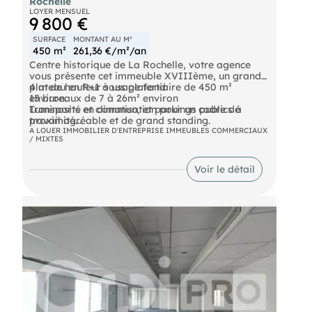
Rochelle
LOYER MENSUEL
9 800 €
SURFACE
MONTANT AU M²
450 m²
261,36 €/m²/an
Centre historique de La Rochelle, votre agence
vous présente cet immeuble XVIIIème, un grand
plateau en R+1 à usage tertiaire de 450 m²
4 m de hauteur sous plafond
environ.
15 bureaux de 7 à 26m² environ
Luminosité et climatisation pour un cadre de
Transports en commun, et parkings publics à
travail agréable et de grand standing.
proximité.
Espaces pause aménagés
A LOUER IMMOBILIER D'ENTREPRISE IMMEUBLES COMMERCIAUX
/ MIXTES
Archives
Loyer mensuel 9800 € HT + CC et TF. Bail notarié
Terrasses
neuf. Honoraires agence à charge preneur. Libre à
Accessible PMR,
signature.
Voir le détail
Ascenseur.
- Loyer annuel : 117600 € HT
- Honoraires : 25% HT à la charge du preneur (soit
29 400,00 € HT)