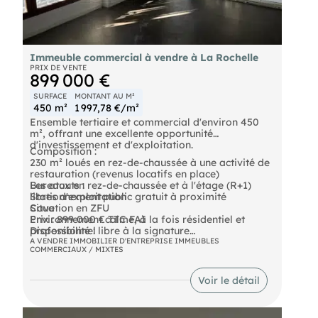
Normes thermiques RT 2020
Façades vitrées et nombreux espaces verts
livraison 2em trimestre 2026. Livré brut de béton.
Possibilité de division.
Immeuble commercial à vendre à La Rochelle
PRIX DE VENTE
899 000 €
SURFACE
MONTANT AU M²
450 m²
1 997,78 €/m²
Ensemble tertiaire et commercial d'environ 450
m², offrant une excellente opportunité
d'investissement et d'exploitation.
Composition :
230 m² loués en rez-de-chaussée à une activité de
restauration (revenus locatifs en place)
Bureaux en rez-de-chaussée et à l'étage (R+1)
Les atouts :
libres d'exploitation
Stationnement public gratuit à proximité
Cave
Situation en ZFU
Environnement calme, à la fois résidentiel et
Prix : 899 000 € TTC FAI
professionnel
Disponibilité : libre à la signature
Commerces et services à proximité immédiate
A VENDRE IMMOBILIER D'ENTREPRISE IMMEUBLES
COMMERCIAUX / MIXTES
Idéal pour professions libérales ou projet mixte
investissement/occupation
- Prix de vente : 899000 € TTC F.A.I
Voir le détail
- Taxe foncière : 4867 €
- Honoraires : 5.4% TTC à la charge de l'acquéreur