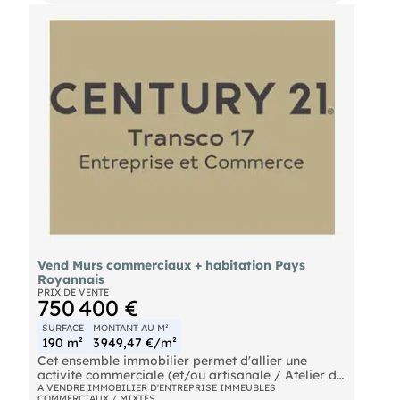
gamme et intégralement meublé, cet immeuble
dossier complet !
offre une opportunité rare avec une rentabilité
attractive oscillant entre 6 % et 7 %.
(Photos et visuels non contractuels, à titre
Parfait pour un investisseur désireux d'optimiser
d’illustration de notre savoir-faire.)
et diversifier son patrimoine.
Merci de nous contacter si vous souhaitez recevoir
le dossier complet.
Vend Murs commerciaux + habitation Pays
Royannais
PRIX DE VENTE
750 400 €
SURFACE
MONTANT AU M²
190 m²
3 949,47 €/m²
Cet ensemble immobilier permet d'allier une
activité commerciale (et/ou artisanale / Atelier de
190m2) et une qualité de vie avec une grande
A VENDRE IMMOBILIER D'ENTREPRISE IMMEUBLES
COMMERCIAUX / MIXTES