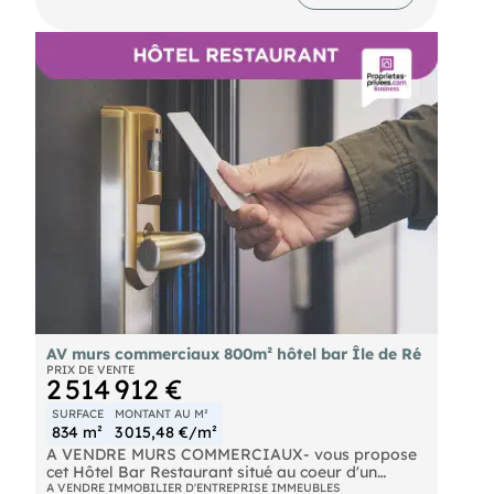
- Prix de vente : 790000 € NET VENDEUR
- Honoraires : 4.5% HT à la charge de l'acquéreur
(soit 35 550,00 € HT)
AV murs commerciaux 800m² hôtel bar Île de Ré
PRIX DE VENTE
2 514 912 €
SURFACE
MONTANT AU M²
834 m²
3 015,48 €/m²
A VENDRE MURS COMMERCIAUX- vous propose
cet Hôtel Bar Restaurant situé au coeur d'un
village touristique de L'ILE DE RÉ.
A VENDRE IMMOBILIER D'ENTREPRISE IMMEUBLES