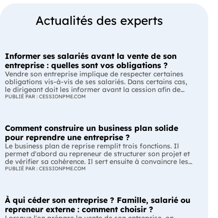
Actualités des experts
Informer ses salariés avant la vente de son
entreprise : quelles sont vos obligations ?
Vendre son entreprise implique de respecter certaines
obligations vis-à-vis de ses salariés. Dans certains cas,
le dirigeant doit les informer avant la cession afin de
leur permettre, s'ils le souhaitent, de présenter une offre
PUBLIÉ PAR : CESSIONPME.COM
de reprise. Quelles entreprises sont concernées ? Quels
délais faut-il respecter ? Comment transmettre cette
information ? Voici ce que prévoit la réglementation.
Comment construire un business plan solide
L'essentiel Les entreprises de moins de 250 salariés sont
soumises, dans certains cas, à une obligation
pour reprendre une entreprise ?
d'information préalable des salariés. Cette obligation
Le business plan de reprise remplit trois fonctions. Il
concerne la vente d'un fonds de commerce ou la cession
permet d'abord au repreneur de structurer son projet et
de la majorité des titres d'une société. Le délai
de vérifier sa cohérence. Il sert ensuite à convaincre les
d'information varie selon la taille de l'entreprise. Les
banques et les partenaires financiers de l'accompagner.
PUBLIÉ PAR : CESSIONPME.COM
salariés peuvent présenter une offre de reprise, mais ne
Enfin, il peut constituer un support de discussion avec le
peuvent pas empêcher la vente. Quelles entreprises sont
cédant en lui montrant que le projet de reprise est solide
concernées par l'obligation d'information des salariés ?
et réfléchi. L'essentiel Le business plan de reprise ne
L'obligation d'information concerne uniquement
À qui céder son entreprise ? Famille, salarié ou
consiste pas à reprendre les anciens comptes de
certaines entreprises et certaines opérations de cession.
l'entreprise. Il explique comment l'entreprise évoluera
repreneur externe : comment choisir ?
Vous êtes concerné si : votre entreprise emploie moins
après le changement de dirigeant. C'est un document
Lorsque l'on prépare la vente de son entreprise, on