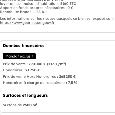
loyer annuel maison d'habitation : 5160 TTC
Apport en fonds propres nécessaires : 0 €
Rentabilité brute : 11.88 % !!
Les informations sur les risques auxquels ce bien est exposé sont d
https://www.georisques.gouv.fr
Données financières
Mandat exclusif
Prix de vente :
290 000 €
(116 €/m²)
Honoraires :
21 750 €
Prix de vente Hors Honoraires
: 268 250 €
Honoraires à charge de l'acquéreur
: 7,5 %
Surfaces et longueurs
Surface de
2500 m²