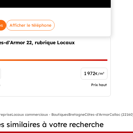
os
Afficher le téléphone
es-d'Armor 22, rubrique Locaux
1 972
€/m²
n
Prix haut
reprise
Locaux commerciaux - Boutiques
Bretagne
Côtes-d'Armor
Callac (22160
 similaires à votre recherche