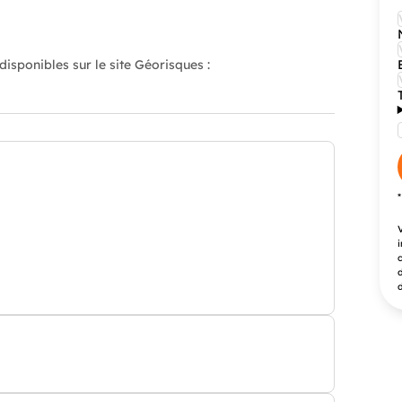
isponibles sur le site Géorisques :
V
i
c
d
d