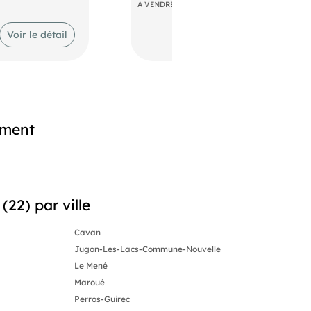
Une cave en sous-sol complète l'ense
A VENDRE IMMOBILIER D'ENTREPRISE LOCAUX
31 janvier 2023), offrant un investis
par an) avec indexation sur l'ILC. 
Voir le détail
- 1 098euros en 2025. L'immeuble est 
ement
22) par ville
Cavan
Jugon-Les-Lacs-Commune-Nouvelle
Le Mené
Maroué
Perros-Guirec