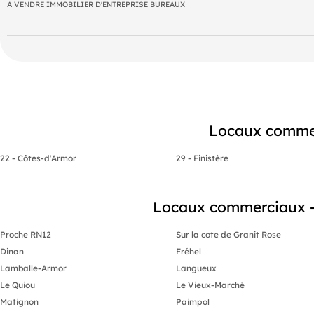
Bail 3/6/9 en cours jusqu'en Janv 2028.
A VENDRE IMMOBILIER D'ENTREPRISE BUREAUX
Taxe foncière à la charge du locataire en sus.
Enrobé sur le devant et sur l'arrière.
5-6 places de Parking dont 1 PMR.
Prix : 210 k€ HT (assujetti à la TVA)
==> Avec ou sans locataire !
Locaux commer
22 - Côtes-d'Armor
29 - Finistère
Locaux commerciaux - 
Proche RN12
Sur la cote de Granit Rose
Dinan
Fréhel
Lamballe-Armor
Langueux
Le Quiou
Le Vieux-Marché
Matignon
Paimpol