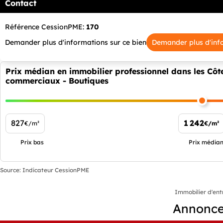
Contact
Référence CessionPME:
170
Demander plus d'informations sur ce bien
Demander plus d'inf
Prix médian en immobilier professionnel dans les Côt
commerciaux - Boutiques
827
1 242
€/m²
€/m²
Prix bas
Prix média
Source: Indicateur CessionPME
Immobilier d'ent
Annonces