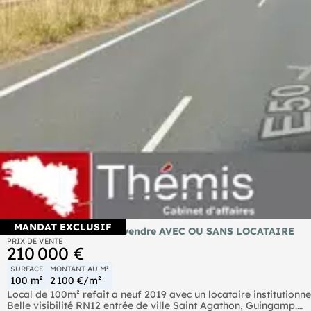
MANDAT EXCLUSIF
INVESTISSEUR Murs à vendre AVEC OU SANS LOCATAIRE
PRIX DE VENTE
210 000 €
SURFACE
MONTANT AU M²
100 m²
2 100 €/m²
Local de 100m² refait a neuf 2019 avec un locataire institutionne
Belle visibilité RN12 entrée de ville Saint Agathon, Guingamp.